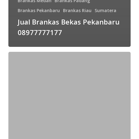
Brankas Medan
Brankas Padang
Brankas Pekanbaru
Brankas Riau
Sumatera
Jual Brankas Bekas Pekanbaru
08977777177
Pelayanan
Brankas
Ichiban
08977777177