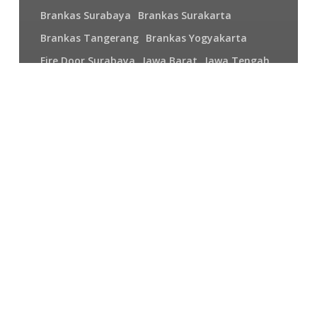
Brankas Surabaya
Brankas Surakarta
Brankas Tangerang
Brankas Yogyakarta
Fire Door Surabaya
Jawa Barat
Jawa Tengah
Jawa Timur
Kalimantan
Nusa Tenggara
Padang
Palembang
Papua
Pekanbaru
Purwokerto
Sulawesi
Sumatera
Pelayanan Brankas Ichiban
08977777177
Service
Brankas
Lion
08977777177
|