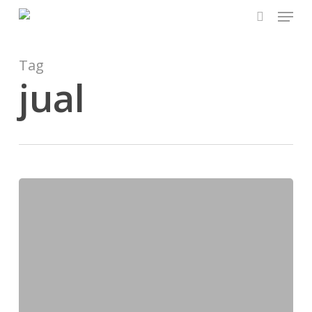
Menu
Skip
to
search
main
content
Tag
jual
Brankas
Bekasi
|
Pelayanan
&
Jasa
Pemindahan