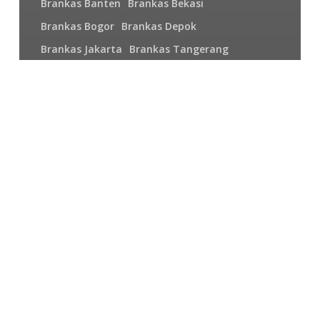
Brankas Banten
Brankas Bekasi
Brankas Bogor
Brankas Depok
Brankas Jakarta
Brankas Tangerang
Fire Door Bekasi
Jawa Barat
Roll O Pack Jakarta
Jual Brankas Bekas Bekasi |
Brankas Bekas Bergaransi
Jual
Brankas
Bekas
Surabaya