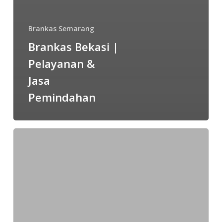
Brankas Semarang
Brankas Bekasi |
Pelayanan &
Jasa
Pemindahan
Jual
Brankas
Surabaya
08977777177