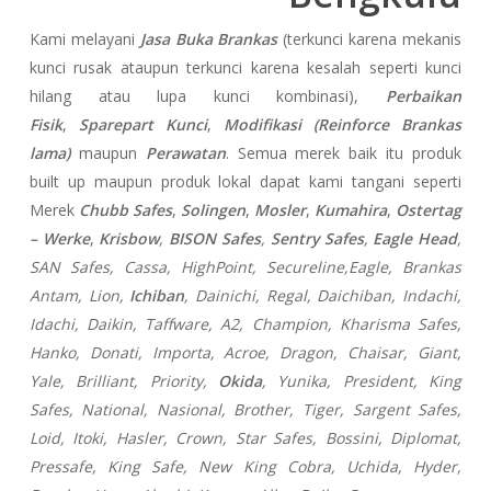
Kami melayani
Jasa Buka Brankas
(terkunci karena mekanis
kunci rusak ataupun terkunci karena kesalah seperti kunci
hilang atau lupa kunci kombinasi),
Perbaikan
Fisik
,
Sparepart Kunci
,
Modifikasi (Reinforce Brankas
lama)
maupun
Perawatan
. Semua merek baik itu produk
built up maupun produk lokal dapat kami tangani seperti
Merek
Chubb Safes
,
Solingen
,
Mosler
,
Kumahira
,
Ostertag
– Werke
,
Krisbow
,
BISON Safes
,
Sentry Safes
,
Eagle Head
,
SAN Safes, Cassa,
HighPoint, Secureline,
Eagle, Brankas
Antam, Lion,
Ichiban
, Dainichi, Regal, Daichiban,
Indachi,
Idachi, Daikin, Taffware, A2, Champion, Kharisma Safes,
Hanko, Donati, Importa, Acroe, Dragon, Chaisar, Giant,
Yale, Brilliant, Priority,
Okida
, Yunika, President, King
Safes, National, Nasional, Brother, Tiger, Sargent Safes,
Loid, Itoki, Hasler, Crown, Star Safes, Bossini, Diplomat,
Pressafe, King Safe, New King Cobra, Uchida, Hyder,