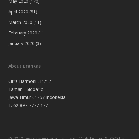
May 2020
(170)
April 2020
(81)
March 2020
(11)
February 2020
(1)
January 2020
(3)
About Brankas
Citra Harmoni i.11/12
Taman - Sidoarjo
Jawa Timur 61257 Indonesia
T:
62-897-7777-177
Event Organizer
© 2020 www.servicebrankas.com - Web Design & SEO by