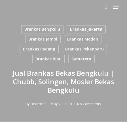
Menu
Skip
to
search
main
content
Brankas Bengkulu
Brankas Jakarta
Brankas Jambi
Brankas Medan
Brankas Padang
Brankas Pekanbaru
Brankas Riau
Sumatera
Jual Brankas Bekas Bengkulu |
Chubb, Solingen, Mosler Bekas
Bengkulu
By
Beatricia
May 23, 2021
No Comments