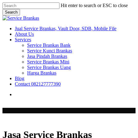
Skip
Hit enter to search or ESC to close
to
Search
main
Close
content
Search
search
Menu
Jual Service Brankas, Vault Door, SDB, Mobile File
About Us
Services
Service Brankas Bank
Service Kunci Brankas
Jasa Pindah Brankas
Service Brankas Mini
Service Brankas Uang
Harga Brankas
Blog
Contact 082127777390
search
Jasa Service Brankas