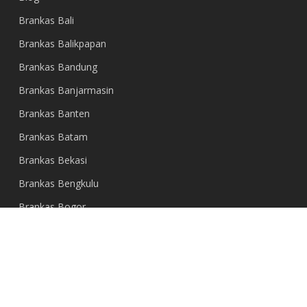
Brankas Bali
Brankas Balikpapan
Brankas Bandung
Brankas Banjarmasin
Brankas Banten
Brankas Batam
Brankas Bekasi
Brankas Bengkulu
Brankas Bogor
Brankas Cirebon
Brankas Denpasar
Brankas Depok
Brankas Gresik