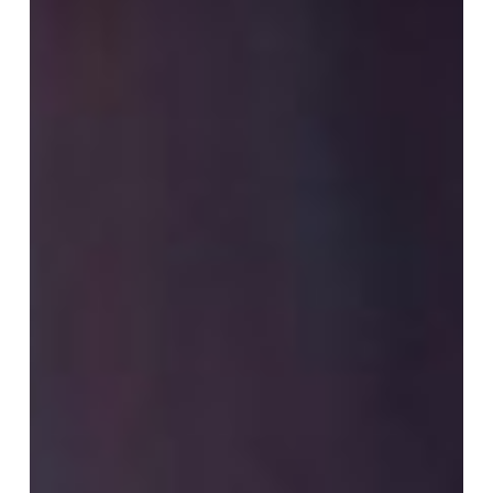
di
Kantor