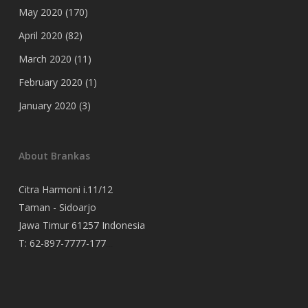
May 2020
(170)
April 2020
(82)
March 2020
(11)
February 2020
(1)
January 2020
(3)
About Brankas
Citra Harmoni i.11/12
Taman - Sidoarjo
Jawa Timur 61257 Indonesia
T:
62-897-7777-177
Event Organizer