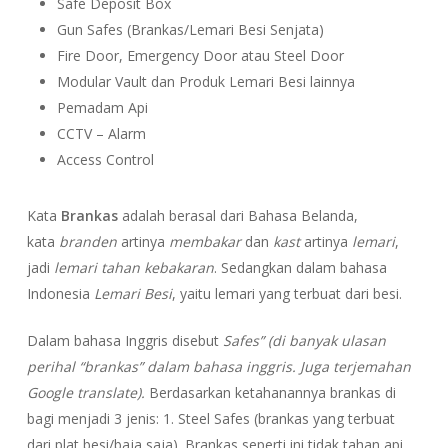
Safe Deposit Box
Gun Safes (Brankas/Lemari Besi Senjata)
Fire Door, Emergency Door atau Steel Door
Modular Vault dan Produk Lemari Besi lainnya
Pemadam Api
CCTV – Alarm
Access Control
Kata
Brankas
adalah berasal dari Bahasa Belanda,
kata
branden
artinya
membakar
dan
kast
artinya
lemari
,
jadi
lemari tahan kebakaran
. Sedangkan dalam bahasa
Indonesia
Lemari Besi
, yaitu lemari yang terbuat dari besi.
Dalam bahasa Inggris disebut
Safes” (di banyak ulasan
perihal “brankas” dalam bahasa inggris. Juga terjemahan
Google translate).
Berdasarkan ketahanannya brankas di
bagi menjadi 3 jenis: 1. Steel Safes (brankas yang terbuat
dari plat besi/baja saja). Brankas seperti ini tidak tahan api