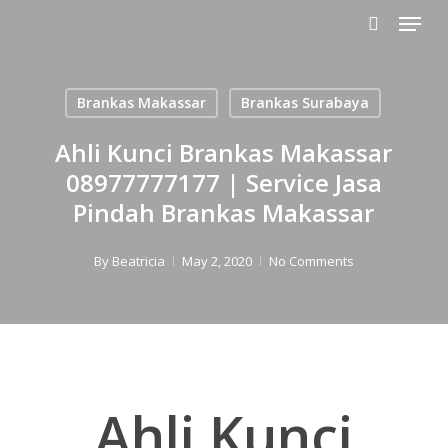
Menu
Skip
to
search
main
content
Brankas Makassar
Brankas Surabaya
Ahli Kunci Brankas Makassar
08977777177 | Service Jasa
Pindah Brankas Makassar
By
Beatricia
May 2, 2020
No Comments
Ahli Kunci