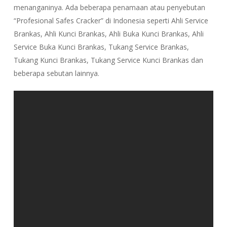
menanganinya. Ada beberapa penamaan atau penyebutan
“Profesional Safes Cracker” di Indonesia seperti Ahli Service
Brankas, Ahli Kunci Brankas, Ahli Buka Kunci Brankas, Ahli
Service Buka Kunci Brankas, Tukang Service Brankas,
Tukang Kunci Brankas, Tukang Service Kunci Brankas dan
beberapa sebutan lainnya.