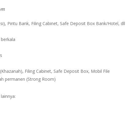
om
:
i), Pintu Bank, Filing Cabinet, Safe Deposit Box Bank/Hotel, dll
 berkala
as
Khazanah), Filing Cabinet, Safe Deposit Box, Mobil File
ah permanen (Strong Room)
lainnya: