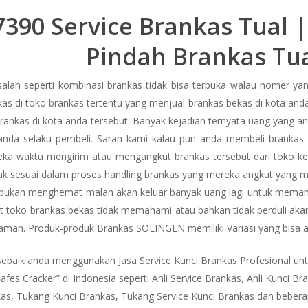
390 Service Brankas Tual |
Pindah Brankas Tual
lah seperti kombinasi brankas tidak bisa terbuka walau nomer yan
as di toko brankas tertentu yang menjual brankas bekas di kota and
 brankas di kota anda tersebut. Banyak kejadian ternyata uang yang
 anda selaku pembeli. Saran kami kalau pun anda membeli brankas 
a waktu mengirim atau mengangkut brankas tersebut dari toko ke
dak sesuai dalam proses handling brankas yang mereka angkut yang m
a bukan menghemat malah akan keluar banyak uang lagi untuk memanggi
t toko brankas bekas tidak memahami atau bahkan tidak perduli akan h
ih aman. Produk-produk Brankas SOLINGEN memiliki Variasi yang bisa
ebaik anda menggunakan Jasa Service Kunci Brankas Profesional un
s Cracker” di Indonesia seperti Ahli Service Brankas, Ahli Kunci Bra
as, Tukang Kunci Brankas, Tukang Service Kunci Brankas dan bebera