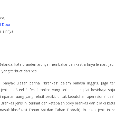
ata)
l Door
 lainnya
Belanda, kata branden artinya membakar dan kast artinya lemari, jad
 yang terbuat dari besi.
i banyak ulasan perihal “brankas” dalam bahasa inggris. Juga te
nis: 1. Steel Safes (brankas yang terbuat dari plat besi/baja saja
mpanan uang yang relatif sedikit untuk kebutuhan operasional usaha 
 Brankas jenis ini terlihat dari ketebalan body brankas dan bila di ketu
masuk klasifikasi Tahan Api dan Tahan Dobrak). Brankas jenis ini