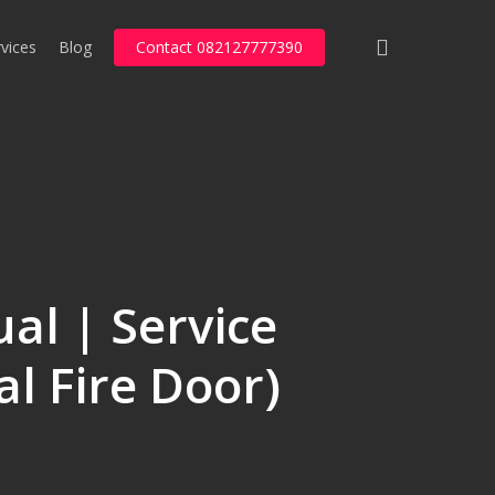
search
vices
Blog
Contact 082127777390
al | Service
l Fire Door)