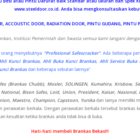
ntu Besi atau Pintu Darurat baik Standar atau ukuran dan Spek 
www.steeldoor.co.id. Anda bisa mengkonsultasikan kebu
OR, ACCOUSTIC DOOR, RADIATION DOOR, PINTU GUDANG, PINTU P
bankan, Institusi Pemerintah dan Swasta semua kami tangani deng
i orang menyebutnya
“Profesional Safescracker”
. Ada beberapa pe
Ahli Kunci Brankas
,
Ahli Buka Kunci Brankas
,
Ahli Service Buka
unci Brankas
dan beberapa sebutan lainnya”
es (Brankas Chubb), Mosler, SOLINGEN, Kumahira, Krisbow, Sentr
 National, Bison Safes, Loid, Union, President, Kaisar, Nasional
, Union, Maestro, Champion, Capstoon, Yunika
dan lainya memiliki 
n perawatan berkala. Dengan perawatan berkala tersebut brankas kec
an kesulitan ketika brankas anda tidak bisa di buka.
Hati-hati membeli Brankas Bekas!!!