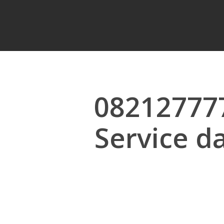
082127777
Service d
Hit enter to search or ESC to close