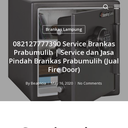
Menu
Skip
to
search
Close
main
Menu
content
Brankas Lampung
082127777390 Service Brankas
Prabumulih | Service dan Jasa
Pindah Brankas Prabumulih (Jual
Fire Door)
By
Beatricia
May 16, 2020
No Comments