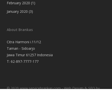
February 2020
(1)
January 2020
(3)
About Brankas
Citra Harmoni i.11/12
Taman - Sidoarjo
Jawa Timur 61257 Indonesia
T:
62-897-7777-177
Event Organizer
© 2020 www.servicebrankas.com - Web Design & SEO by
Core Freelancers
twitter
instagram