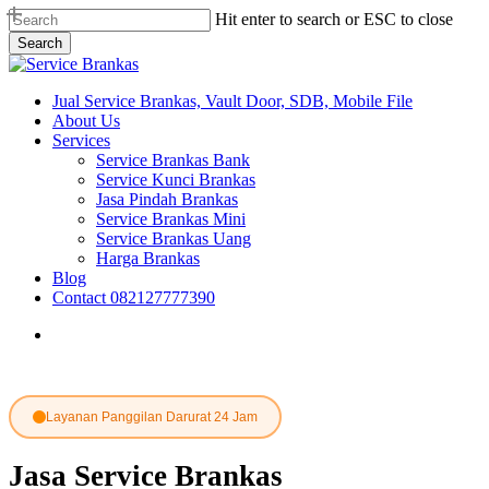
Skip
Hit enter to search or ESC to close
to
Search
main
Close
content
Search
search
Menu
Jual Service Brankas, Vault Door, SDB, Mobile File
About Us
Services
Service Brankas Bank
Service Kunci Brankas
Jasa Pindah Brankas
Service Brankas Mini
Service Brankas Uang
Harga Brankas
Blog
Contact 082127777390
search
Layanan Panggilan Darurat 24 Jam
Jasa Service Brankas