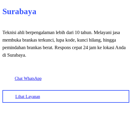
Surabaya
Teknisi ahli berpengalaman lebih dari 10 tahun. Melayani jasa
membuka brankas terkunci, lupa kode, kunci hilang, hingga
pemindahan brankas berat. Respons cepat 24 jam ke lokasi Anda
di Surabaya.
C
h
a
t
W
h
a
t
s
A
p
p
L
i
h
a
t
L
a
y
a
n
a
n