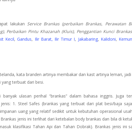
apat lakukan
Service Brankas (perbaikan Brankas, Perawatan B
), Perbaikan Pintu Khazanah (Kluis), Penggantian Kunci Brankas
it Kecil
,
Gandus
,
Ilir Barat,
Ilir Timur I
,
Jakabaring
,
Kalidoni
,
Kemun
Belanda, kata branden artinya membakar dan kast artinya lemari, jad
 yang terbuat dari besi.
i banyak ulasan perihal “brankas” dalam bahasa inggris. Juga te
nis: 1. Steel Safes (brankas yang terbuat dari plat besi/baja saja
mpanan uang yang relatif sedikit untuk kebutuhan operasional usaha 
 Brankas jenis ini terlihat dari ketebalan body brankas dan bila di ketu
masuk klasifikasi Tahan Api dan Tahan Dobrak). Brankas jenis ini