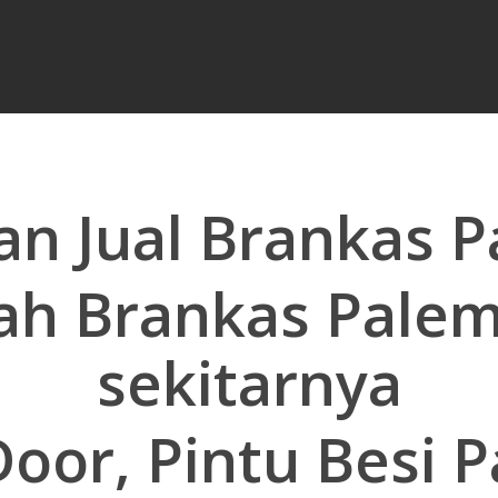
dan Jual Brankas 
dah Brankas Pale
sekitarnya
 Door, Pintu Besi