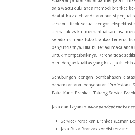
Adakalanya brankas anda mengalami masa
saja waktu dulu anda membeli brankas bek
deatail baik oleh anda ataupun si penjual
tersebut tidak sesuai dengan ekspektasi
termasuk waktu memanfaatkan jasa merek
kejadian dimana toko brankas tertentu ti
pengunciannya. Bila itu terjadi maka and
untuk memperbaikinya. Karena tidak sediki
baru dengan kualitas yang baik, jauh leb
Sehubungan dengan pembahasan diatas,
penamaan atau penyebutan “Profesional Safe
Buka Kunci Brankas, Tukang Service Brank
Jasa dan Layanan
www.servicebrankas.c
Service/Perbaikan Brankas (Lemari Bes
Jasa Buka Brankas kondisi terkunci