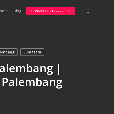
search
vices
Blog
Contact 082127777390
lembang
Sumatera
Palembang |
s Palembang