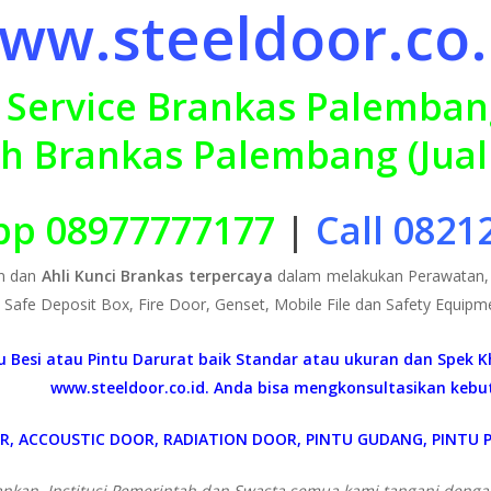
ww.steeldoor.co.
p 08977777177
|
Call 0821
n dan
Ahli Kunci Brankas terpercaya
dalam melakukan Perawatan, S
, Safe Deposit Box, Fire Door, Genset, Mobile File dan Safety Equipme
ntu Besi atau Pintu Darurat baik Standar atau ukuran dan Spek 
www.steeldoor.co.id. Anda bisa mengkonsultasikan kebu
OR, ACCOUSTIC DOOR, RADIATION DOOR, PINTU GUDANG, PINTU P
bankan, Institusi Pemerintah dan Swasta semua kami tangani deng