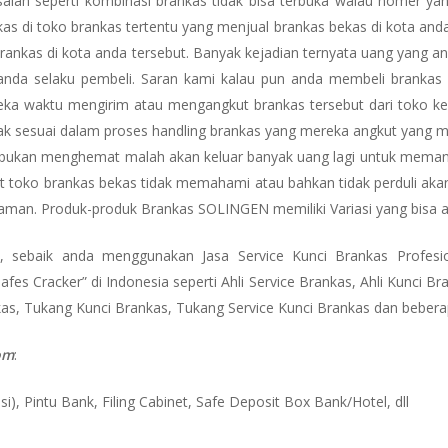
lah seperti kombinasi brankas tidak bisa terbuka walau nomer yan
as di toko brankas tertentu yang menjual brankas bekas di kota and
 brankas di kota anda tersebut. Banyak kejadian ternyata uang yang
 anda selaku pembeli. Saran kami kalau pun anda membeli brankas 
a waktu mengirim atau mengangkut brankas tersebut dari toko ke
dak sesuai dalam proses handling brankas yang mereka angkut yang m
a bukan menghemat malah akan keluar banyak uang lagi untuk memanggi
t toko brankas bekas tidak memahami atau bahkan tidak perduli akan h
ih aman. Produk-produk Brankas SOLINGEN memiliki Variasi yang bisa
 sebaik anda menggunakan Jasa Service Kunci Brankas Profesi
s Cracker” di Indonesia seperti Ahli Service Brankas, Ahli Kunci Bra
as, Tukang Kunci Brankas, Tukang Service Kunci Brankas dan bebera
om
:
i), Pintu Bank, Filing Cabinet, Safe Deposit Box Bank/Hotel, dll