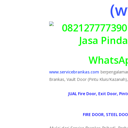
(w
WhatsAp
www.servicebrankas.com
berpengalama
Brankas, Vault Door (Pintu Kluis/Kazanah)
JUAL Fire Door, Exit Door, Pi
FIRE DOOR, STEEL DO
Mulai dari Service Brankas Pribadi, Per