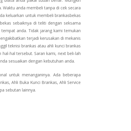
g biasa anda pakai sudah benar. Mungkin
a. Waktu anda membeli tanpa di cek secara
 anda keluarkan untuk membeli brankasbekas
bekas sebaiknya di teliti dengan seksama
 tempat anda. Tidak jarang kami temukan
engakibatkan terjadi kerusakan di mekanis
l teknisi brankas atau ahli kunci brankas
al-hal tersebut. Saran kami, next beli-lah
 anda sesuaikan dengan kebutuhan anda.
onal untuk menanganinya. Ada beberapa
nkas, Ahli Buka Kunci Brankas, Ahli Service
pa sebutan lainnya.