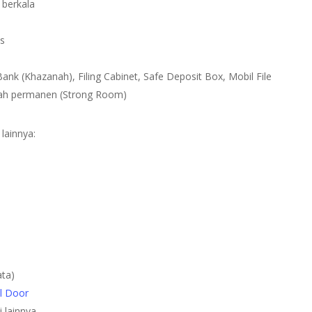
 berkala
as
ank (Khazanah), Filing Cabinet, Safe Deposit Box, Mobil File
ah permanen (Strong Room)
lainnya:
ata)
l Door
 lainnya