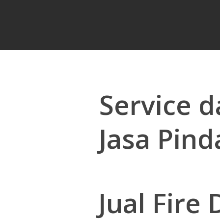
Service 
Jasa Pin
Jual Fire
Hit enter to search or ESC to close