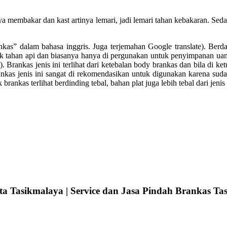
ya membakar dan kast artinya lemari, jadi lemari tahan kebakaran. Sed
nkas” dalam bahasa inggris. Juga terjemahan Google translate). Berda
tidak tahan api dan biasanya hanya di pergunakan untuk penyimpanan uan
. Brankas jenis ini terlihat dari ketebalan body brankas dan bila di ket
kas jenis ini sangat di rekomendasikan untuk digunakan karena sudah
 brankas terlihat berdinding tebal, bahan plat juga lebih tebal dari jen
a Tasikmalaya | Service dan Jasa Pindah Brankas Tas