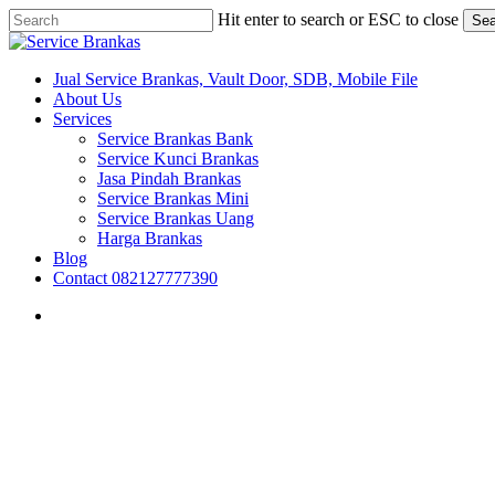
Skip
Hit enter to search or ESC to close
Sea
to
Close
main
Search
content
search
Menu
Jual Service Brankas, Vault Door, SDB, Mobile File
About Us
Services
Service Brankas Bank
Service Kunci Brankas
Jasa Pindah Brankas
Service Brankas Mini
Service Brankas Uang
Harga Brankas
Blog
Contact 082127777390
search