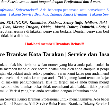
ah dan Swasta semua kami tangani dengan
Profesional dan Aman.
fesional Safescracker”
. Ada beberapa penamaan atau penyebutan Sa
nkas
,
Tukang Service Brankas
,
Tukang Kunci Brankas
,
Tukang Ser
r, SOLINGEN, Kumahira, Krisbow, Sentry Safe, Ichiban, Itoki, Sa
an, Lion, Master, Dragon, Okida, Idachi, Daiwa, Dainichi, i-Saf
but seharusnya di lakukan perawatan berkala. Dengan perawatan berkala
 tidak bisa di buka.
Hati-hati membeli Brankas Bekas!!!
ce Brankas Kota Tarakan | Service dan Jas
nkas tidak bisa terbuka walau nomer yang biasa anda pakai sudah b
a membeli tanpa di cek secara deatail baik oleh anda ataupun si penju
ngan ekspektasi anda selaku pembeli. Saran kami kalau pun anda memb
ersebut dari toko ke tempat anda. Tidak jarang kami temukan kejadi
 di mekanis pengunciannya. Bila itu terjadi maka anda bukan meng
sedikit toko brankas bekas tidak memahami atau bahkan tidak perduli a
iki Variasi yang bisa anda sesuaikan dengan kebutuhan anda.
a Service Kunci Brankas Profesional untuk menanganinya. Ada bebera
Buka Kunci Brankas, Ahli Service Buka Kunci Brankas, Tukang Servic