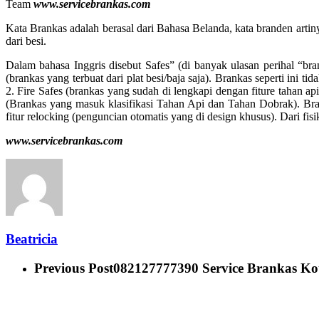
Team
www.servicebrankas.com
Kata Brankas adalah berasal dari Bahasa Belanda, kata branden artin
dari besi.
Dalam bahasa Inggris disebut Safes” (di banyak ulasan perihal “bra
(brankas yang terbuat dari plat besi/baja saja). Brankas seperti ini 
2. Fire Safes (brankas yang sudah di lengkapi dengan fiture tahan api)
(Brankas yang masuk klasifikasi Tahan Api dan Tahan Dobrak). Bran
fitur relocking (penguncian otomatis yang di design khusus). Dari fisik
www.servicebrankas.com
Beatricia
Previous Post
082127777390 Service Brankas Kot