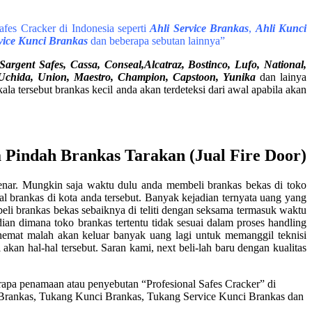
fes Cracker di Indonesia seperti
Ahli Service Brankas
,
Ahli Kunci
vice Kunci Brankas
dan beberapa sebutan lainnya”
rgent Safes, Cassa, Conseal,Alcatraz, Bostinco, Lufo, National,
e, Uchida, Union, Maestro, Champion, Capstoon, Yunika
dan lainya
 tersebut brankas kecil anda akan terdeteksi dari awal apabila akan
a Pindah Brankas Tarakan (Jual Fire Door)
enar. Mungkin saja waktu dulu anda membeli brankas bekas di toko
al brankas di kota anda tersebut. Banyak kejadian ternyata uang yang
eli brankas bekas sebaiknya di teliti dengan seksama termasuk waktu
an dimana toko brankas tertentu tidak sesuai dalam proses handling
hemat malah akan keluar banyak uang lagi untuk memanggil teknisi
kan hal-hal tersebut. Saran kami, next beli-lah baru dengan kualitas
pa penamaan atau penyebutan “Profesional Safes Cracker” di
e Brankas, Tukang Kunci Brankas, Tukang Service Kunci Brankas dan