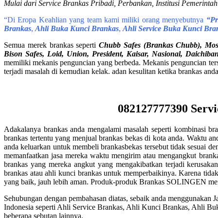
Mulai dari Service Brankas Pribadi, Perbankan, Institusi Pemerint
“Di Eropa Keahlian yang team kami miliki orang menyebutnya
“Pro
Brankas
,
Ahli Buka Kunci Brankas
,
Ahli Service Buka Kunci Bra
Semua merek brankas seperti
Chubb Safes (Brankas Chubb), Mosle
Bison Safes, Loid, Union, President, Kaisar, Nasional, Daichib
memiliki mekanis penguncian yang berbeda. Mekanis penguncian terse
terjadi masalah di kemudian kelak. adan kesulitan ketika brankas anda
082127777390 Servi
Adakalanya brankas anda mengalami masalah seperti kombinasi bra
brankas tertentu yang menjual brankas bekas di kota anda. Waktu and
anda keluarkan untuk membeli brankasbekas tersebut tidak sesuai de
memanfaatkan jasa mereka waktu mengirim atau mengangkut brankas t
brankas yang mereka angkut yang mengakibatkan terjadi kerusakan
brankas atau ahli kunci brankas untuk memperbaikinya. Karena tidak 
yang baik, jauh lebih aman. Produk-produk Brankas SOLINGEN memil
Sehubungan dengan pembahasan diatas, sebaik anda menggunakan Jas
Indonesia seperti Ahli Service Brankas, Ahli Kunci Brankas, Ahli 
beberapa sebutan lainnya.