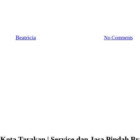
Kota Tarakan | Service dan Jas
Fire Door)
By
Beatricia
May 21, 2020
December 6th, 2023
No Comments
Kota Tarakan | Service dan Jasa Pindah Br