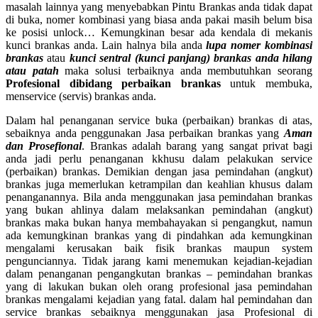
masalah lainnya yang menyebabkan Pintu Brankas anda tidak dapat
di buka, nomer kombinasi yang biasa anda pakai masih belum bisa
ke posisi unlock… Kemungkinan besar ada kendala di mekanis
kunci brankas anda. Lain halnya bila anda
lupa nomer kombinasi
brankas
atau
kunci sentral (kunci panjang) brankas anda hilang
atau patah
maka solusi terbaiknya anda membutuhkan seorang
Profesional dibidang perbaikan brankas
untuk membuka,
menservice (servis) brankas anda.
Dalam hal penanganan service buka (perbaikan) brankas di atas,
sebaiknya anda penggunakan Jasa perbaikan brankas yang
Aman
dan Prosefional
. Brankas adalah barang yang sangat privat bagi
anda jadi perlu penanganan kkhusu dalam pelakukan service
(perbaikan) brankas. Demikian dengan jasa pemindahan (angkut)
brankas juga memerlukan ketrampilan dan keahlian khusus dalam
penanganannya. Bila anda menggunakan jasa pemindahan brankas
yang bukan ahlinya dalam melaksankan pemindahan (angkut)
brankas maka bukan hanya membahayakan si pengangkut, namun
ada kemungkinan brankas yang di pindahkan ada kemungkinan
mengalami kerusakan baik fisik brankas maupun system
pengunciannya. Tidak jarang kami menemukan kejadian-kejadian
dalam penanganan pengangkutan brankas – pemindahan brankas
yang di lakukan bukan oleh orang profesional jasa pemindahan
brankas mengalami kejadian yang fatal. dalam hal pemindahan dan
service brankas sebaiknya menggunakan jasa Profesional di