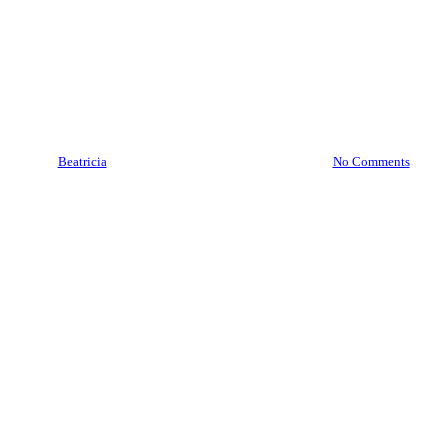
Brankas Tana Toraja
08977777177 | Service Jasa
Pindah Brankas Tana Toraja
By
Beatricia
May 5, 2021
December 9th, 2025
No Comments