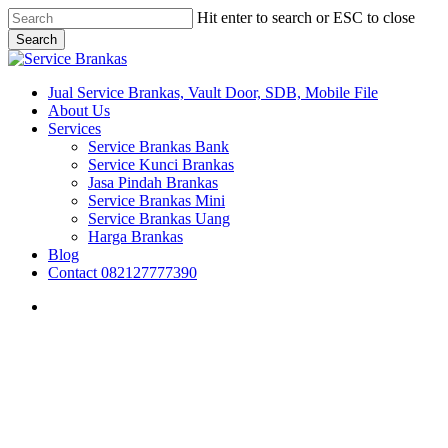
Skip
Hit enter to search or ESC to close
to
Search
main
Close
content
Search
search
Menu
Jual Service Brankas, Vault Door, SDB, Mobile File
About Us
Services
Service Brankas Bank
Service Kunci Brankas
Jasa Pindah Brankas
Service Brankas Mini
Service Brankas Uang
Harga Brankas
Blog
Contact 082127777390
search
Brankas Makassar
Fire Door Bekasi
Fire Door Surabaya
Sulawesi