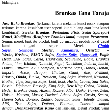
bidangnya.
Brankas Tana Toraja
Jasa Buka Brankas,
(terkunci karena mekanis kunci rusak ataupun
terkunci karena kesalahan user seperti kunci hilang atau lupa kunci
kombinasi),
Servics Brankas, Perbaikan Fisik
,
Sedia Sparepart
Kunci
,
Modifikasi (Reinforce Brankas lama)
maupun
Perawatan
.
Semua merek baik itu produk built up maupun produk lokal dapat
kami tangani seperti Merek
Chubb
Safes
,
Solingen
,
Mosler
,
Kumahira
,
Ostertag –
Werke
,
Krisbow
,
BISON Safes
,
Sentry Safes
,
Honeywell
,
Eagle
Head
, SAN Safes, Cassa,
HighPoint, Secureline,
Eagle, Brankas
Antam, Lion,
Ichiban
, Dainichi, Regal, Daichiban, Indachi, Idachi,
Daikin, Taffware, A2, Champion, Kharisma Safes, Hanko, Donati,
Importa, Acroe, Dragon, Chaisar, Giant, Yale, Brilliant,
Priority,
Okida
, Yunika, President, King Safes, National, Nasional,
Brother, Tiger, Sargent Safes, Loid, Itoki, Hasler, Crown, Star Safes,
Bossini, Diplomat, Pressafe, King Safe, New King Cobra, Uchida,
Hyder, Brankas Uang, Akashi, Kozure, Alba, Daiko, Power, Zehn,
Haisun, Maestro, Master, Davinci, Athena Safes, Cassio, Sentra,
Hanmi Safes, Borneo, Zighler, Sugiyama Safes, Infinity, Daikin,
APS, True Safes, Dafano, Foorsun, Conseal sampai
dengan
Brankas-brankas Kuno
dan lain-lain. Detail Produk yang