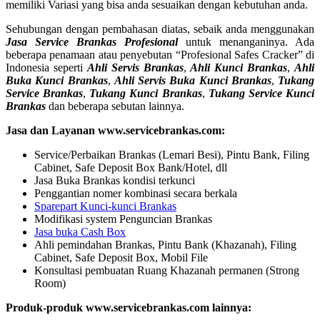
memiliki Variasi yang bisa anda sesuaikan dengan kebutuhan anda.
Sehubungan dengan pembahasan diatas, sebaik anda menggunakan
Jasa Service Brankas Profesional
untuk menanganinya. Ada
beberapa penamaan atau penyebutan “Profesional Safes Cracker” di
Indonesia seperti
Ahli Servis Brankas
,
Ahli Kunci Brankas
,
Ahli
Buka Kunci Brankas
,
Ahli Servis Buka Kunci Brankas
,
Tukang
Service Brankas
,
Tukang Kunci Brankas
,
Tukang Service Kunci
Brankas
dan beberapa sebutan lainnya.
Jasa dan Layanan www.servicebrankas.com:
Service/Perbaikan Brankas (Lemari Besi), Pintu Bank, Filing
Cabinet, Safe Deposit Box Bank/Hotel, dll
Jasa Buka Brankas kondisi terkunci
Penggantian nomer kombinasi secara berkala
Sparepart Kunci-kunci Brankas
Modifikasi system Penguncian Brankas
Jasa buka Cash Box
Ahli pemindahan Brankas, Pintu Bank (Khazanah), Filing
Cabinet, Safe Deposit Box, Mobil File
Konsultasi pembuatan Ruang Khazanah permanen (Strong
Room)
Produk-produk www.servicebrankas.com lainnya: