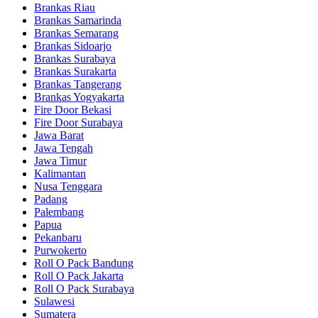
Brankas Riau
Brankas Samarinda
Brankas Semarang
Brankas Sidoarjo
Brankas Surabaya
Brankas Surakarta
Brankas Tangerang
Brankas Yogyakarta
Fire Door Bekasi
Fire Door Surabaya
Jawa Barat
Jawa Tengah
Jawa Timur
Kalimantan
Nusa Tenggara
Padang
Palembang
Papua
Pekanbaru
Purwokerto
Roll O Pack Bandung
Roll O Pack Jakarta
Roll O Pack Surabaya
Sulawesi
Sumatera