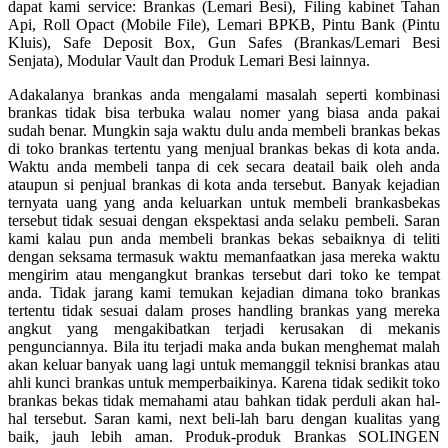
dapat kami service: Brankas (Lemari Besi), Filing kabinet Tahan
Api, Roll Opact (Mobile File), Lemari BPKB, Pintu Bank (Pintu
Kluis), Safe Deposit Box, Gun Safes (Brankas/Lemari Besi
Senjata), Modular Vault dan Produk Lemari Besi lainnya.
Adakalanya brankas anda mengalami masalah seperti kombinasi
brankas tidak bisa terbuka walau nomer yang biasa anda pakai
sudah benar. Mungkin saja waktu dulu anda membeli brankas bekas
di toko brankas tertentu yang menjual brankas bekas di kota anda.
Waktu anda membeli tanpa di cek secara deatail baik oleh anda
ataupun si penjual brankas di kota anda tersebut. Banyak kejadian
ternyata uang yang anda keluarkan untuk membeli brankasbekas
tersebut tidak sesuai dengan ekspektasi anda selaku pembeli. Saran
kami kalau pun anda membeli brankas bekas sebaiknya di teliti
dengan seksama termasuk waktu memanfaatkan jasa mereka waktu
mengirim atau mengangkut brankas tersebut dari toko ke tempat
anda. Tidak jarang kami temukan kejadian dimana toko brankas
tertentu tidak sesuai dalam proses handling brankas yang mereka
angkut yang mengakibatkan terjadi kerusakan di mekanis
pengunciannya. Bila itu terjadi maka anda bukan menghemat malah
akan keluar banyak uang lagi untuk memanggil teknisi brankas atau
ahli kunci brankas untuk memperbaikinya. Karena tidak sedikit toko
brankas bekas tidak memahami atau bahkan tidak perduli akan hal-
hal tersebut. Saran kami, next beli-lah baru dengan kualitas yang
baik, jauh lebih aman. Produk-produk Brankas SOLINGEN