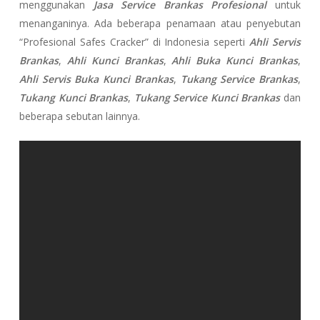
menggunakan
Jasa Service Brankas Profesional
untuk
menanganinya. Ada beberapa penamaan atau penyebutan
“Profesional Safes Cracker” di Indonesia seperti
Ahli Servis
Brankas
,
Ahli Kunci Brankas
,
Ahli Buka Kunci Brankas
,
Ahli Servis Buka Kunci Brankas
,
Tukang Service Brankas
,
Tukang Kunci Brankas
,
Tukang Service Kunci Brankas
dan
beberapa sebutan lainnya.