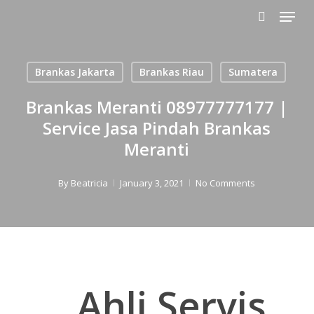
Menu
Skip
to
search
main
content
Brankas Jakarta
Brankas Riau
Sumatera
Brankas Meranti 08977777177 |
Service Jasa Pindah Brankas
Meranti
By
Beatricia
January 3, 2021
No Comments
Ahli Servis