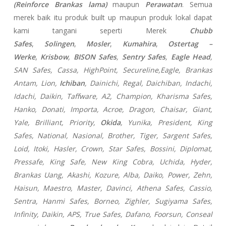
(Reinforce Brankas lama)
maupun
Perawatan
. Semua
merek baik itu produk built up maupun produk lokal dapat
kami tangani seperti Merek
Chubb
Safes
,
Solingen
,
Mosler
,
Kumahira
,
Ostertag –
Werke
,
Krisbow
,
BISON Safes
,
Sentry Safes
,
Eagle Head
,
SAN Safes, Cassa,
HighPoint, Secureline,
Eagle, Brankas
Antam, Lion,
Ichiban
, Dainichi, Regal, Daichiban, Indachi,
Idachi, Daikin, Taffware, A2, Champion, Kharisma Safes,
Hanko, Donati, Importa, Acroe, Dragon, Chaisar, Giant,
Yale, Brilliant, Priority,
Okida
, Yunika, President, King
Safes, National, Nasional, Brother, Tiger, Sargent Safes,
Loid, Itoki, Hasler, Crown, Star Safes, Bossini, Diplomat,
Pressafe, King Safe, New King Cobra, Uchida, Hyder,
Brankas Uang, Akashi, Kozure, Alba, Daiko, Power, Zehn,
Haisun, Maestro, Master, Davinci, Athena Safes, Cassio,
Sentra, Hanmi Safes, Borneo, Zighler, Sugiyama Safes,
Infinity, Daikin, APS, True Safes, Dafano, Foorsun, Conseal