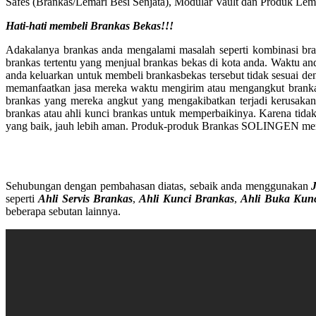
Safes (Brankas/Lemari Besi Senjata), Modular Vault dan Produk Lema
Hati-hati membeli Brankas Bekas!!!
Adakalanya brankas anda mengalami masalah seperti kombinasi bra
brankas tertentu yang menjual brankas bekas di kota anda. Waktu and
anda keluarkan untuk membeli brankasbekas tersebut tidak sesuai de
memanfaatkan jasa mereka waktu mengirim atau mengangkut brankas t
brankas yang mereka angkut yang mengakibatkan terjadi kerusakan
brankas atau ahli kunci brankas untuk memperbaikinya. Karena tidak 
yang baik, jauh lebih aman. Produk-produk Brankas SOLINGEN memil
Sehubungan dengan pembahasan diatas, sebaik anda menggunakan
seperti
Ahli Servis Brankas
,
Ahli Kunci Brankas
,
Ahli Buka Kun
beberapa sebutan lainnya.