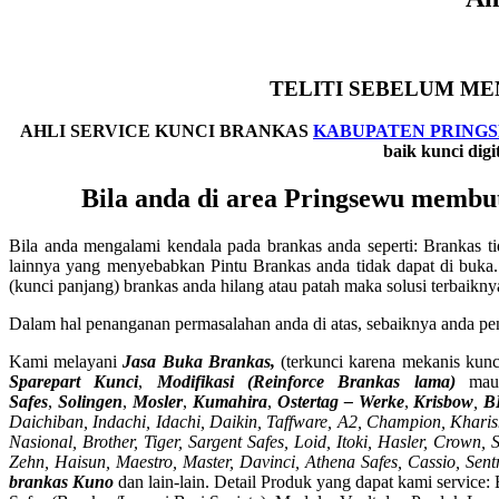
TELITI SEBELUM ME
AHLI SERVICE KUNCI BRANKAS
KABUPATEN PRING
baik kunci di
Bila anda di area Pringsewu membu
Bila anda mengalami kendala pada brankas anda seperti: Brankas tid
lainnya yang menyebabkan Pintu Brankas anda tidak dapat di buka.
(kunci panjang) brankas anda hilang atau patah maka solusi terbaik
Dalam hal penanganan permasalahan anda di atas, sebaiknya anda pe
Kami melayani
Jasa Buka Brankas,
(terkunci karena mekanis kunci
Sparepart Kunci
,
Modifikasi (Reinforce Brankas lama)
mau
Safes
,
Solingen
,
Mosler
,
Kumahira
,
Ostertag – Werke
,
Krisbow
,
B
Daichiban, Indachi, Idachi, Daikin, Taffware, A2, Champion, Kharism
Nasional, Brother, Tiger, Sargent Safes, Loid, Itoki, Hasler, Crow
Zehn, Haisun, Maestro, Master, Davinci, Athena Safes, Cassio, Sen
brankas Kuno
dan lain-lain. Detail Produk yang dapat kami service