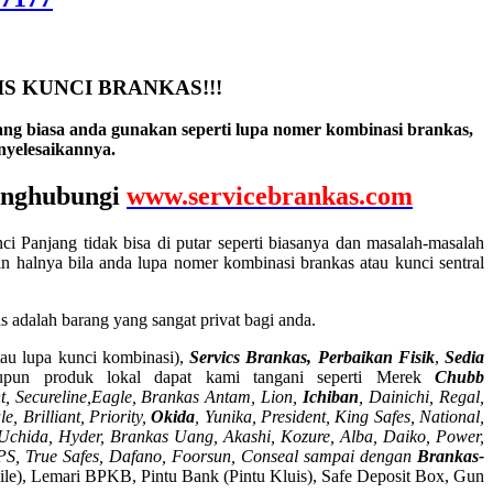
S KUNCI BRANKAS!!!
ng biasa anda gunakan seperti lupa nomer kombinasi brankas,
yelesaikannya.
menghubungi
www.servicebrankas.com
ci Panjang tidak bisa di putar seperti biasanya dan masalah-masalah
 halnya bila anda lupa nomer kombinasi brankas atau kunci sentral
adalah barang yang sangat privat bagi anda.
tau lupa kunci kombinasi),
Servics Brankas, Perbaikan Fisik
,
Sedia
pun produk lokal dapat kami tangani seperti Merek
Chubb
, Secureline,
Eagle, Brankas Antam, Lion,
Ichiban
, Dainichi, Regal,
, Brilliant, Priority,
Okida
, Yunika, President, King Safes, National,
a, Uchida, Hyder, Brankas Uang, Akashi, Kozure, Alba, Daiko, Power,
, APS, True Safes, Dafano, Foorsun, Conseal sampai dengan
Brankas-
 File), Lemari BPKB, Pintu Bank (Pintu Kluis), Safe Deposit Box, Gun