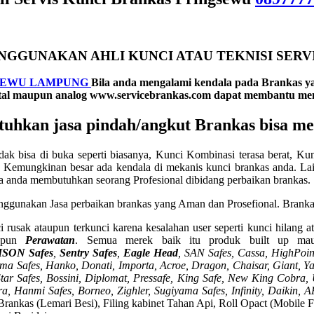
NGGUNAKAN AHLI KUNCI ATAU TEKNISI SERVI
SEWU LAMPUNG
B
ila anda mengalami kendala pada Brankas ya
gital maupun analog www.servicebrankas.com dapat membantu men
tuhkan jasa pindah/angkut Brankas bisa 
ak bisa di buka seperti biasanya, Kunci Kombinasi terasa berat, Kun
 Kemungkinan besar ada kendala di mekanis kunci brankas anda. Lain
nya anda membutuhkan seorang Profesional dibidang perbaikan brankas.
nggunakan Jasa perbaikan brankas yang Aman dan Prosefional. Brankas 
 rusak ataupun terkunci karena kesalahan user seperti kunci hilang a
pun
Perawatan
. Semua merek baik itu produk built up mau
ISON Safes
,
Sentry Safes
,
Eagle Head
, SAN Safes, Cassa,
HighPoint
a Safes, Hanko, Donati, Importa, Acroe, Dragon, Chaisar, Giant, Yale
n, Star Safes, Bossini, Diplomat, Pressafe, King Safe, New King Cobr
tra, Hanmi Safes, Borneo, Zighler, Sugiyama Safes, Infinity, Daikin
: Brankas (Lemari Besi), Filing kabinet Tahan Api, Roll Opact (Mobile