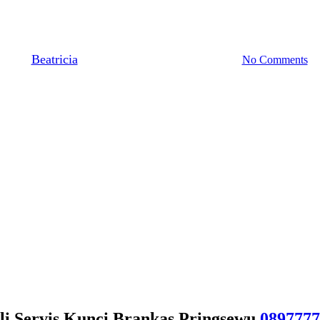
8977777177 | Service Jasa Pind
By
Beatricia
January 3, 2021
December 9th, 2025
No Comments
 Servis Kunci Brankas Pringsewu
0897777