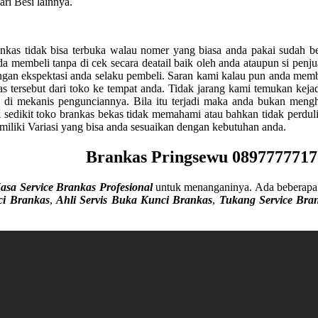
ri Besi lainnya.
nkas tidak bisa terbuka walau nomer yang biasa anda pakai sudah b
a membeli tanpa di cek secara deatail baik oleh anda ataupun si penju
ngan ekspektasi anda selaku pembeli. Saran kami kalau pun anda memb
ersebut dari toko ke tempat anda. Tidak jarang kami temukan kejadi
 di mekanis pengunciannya. Bila itu terjadi maka anda bukan meng
sedikit toko brankas bekas tidak memahami atau bahkan tidak perduli a
iki Variasi yang bisa anda sesuaikan dengan kebutuhan anda.
Brankas Pringsewu 08977777177
Jasa Service Brankas Profesional
untuk menanganinya. Ada beberapa 
ci Brankas
,
Ahli Servis Buka Kunci Brankas
,
Tukang Service Bra