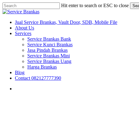
Skip
Hit enter to search or ESC to close
Sea
to
Close
main
Search
content
search
Menu
Jual Service Brankas, Vault Door, SDB, Mobile File
About Us
Services
Service Brankas Bank
Service Kunci Brankas
Jasa Pindah Brankas
Service Brankas Mini
Service Brankas Uang
Harga Brankas
Blog
Contact 082127777390
search