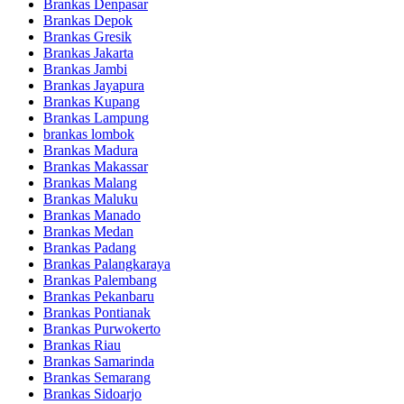
Brankas Denpasar
Brankas Depok
Brankas Gresik
Brankas Jakarta
Brankas Jambi
Brankas Jayapura
Brankas Kupang
Brankas Lampung
brankas lombok
Brankas Madura
Brankas Makassar
Brankas Malang
Brankas Maluku
Brankas Manado
Brankas Medan
Brankas Padang
Brankas Palangkaraya
Brankas Palembang
Brankas Pekanbaru
Brankas Pontianak
Brankas Purwokerto
Brankas Riau
Brankas Samarinda
Brankas Semarang
Brankas Sidoarjo