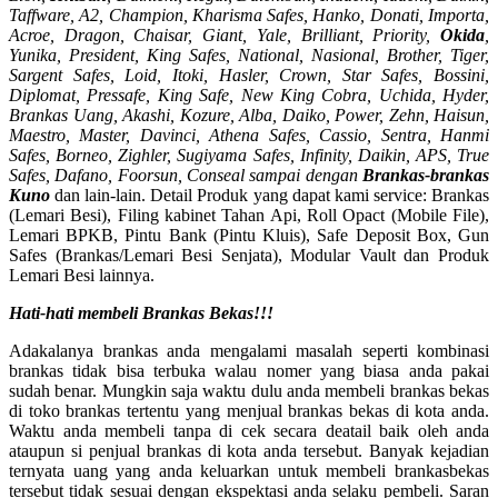
Taffware, A2, Champion, Kharisma Safes, Hanko, Donati, Importa,
Acroe, Dragon, Chaisar, Giant, Yale, Brilliant, Priority,
Okida
,
Yunika, President, King Safes, National, Nasional, Brother, Tiger,
Sargent Safes, Loid, Itoki, Hasler, Crown, Star Safes, Bossini,
Diplomat, Pressafe, King Safe, New King Cobra, Uchida, Hyder,
Brankas Uang, Akashi, Kozure, Alba, Daiko, Power, Zehn, Haisun,
Maestro, Master, Davinci, Athena Safes, Cassio, Sentra, Hanmi
Safes, Borneo, Zighler, Sugiyama Safes, Infinity, Daikin, APS, True
Safes, Dafano, Foorsun, Conseal sampai dengan
Brankas-brankas
Kuno
dan lain-lain. Detail Produk yang dapat kami service: Brankas
(Lemari Besi), Filing kabinet Tahan Api, Roll Opact (Mobile File),
Lemari BPKB, Pintu Bank (Pintu Kluis), Safe Deposit Box, Gun
Safes (Brankas/Lemari Besi Senjata), Modular Vault dan Produk
Lemari Besi lainnya.
Hati-hati membeli Brankas Bekas!!!
Adakalanya brankas anda mengalami masalah seperti kombinasi
brankas tidak bisa terbuka walau nomer yang biasa anda pakai
sudah benar. Mungkin saja waktu dulu anda membeli brankas bekas
di toko brankas tertentu yang menjual brankas bekas di kota anda.
Waktu anda membeli tanpa di cek secara deatail baik oleh anda
ataupun si penjual brankas di kota anda tersebut. Banyak kejadian
ternyata uang yang anda keluarkan untuk membeli brankasbekas
tersebut tidak sesuai dengan ekspektasi anda selaku pembeli. Saran