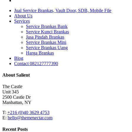
instagram
Close
Jual Service Brankas, Vault Door, SDB, Mobile File
Menu
About Us
Services
Service Brankas Bank
Service Kunci Brankas
Jasa Pindah Brankas
Service Brankas Mini
Service Brankas Uang
Harga Brankas
Blog
Contact 082127777390
About Salient
The Castle
Unit 345
2500 Castle Dr
Manhattan, NY
T:
+216 (0)40 3629 4753
E:
hello@themenectar.com
Recent Posts