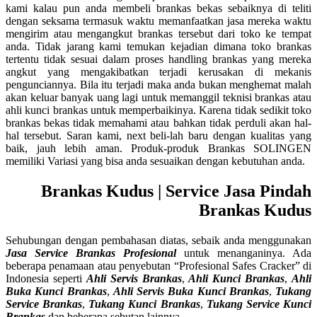
kami kalau pun anda membeli brankas bekas sebaiknya di teliti
dengan seksama termasuk waktu memanfaatkan jasa mereka waktu
mengirim atau mengangkut brankas tersebut dari toko ke tempat
anda. Tidak jarang kami temukan kejadian dimana toko brankas
tertentu tidak sesuai dalam proses handling brankas yang mereka
angkut yang mengakibatkan terjadi kerusakan di mekanis
pengunciannya. Bila itu terjadi maka anda bukan menghemat malah
akan keluar banyak uang lagi untuk memanggil teknisi brankas atau
ahli kunci brankas untuk memperbaikinya. Karena tidak sedikit toko
brankas bekas tidak memahami atau bahkan tidak perduli akan hal-
hal tersebut. Saran kami, next beli-lah baru dengan kualitas yang
baik, jauh lebih aman. Produk-produk Brankas SOLINGEN
memiliki Variasi yang bisa anda sesuaikan dengan kebutuhan anda.
Brankas Kudus | Service Jasa Pindah
Brankas Kudus
Sehubungan dengan pembahasan diatas, sebaik anda menggunakan
Jasa Service Brankas Profesional
untuk menanganinya. Ada
beberapa penamaan atau penyebutan “Profesional Safes Cracker” di
Indonesia seperti
Ahli Servis Brankas
,
Ahli Kunci Brankas
,
Ahli
Buka Kunci Brankas
,
Ahli Servis Buka Kunci Brankas
,
Tukang
Service Brankas
,
Tukang Kunci Brankas
,
Tukang Service Kunci
Brankas
dan beberapa sebutan lainnya.