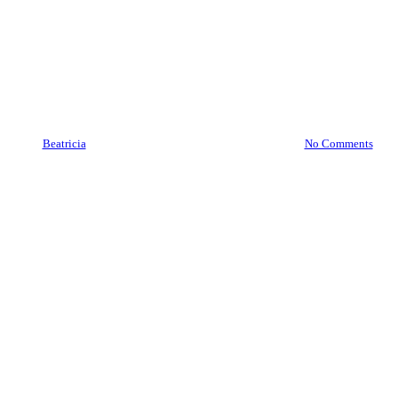
Brankas Kudus 08977777177 |
Service Jasa Pindah Brankas
Kudus
By
Beatricia
January 19, 2021
October 23rd, 2025
No Comments