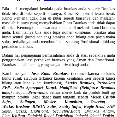
Bila anda mengalami kendala pada brankas anda seperti: Brankas
tidak bisa di buka seperti biasanya, Kunci Kombinasi terasa berat,
Kunci Panjang tidak bisa di putar seperti biasanya dan masalah-
masalah lainnya yang menyebabkan Pintu Brankas anda tidak dapat
di buka. Kemungkinan besar ada kendala di mekanis kunci brankas
anda. Lain halnya bila anda lupa nomer kombinasi brankas atau
kunci sentral (kunci panjang) brankas anda hilang atau patah maka
solusi terbaiknya anda membutuhkan seorang Profesional dibidang
perbaikan brankas.
Dalam hal penanganan permasalahan anda di atas, sebaiknya anda
penggunakan Jasa perbaikan brankas yang Aman dan Prosefional.
Brankas adalah barang yang sangat privat bagi anda.
Kami melayani
Jasa Buka Brankas,
(terkunci karena mekanis
kunci rusak ataupun terkunci karena kesalahan user seperti kunci
hilang atau lupa kunci kombinasi),
Servics Brankas, Perbaikan
Fisik
,
Sedia Sparepart Kunci
,
Modifikasi (Reinforce Brankas
lama)
maupun
Perawatan
. Semua merek baik itu produk built up
maupun produk lokal dapat kami tangani seperti Merek
Chubb
Safes
,
Solingen
,
Mosler
,
Kumahira
,
Ostertag –
Werke
,
Krisbow
,
BISON Safes
,
Sentry Safes
,
Eagle Head
, SAN
Safes, Cassa,
HighPoint, Secureline,
Eagle, Brankas Antam,
Lion,
Ichiban
, Dainichi, Regal, Daichiban, Indachi, Idachi, Daikin,