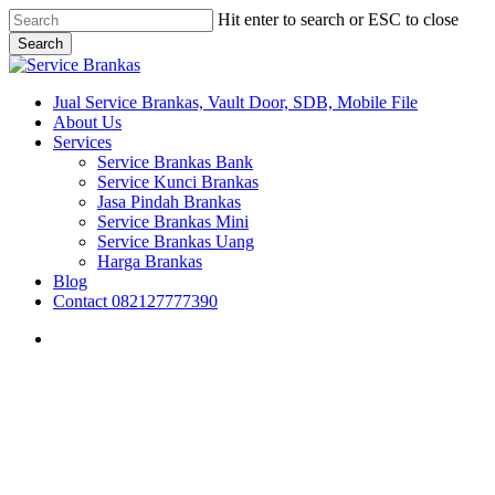
Skip
Hit enter to search or ESC to close
to
Search
main
Close
content
Search
search
Menu
Jual Service Brankas, Vault Door, SDB, Mobile File
About Us
Services
Service Brankas Bank
Service Kunci Brankas
Jasa Pindah Brankas
Service Brankas Mini
Service Brankas Uang
Harga Brankas
Blog
Contact 082127777390
search
Brankas Semarang
Brankas Surakarta
Brankas Yogyakarta
Jawa Tengah