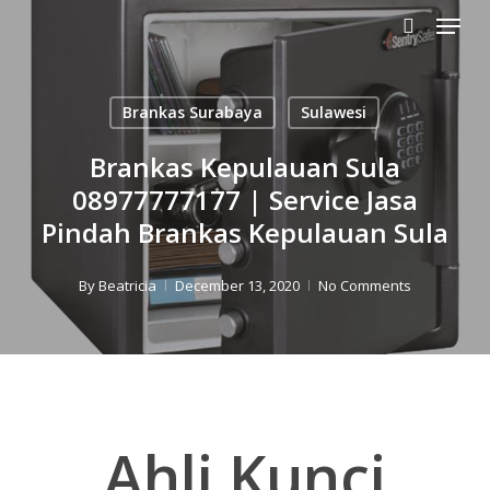
Menu
Skip
to
search
main
content
Brankas Surabaya
Sulawesi
Brankas Kepulauan Sula
08977777177 | Service Jasa
Pindah Brankas Kepulauan Sula
By
Beatricia
December 13, 2020
No Comments
Ahli Kunci