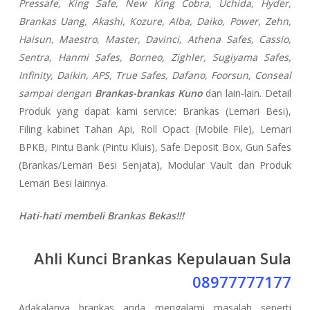
Pressafe, King Safe, New King Cobra, Uchida, Hyder,
Brankas Uang, Akashi, Kozure, Alba, Daiko, Power, Zehn,
Haisun, Maestro, Master, Davinci, Athena Safes, Cassio,
Sentra, Hanmi Safes, Borneo, Zighler, Sugiyama Safes,
Infinity, Daikin, APS, True Safes, Dafano, Foorsun, Conseal
sampai dengan
Brankas-brankas Kuno
dan lain-lain. Detail
Produk yang dapat kami service: Brankas (Lemari Besi),
Filing kabinet Tahan Api, Roll Opact (Mobile File), Lemari
BPKB, Pintu Bank (Pintu Kluis), Safe Deposit Box, Gun Safes
(Brankas/Lemari Besi Senjata), Modular Vault dan Produk
Lemari Besi lainnya.
Hati-hati membeli Brankas Bekas!!!
Ahli Kunci Brankas Kepulauan Sula
08977777177
Adakalanya brankas anda mengalami masalah seperti