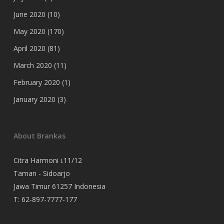
June 2020
(10)
May 2020
(170)
April 2020
(81)
March 2020
(11)
February 2020
(1)
January 2020
(3)
About Brankas
Citra Harmoni i.11/12
Taman - Sidoarjo
Jawa Timur 61257 Indonesia
T:
62-897-7777-177
Event Organizer