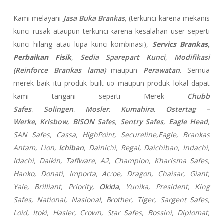
Kami melayani
Jasa Buka Brankas,
(terkunci karena mekanis
kunci rusak ataupun terkunci karena kesalahan user seperti
kunci hilang atau lupa kunci kombinasi),
Servics Brankas,
Perbaikan Fisik
,
Sedia Sparepart Kunci
,
Modifikasi
(Reinforce Brankas lama)
maupun
Perawatan
. Semua
merek baik itu produk built up maupun produk lokal dapat
kami tangani seperti Merek
Chubb
Safes
,
Solingen
,
Mosler
,
Kumahira
,
Ostertag –
Werke
,
Krisbow
,
BISON Safes
,
Sentry Safes
,
Eagle Head
,
SAN Safes, Cassa,
HighPoint, Secureline,
Eagle, Brankas
Antam, Lion,
Ichiban
, Dainichi, Regal, Daichiban, Indachi,
Idachi, Daikin, Taffware, A2, Champion, Kharisma Safes,
Hanko, Donati, Importa, Acroe, Dragon, Chaisar, Giant,
Yale, Brilliant, Priority,
Okida
, Yunika, President, King
Safes, National, Nasional, Brother, Tiger, Sargent Safes,
Loid, Itoki, Hasler, Crown, Star Safes, Bossini, Diplomat,