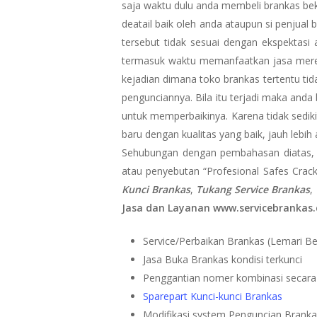
saja waktu dulu anda membeli brankas bek
deatail baik oleh anda ataupun si penjual
tersebut tidak sesuai dengan ekspektasi
termasuk waktu memanfaatkan jasa merek
kejadian dimana toko brankas tertentu ti
pengunciannya. Bila itu terjadi maka and
untuk memperbaikinya. Karena tidak sediki
baru dengan kualitas yang baik, jauh leb
Sehubungan dengan pembahasan diatas,
atau penyebutan “Profesional Safes Crack
Kunci Brankas
,
Tukang Service Brankas
,
Jasa dan Layanan www.servicebrankas
Service/Perbaikan Brankas (Lemari Bes
Jasa Buka Brankas kondisi terkunci
Penggantian nomer kombinasi secara
Sparepart Kunci-kunci Brankas
Modifikasi system Penguncian Brank