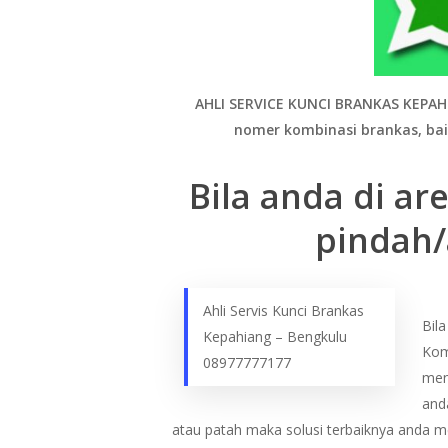
AHLI SERVICE KUNCI BRANKAS KEPA
nomer kombinasi brankas, ba
Bila anda di a
pindah/
Ahli Servis Kunci Brankas
Bil
Kepahiang – Bengkulu
Kom
08977777177
men
and
atau patah maka solusi terbaiknya anda m