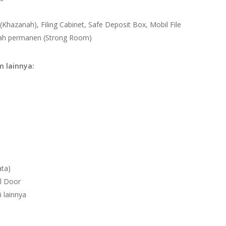
Khazanah), Filing Cabinet, Safe Deposit Box, Mobil File
ah permanen (Strong Room)
 lainnya:
ata)
l Door
 lainnya