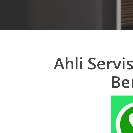
Ahli Servi
Be
Hit enter to search or ESC to close