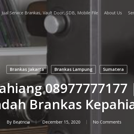
Jual Service Brankas, Vault Door, SDB, Mobile File
About Us
Ser
Brankas Jakarta
Brankas Lampung
Sumatera
hiang 08977777177 |
ndah Brankas Kepahi
By
Beatricia
December 15, 2020
No Comments