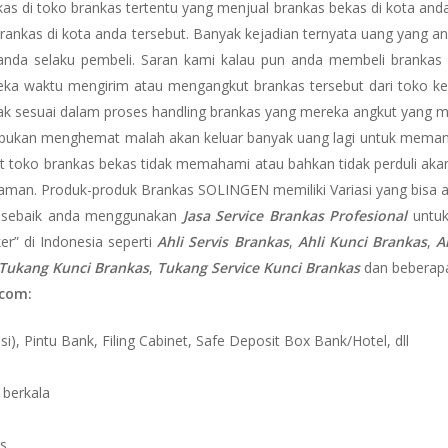
as di toko brankas tertentu yang menjual brankas bekas di kota and
 brankas di kota anda tersebut. Banyak kejadian ternyata uang yang
 anda selaku pembeli. Saran kami kalau pun anda membeli brankas 
a waktu mengirim atau mengangkut brankas tersebut dari toko ke
dak sesuai dalam proses handling brankas yang mereka angkut yang m
a bukan menghemat malah akan keluar banyak uang lagi untuk memanggi
t toko brankas bekas tidak memahami atau bahkan tidak perduli akan h
ih aman. Produk-produk Brankas SOLINGEN memiliki Variasi yang bisa
 sebaik anda menggunakan
Jasa Service Brankas Profesional
untuk
er” di Indonesia seperti
Ahli Servis Brankas
,
Ahli Kunci Brankas
,
A
Tukang Kunci Brankas
,
Tukang Service Kunci Brankas
dan beberapa
.com:
i), Pintu Bank, Filing Cabinet, Safe Deposit Box Bank/Hotel, dll
 berkala
as