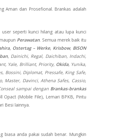
ng Aman dan Prosefional. Brankas adalah
user seperti kunci hilang atau lupa kunci
maupun
Perawatan
. Semua merek baik itu
hira
,
Ostertag – Werke
,
Krisbow
,
BISON
iban
, Dainichi, Regal, Daichiban, Indachi,
, Yale, Brilliant, Priority,
Okida
, Yunika,
es, Bossini, Diplomat, Pressafe, King Safe,
, Master, Davinci, Athena Safes, Cassio,
n, Conseal sampai dengan
Brankas-brankas
oll Opact (Mobile File), Lemari BPKB, Pintu
i Besi lainnya.
g biasa anda pakai sudah benar. Mungkin