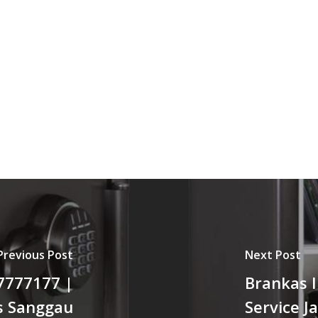
Previous Post
Next Post
7777177 |
Brankas 
as Sanggau
Service 