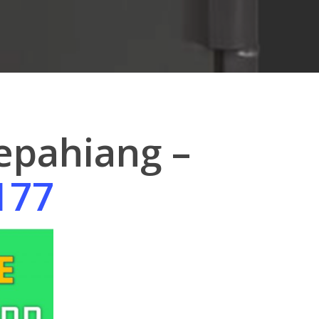
Kepahiang –
177