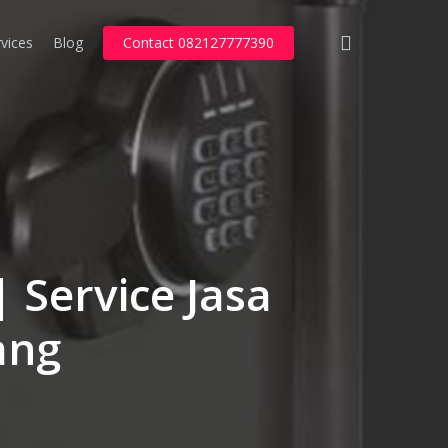
search
vices
Blog
Contact 082127777390
 Service Jasa
ang