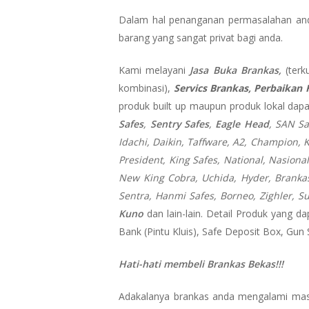
Dalam hal penanganan permasalahan anda
barang yang sangat privat bagi anda.
Kami melayani
Jasa Buka Brankas,
(terk
kombinasi),
Servics Brankas, Perbaikan F
produk built up maupun produk lokal dap
Safes
,
Sentry Safes
,
Eagle Head
, SAN Sa
Idachi, Daikin, Taffware, A2, Champion, K
President, King Safes, National, Nasional,
New King Cobra, Uchida, Hyder, Brankas 
Sentra, Hanmi Safes, Borneo, Zighler, S
Kuno
dan lain-lain. Detail Produk yang da
Bank (Pintu Kluis), Safe Deposit Box, Gun
Hati-hati membeli Brankas Bekas!!!
Adakalanya brankas anda mengalami masa