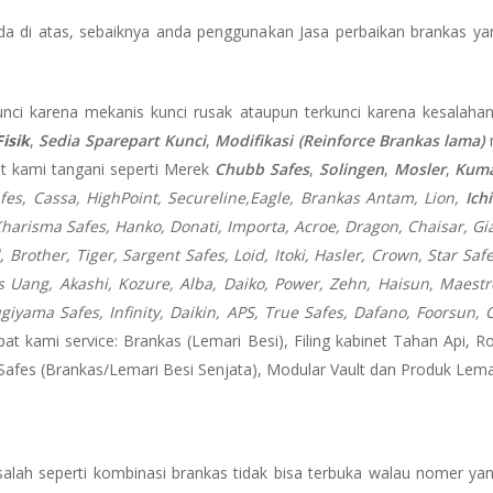
 di atas, sebaiknya anda penggunakan Jasa perbaikan brankas ya
unci karena mekanis kunci rusak ataupun terkunci karena kesalahan 
isik
,
Sedia Sparepart Kunci
,
Modifikasi (Reinforce Brankas lama)
at kami tangani seperti Merek
Chubb Safes
,
Solingen
,
Mosler
,
Kuma
fes, Cassa,
HighPoint, Secureline,
Eagle, Brankas Antam, Lion,
Ich
harisma Safes, Hanko, Donati, Importa, Acroe, Dragon, Chaisar, Giant
 Brother, Tiger, Sargent Safes, Loid, Itoki, Hasler, Crown, Star Saf
Uang, Akashi, Kozure, Alba, Daiko, Power, Zehn, Haisun, Maestro
ugiyama Safes, Infinity, Daikin, APS, True Safes, Dafano, Foorsu
pat kami service: Brankas (Lemari Besi), Filing kabinet Tahan Api, R
 Safes (Brankas/Lemari Besi Senjata), Modular Vault dan Produk Lemar
lah seperti kombinasi brankas tidak bisa terbuka walau nomer yan