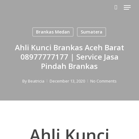
Menu
Skip
to
search
main
content
Brankas Medan
Sumatera
Ahli Kunci Brankas Aceh Barat
08977777177 | Service Jasa
Pindah Brankas
By
Beatricia
December 13, 2020
No Comments
Ahli Kunci