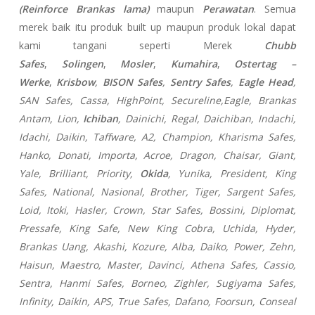
(Reinforce Brankas lama)
maupun
Perawatan
. Semua
merek baik itu produk built up maupun produk lokal dapat
kami tangani seperti Merek
Chubb
Safes
,
Solingen
,
Mosler
,
Kumahira
,
Ostertag –
Werke
,
Krisbow
,
BISON Safes
,
Sentry Safes
,
Eagle Head
,
SAN Safes, Cassa,
HighPoint, Secureline,
Eagle, Brankas
Antam, Lion,
Ichiban
, Dainichi, Regal, Daichiban, Indachi,
Idachi, Daikin, Taffware, A2, Champion, Kharisma Safes,
Hanko, Donati, Importa, Acroe, Dragon, Chaisar, Giant,
Yale, Brilliant, Priority,
Okida
, Yunika, President, King
Safes, National, Nasional, Brother, Tiger, Sargent Safes,
Loid, Itoki, Hasler, Crown, Star Safes, Bossini, Diplomat,
Pressafe, King Safe, New King Cobra, Uchida, Hyder,
Brankas Uang, Akashi, Kozure, Alba, Daiko, Power, Zehn,
Haisun, Maestro, Master, Davinci, Athena Safes, Cassio,
Sentra, Hanmi Safes, Borneo, Zighler, Sugiyama Safes,
Infinity, Daikin, APS, True Safes, Dafano, Foorsun, Conseal