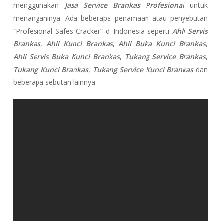
menggunakan
Jasa Service Brankas Profesional
untuk
menanganinya. Ada beberapa penamaan atau penyebutan
“Profesional Safes Cracker” di Indonesia seperti
Ahli Servis
Brankas
,
Ahli Kunci Brankas
,
Ahli Buka Kunci Brankas
,
Ahli Servis Buka Kunci Brankas
,
Tukang Service Brankas
,
Tukang Kunci Brankas
,
Tukang Service Kunci Brankas
dan
beberapa sebutan lainnya.