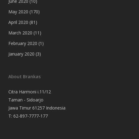
June 2020
(10)
May 2020
(170)
April 2020
(81)
March 2020
(11)
February 2020
(1)
January 2020
(3)
About Brankas
Citra Harmoni i.11/12
Taman - Sidoarjo
Jawa Timur 61257 Indonesia
T:
62-897-7777-177
Event Organizer