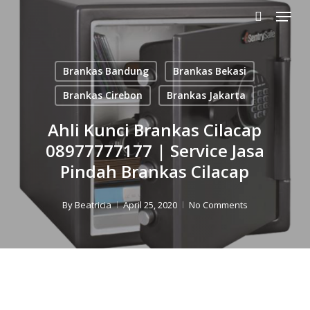
Menu
Skip
to
search
main
content
Brankas Bandung
Brankas Bekasi
Brankas Cirebon
Brankas Jakarta
Ahli Kunci Brankas Cilacap
08977777177 | Service Jasa
Pindah Brankas Cilacap
By
Beatricia
April 25, 2020
No Comments