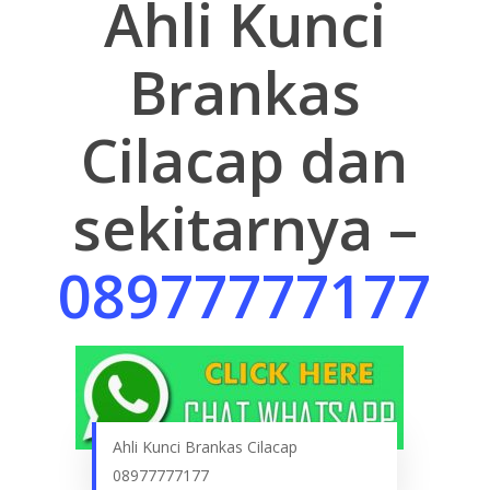
Ahli Kunci
Brankas
Cilacap dan
sekitarnya –
08977777177
Ahli Kunci Brankas Cilacap
08977777177