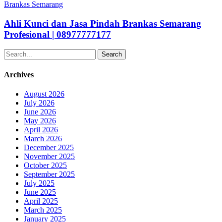
Kunci
Brankas Semarang
dan
Jasa
Ahli Kunci dan Jasa Pindah Brankas Semarang
Pindah
Profesional | 08977777177
Brankas
Semarang
Search
Profesional
|
Archives
08977777177
August 2026
July 2026
June 2026
May 2026
April 2026
March 2026
December 2025
November 2025
October 2025
September 2025
July 2025
June 2025
April 2025
March 2025
January 2025