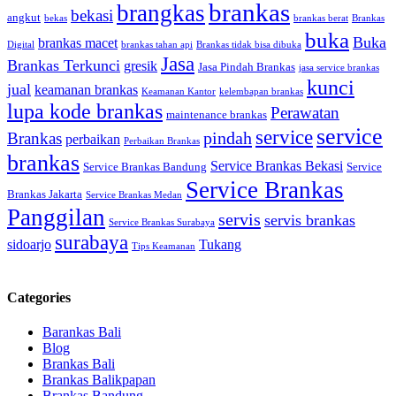
brankas
brangkas
bekasi
angkut
bekas
brankas berat
Brankas
buka
Buka
brankas macet
Digital
brankas tahan api
Brankas tidak bisa dibuka
Jasa
Brankas Terkunci
gresik
Jasa Pindah Brankas
jasa service brankas
kunci
jual
keamanan brankas
Keamanan Kantor
kelembapan brankas
lupa kode brankas
Perawatan
maintenance brankas
service
service
pindah
Brankas
perbaikan
Perbaikan Brankas
brankas
Service Brankas Bekasi
Service Brankas Bandung
Service
Service Brankas
Brankas Jakarta
Service Brankas Medan
Panggilan
servis
servis brankas
Service Brankas Surabaya
surabaya
sidoarjo
Tukang
Tips Keamanan
Categories
Barankas Bali
Blog
Brankas Bali
Brankas Balikpapan
Brankas Bandung