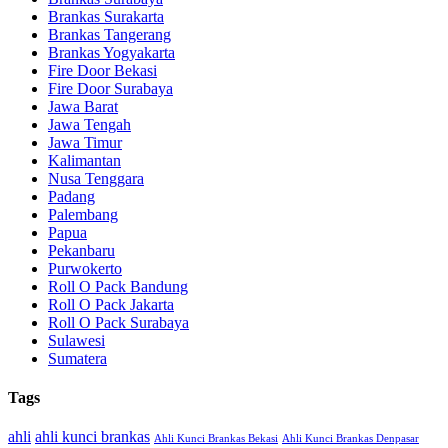
Brankas Surakarta
Brankas Tangerang
Brankas Yogyakarta
Fire Door Bekasi
Fire Door Surabaya
Jawa Barat
Jawa Tengah
Jawa Timur
Kalimantan
Nusa Tenggara
Padang
Palembang
Papua
Pekanbaru
Purwokerto
Roll O Pack Bandung
Roll O Pack Jakarta
Roll O Pack Surabaya
Sulawesi
Sumatera
Tags
ahli
ahli kunci brankas
Ahli Kunci Brankas Bekasi
Ahli Kunci Brankas Denpasar