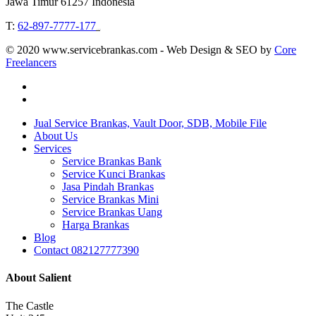
Jawa Timur 61257 Indonesia
T:
62-897-7777-177
Event Organizer
© 2020 www.servicebrankas.com - Web Design & SEO by
Core
Freelancers
twitter
instagram
Close
Jual Service Brankas, Vault Door, SDB, Mobile File
Menu
About Us
Services
Service Brankas Bank
Service Kunci Brankas
Jasa Pindah Brankas
Service Brankas Mini
Service Brankas Uang
Harga Brankas
Blog
Contact 082127777390
About Salient
The Castle