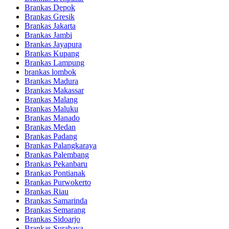
Brankas Depok
Brankas Gresik
Brankas Jakarta
Brankas Jambi
Brankas Jayapura
Brankas Kupang
Brankas Lampung
brankas lombok
Brankas Madura
Brankas Makassar
Brankas Malang
Brankas Maluku
Brankas Manado
Brankas Medan
Brankas Padang
Brankas Palangkaraya
Brankas Palembang
Brankas Pekanbaru
Brankas Pontianak
Brankas Purwokerto
Brankas Riau
Brankas Samarinda
Brankas Semarang
Brankas Sidoarjo
Brankas Surabaya