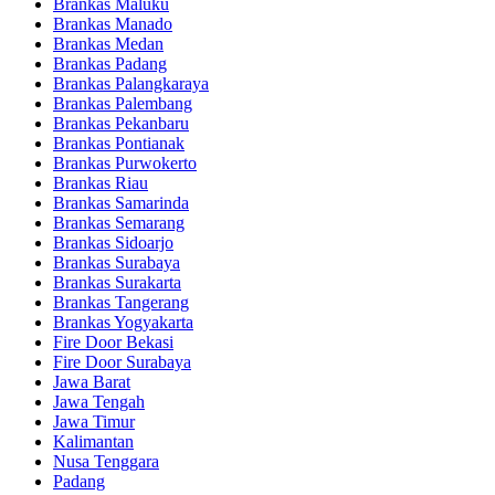
Brankas Maluku
Brankas Manado
Brankas Medan
Brankas Padang
Brankas Palangkaraya
Brankas Palembang
Brankas Pekanbaru
Brankas Pontianak
Brankas Purwokerto
Brankas Riau
Brankas Samarinda
Brankas Semarang
Brankas Sidoarjo
Brankas Surabaya
Brankas Surakarta
Brankas Tangerang
Brankas Yogyakarta
Fire Door Bekasi
Fire Door Surabaya
Jawa Barat
Jawa Tengah
Jawa Timur
Kalimantan
Nusa Tenggara
Padang