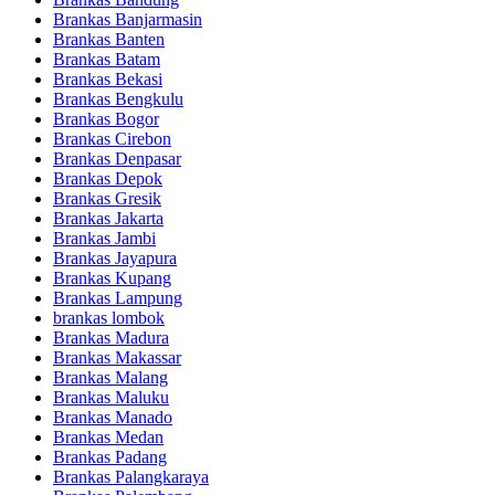
Brankas Banjarmasin
Brankas Banten
Brankas Batam
Brankas Bekasi
Brankas Bengkulu
Brankas Bogor
Brankas Cirebon
Brankas Denpasar
Brankas Depok
Brankas Gresik
Brankas Jakarta
Brankas Jambi
Brankas Jayapura
Brankas Kupang
Brankas Lampung
brankas lombok
Brankas Madura
Brankas Makassar
Brankas Malang
Brankas Maluku
Brankas Manado
Brankas Medan
Brankas Padang
Brankas Palangkaraya