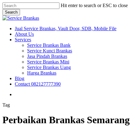
Skip
Hit enter to search or ESC to close
to
Search
main
Close
content
Search
search
Menu
Jual Service Brankas, Vault Door, SDB, Mobile File
About Us
Services
Service Brankas Bank
Service Kunci Brankas
Jasa Pindah Brankas
Service Brankas Mini
Service Brankas Uang
Harga Brankas
Blog
Contact 082127777390
search
Tag
Perbaikan Brankas Semarang
Ahli