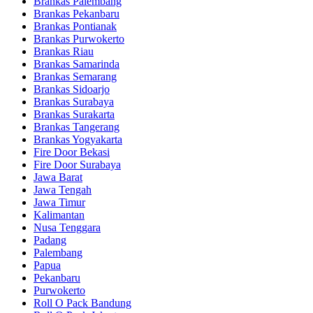
Brankas Palembang
Brankas Pekanbaru
Brankas Pontianak
Brankas Purwokerto
Brankas Riau
Brankas Samarinda
Brankas Semarang
Brankas Sidoarjo
Brankas Surabaya
Brankas Surakarta
Brankas Tangerang
Brankas Yogyakarta
Fire Door Bekasi
Fire Door Surabaya
Jawa Barat
Jawa Tengah
Jawa Timur
Kalimantan
Nusa Tenggara
Padang
Palembang
Papua
Pekanbaru
Purwokerto
Roll O Pack Bandung