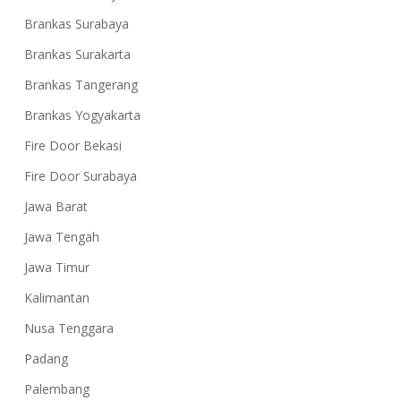
Brankas Surabaya
Bali:
Brankas Surakarta
Service
Brankas Tangerang
&
Brankas Yogyakarta
Pindah
Fire Door Bekasi
Brankas
Fire Door Surabaya
|
Jawa Barat
08977777177
Jawa Tengah
Jawa Timur
Kalimantan
Nusa Tenggara
Padang
Palembang