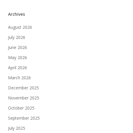
Brankas
Denpasar
Archives
Bali:
August 2026
Service
&
July 2026
Pindah
June 2026
Brankas
May 2026
|
April 2026
08977777177
March 2026
December 2025
November 2025
October 2025
September 2025
July 2025