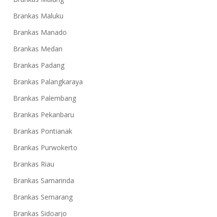
Brankas Maluku
Brankas Manado
Brankas Medan
Brankas Padang
Brankas Palangkaraya
Brankas Palembang
Brankas Pekanbaru
Brankas
Brankas Pontianak
Bali
Brankas Purwokerto
Jasa
Brankas Riau
Ahli
Brankas Samarinda
Kunci
Brankas Semarang
Brankas
Brankas Sidoarjo
Denpasar