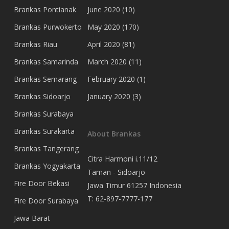
Brankas Pontianak
June 2020
(10)
Brankas Purwokerto
May 2020
(170)
Brankas Riau
April 2020
(81)
Brankas Samarinda
March 2020
(11)
Brankas Semarang
February 2020
(1)
Brankas Sidoarjo
January 2020
(3)
Brankas Surabaya
Brankas Surakarta
About Brankas
Brankas Tangerang
Citra Harmoni i.11/12
Brankas Yogyakarta
Taman - Sidoarjo
Fire Door Bekasi
Jawa Timur 61257 Indonesia
T:
62-897-7777-177
Fire Door Surabaya
Event Organizer
Jawa Barat