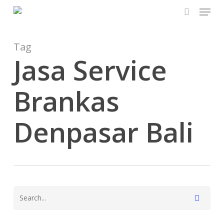
Menu
Skip
to
search
main
content
Tag
Jasa Service
Brankas
Denpasar Bali
Jasa
Ahli
Kunci