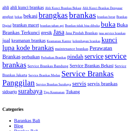
ahli
ahli kunci brankas
Ahli Kunci Brankas Bekasi
Ahli Kunci Brankas Denpasar
brankas
brangkas
bekasi
angkut
bekas
brankas berat
Brankas
buka
Buka
brankas macet
Digital
brankas tahan api
Brankas tidak bisa dibuka
Jasa
Brankas Terkunci
gresik
Jasa Pindah Brankas
jasa service brankas
kunci
jual
keamanan brankas
Keamanan Kantor
kelembapan brankas
lupa kode brankas
Perawatan
maintenance brankas
service
service
pindah
Brankas
perbaikan
Perbaikan Brankas
brankas
Service Brankas Bekasi
Service Brankas Bandung
Service
Service Brankas
Brankas Jakarta
Service Brankas Medan
Panggilan
servis
servis brankas
Service Brankas Surabaya
surabaya
sidoarjo
Tukang
Tips Keamanan
Categories
Barankas Bali
Blog