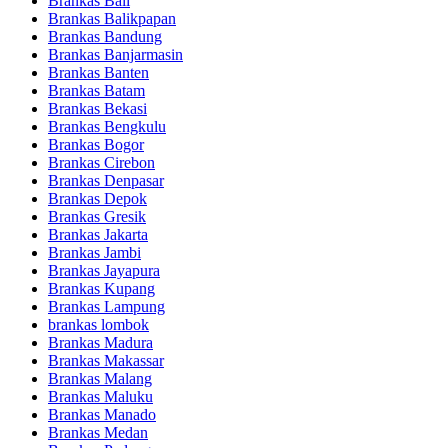
Brankas Bali
Brankas Balikpapan
Brankas Bandung
Brankas Banjarmasin
Brankas Banten
Brankas Batam
Brankas Bekasi
Brankas Bengkulu
Brankas Bogor
Brankas Cirebon
Brankas Denpasar
Brankas Depok
Brankas Gresik
Brankas Jakarta
Brankas Jambi
Brankas Jayapura
Brankas Kupang
Brankas Lampung
brankas lombok
Brankas Madura
Brankas Makassar
Brankas Malang
Brankas Maluku
Brankas Manado
Brankas Medan