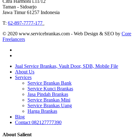
Citra Harmoni i.11/12
Taman - Sidoarjo
Jawa Timur 61257 Indonesia
T:
62-897-7777-177
Event Organizer
© 2020 www.servicebrankas.com - Web Design & SEO by
Core
Freelancers
twitter
instagram
Close
Jual Service Brankas, Vault Door, SDB, Mobile File
Menu
About Us
Services
Service Brankas Bank
Service Kunci Brankas
Jasa Pindah Brankas
Service Brankas Mini
Service Brankas Uang
Harga Brankas
Blog
Contact 082127777390
About Salient