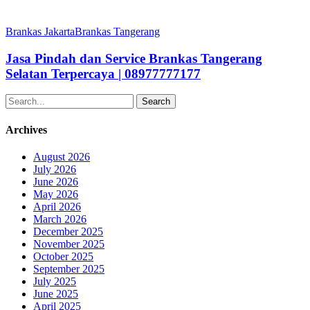
Jasa
Pindah
Brankas Jakarta
Brankas Tangerang
dan
Service
Jasa Pindah dan Service Brankas Tangerang
Brankas
Selatan Terpercaya | 08977777177
Tangerang
Selatan
Search
Terpercaya
|
Archives
08977777177
August 2026
July 2026
June 2026
May 2026
April 2026
March 2026
December 2025
November 2025
October 2025
September 2025
July 2025
June 2025
April 2025