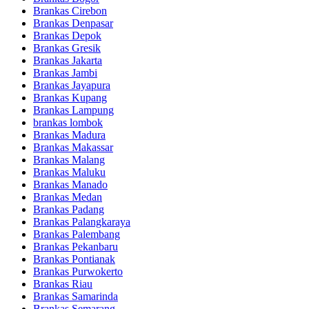
Brankas Cirebon
Brankas Denpasar
Brankas Depok
Brankas Gresik
Brankas Jakarta
Brankas Jambi
Brankas Jayapura
Brankas Kupang
Brankas Lampung
brankas lombok
Brankas Madura
Brankas Makassar
Brankas Malang
Brankas Maluku
Brankas Manado
Brankas Medan
Brankas Padang
Brankas Palangkaraya
Brankas Palembang
Brankas Pekanbaru
Brankas Pontianak
Brankas Purwokerto
Brankas Riau
Brankas Samarinda
Brankas Semarang