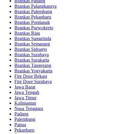
Brankas Padang
Brankas Palangkaraya
Brankas Palembang
Brankas Pekanbaru
Brankas Pontianak
Brankas Purwokerto
Brankas Riau
Brankas Samarinda
Brankas Semarang
Brankas Sidoarjo
Brankas Surabaya
Brankas Surakarta
Brankas Tangerang
Brankas Yogyakarta
Fire Door Bekasi
Fire Door Surabaya
Jawa Barat
Jawa Tengah
Jawa Timur
Kalimantan
Nusa Tenggara
Padang
Palembang
Papua
Pekanbaru