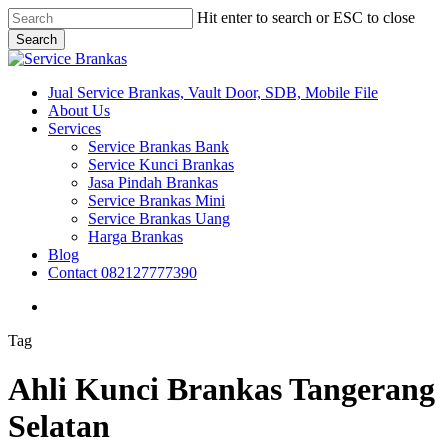
Skip
Hit enter to search or ESC to close
to
Search
main
Close
content
Search
search
Menu
Jual Service Brankas, Vault Door, SDB, Mobile File
About Us
Services
Service Brankas Bank
Service Kunci Brankas
Jasa Pindah Brankas
Service Brankas Mini
Service Brankas Uang
Harga Brankas
Blog
Contact 082127777390
search
Tag
Ahli Kunci Brankas Tangerang
Selatan