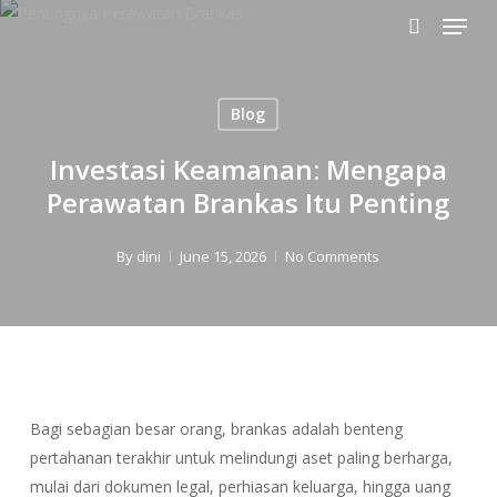
Menu
Skip
to
search
main
content
Blog
Investasi Keamanan: Mengapa
Perawatan Brankas Itu Penting
By
dini
June 15, 2026
No Comments
Bagi sebagian besar orang, brankas adalah benteng
pertahanan terakhir untuk melindungi aset paling berharga,
mulai dari dokumen legal, perhiasan keluarga, hingga uang