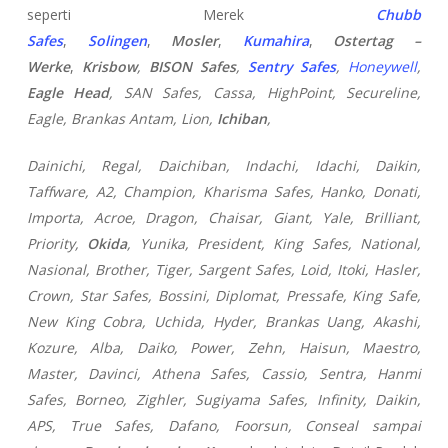
seperti Merek
Chubb
Safes
,
Solingen
,
Mosler
,
Kumahira
,
Ostertag –
Werke
,
Krisbow
,
BISON Safes
,
Sentry Safes
,
Honeywell
,
Eagle Head
, SAN Safes, Cassa,
HighPoint, Secureline,
Eagle, Brankas Antam, Lion,
Ichiban
,
Dainichi, Regal, Daichiban, Indachi, Idachi, Daikin,
Taffware, A2, Champion, Kharisma Safes, Hanko, Donati,
Importa, Acroe, Dragon, Chaisar, Giant, Yale, Brilliant,
Priority,
Okida
, Yunika, President, King Safes, National,
Nasional, Brother, Tiger, Sargent Safes, Loid, Itoki, Hasler,
Crown, Star Safes, Bossini, Diplomat, Pressafe, King Safe,
New King Cobra, Uchida, Hyder, Brankas Uang, Akashi,
Kozure, Alba, Daiko, Power, Zehn, Haisun, Maestro,
Master, Davinci, Athena Safes, Cassio, Sentra, Hanmi
Safes, Borneo, Zighler, Sugiyama Safes, Infinity, Daikin,
APS, True Safes, Dafano, Foorsun, Conseal sampai