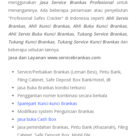
menggunakan
Jasa Service Brankas Profesional
untuk
menanganinya. Ada beberapa penamaan atau penyebutan
“Profesional Safes Cracker” di Indonesia seperti
Ahli Servis
Brankas
,
Ahli Kunci Brankas
,
Ahli Buka Kunci Brankas
,
Ahli Servis Buka Kunci Brankas
,
Tukang Service Brankas
,
Tukang Kunci Brankas
,
Tukang Service Kunci Brankas
dan
beberapa sebutan lainnya.
Jasa dan Layanan www.servicebrankas.com:
Service/Perbaikan Brankas (Lemari Besi), Pintu Bank,
Filing Cabinet, Safe Deposit Box Bank/Hotel, dll
Jasa Buka Brankas kondisi terkunci
Penggantian nomer kombinasi secara berkala
Sparepart Kunci-kunci Brankas
Modifikasi system Penguncian Brankas
Jasa buka Cash Box
Jasa pemindahan Brankas, Pintu Bank (Khazanah), Filing
Cabinet, Safe Deposit Box, Mobil File