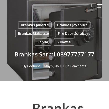
Menu
Skip
to
search
main
content
Brankas Jakarta
Brankas Jayapura
Brankas Makassar
Fire Door Surabaya
Papua
Sulawesi
Brankas Sarmi 08977777177
By
Beatricia
May 5, 2021
No Comments
Brankas