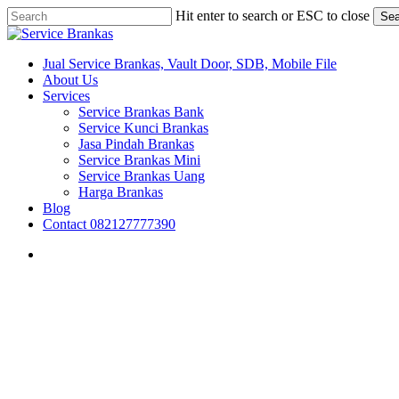
Skip
Hit enter to search or ESC to close
Sea
to
Close
main
Search
content
search
Menu
Jual Service Brankas, Vault Door, SDB, Mobile File
About Us
Services
Service Brankas Bank
Service Kunci Brankas
Jasa Pindah Brankas
Service Brankas Mini
Service Brankas Uang
Harga Brankas
Blog
Contact 082127777390
search