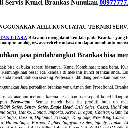
li Servis Kunci Brankas Nunukan
08977777
NGGUNAKAN AHLI KUNCI ATAU TEKNISI SERVI
TAN UTARA
B
ila anda mengalami kendala pada Brankas yang b
al maupun analog www.servicebrankas.com dapat membantu menye
uhkan jasa pindah/angkut Brankas bisa m
ak bisa di buka seperti biasanya, Kunci Kombinasi terasa berat, Kun
 Kemungkinan besar ada kendala di mekanis kunci brankas anda. Lain
nya anda membutuhkan seorang Profesional dibidang perbaikan brankas.
nggunakan Jasa perbaikan brankas yang Aman dan Prosefional. Brankas 
 rusak ataupun terkunci karena kesalahan user seperti kunci hilang a
pun
Perawatan
. Semua merek baik itu produk built up mau
ISON Safes
,
Sentry Safes
,
Eagle Head
, SAN Safes, Cassa,
HighPoint
a Safes, Hanko, Donati, Importa, Acroe, Dragon, Chaisar, Giant, Yale
n, Star Safes, Bossini, Diplomat, Pressafe, King Safe, New King Cobr
tra, Hanmi Safes, Borneo, Zighler, Sugiyama Safes, Infinity, Daikin
: Brankas (Lemari Besi), Filing kabinet Tahan Api, Roll Opact (Mobile