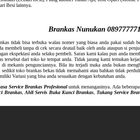
ri Besi lainnya.
Brankas Nunukan 089777771
nkas tidak bisa terbuka walau nomer yang biasa anda pakai sudah b
a membeli tanpa di cek secara deatail baik oleh anda ataupun si penju
ngan ekspektasi anda selaku pembeli. Saran kami kalau pun anda memb
ersebut dari toko ke tempat anda. Tidak jarang kami temukan kejadi
 di mekanis pengunciannya. Bila itu terjadi maka anda bukan meng
sedikit toko brankas bekas tidak memahami atau bahkan tidak perduli a
iki Variasi yang bisa anda sesuaikan dengan kebutuhan anda.
Jasa Service Brankas Profesional
untuk menanganinya. Ada beberapa 
ci Brankas
,
Ahli Servis Buka Kunci Brankas
,
Tukang Service Bra