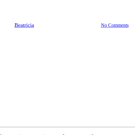
8977777177 | Service Jasa Pind
By
Beatricia
December 16, 2020
July 11th, 2024
No Comments