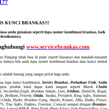
177
S KUNCI BRANKAS!!!
iasa anda gunakan seperti lupa nomer kombinasi brankas, baik
lesaikannya.
enghubungi
www.servicebrankas.com
ci Panjang tidak bisa di putar seperti biasanya dan masalah-masalah
 halnya bila anda lupa nomer kombinasi brankas atau kunci sentral
adalah barang yang sangat privat bagi anda.
tau lupa kunci kombinasi),
Servics Brankas, Perbaikan Fisik
,
Sedia
pun produk lokal dapat kami tangani seperti Merek
Chubb
, Secureline,
Eagle, Brankas Antam, Lion,
Ichiban
, Dainichi, Regal,
, Brilliant, Priority,
Okida
, Yunika, President, King Safes, National,
a, Uchida, Hyder, Brankas Uang, Akashi, Kozure, Alba, Daiko, Power,
, APS, True Safes, Dafano, Foorsun, Conseal sampai dengan
Brankas-
 File), Lemari BPKB, Pintu Bank (Pintu Kluis), Safe Deposit Box, Gun