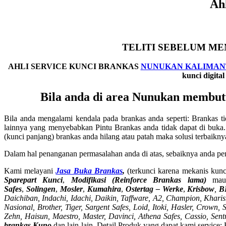
Ah
TELITI SEBELUM ME
AHLI SERVICE KUNCI BRANKAS
NUNUKAN KALIMAN
kunci digit
Bila anda di area Nunukan membut
Bila anda mengalami kendala pada brankas anda seperti: Brankas tid
lainnya yang menyebabkan Pintu Brankas anda tidak dapat di buka.
(kunci panjang) brankas anda hilang atau patah maka solusi terbaik
Dalam hal penanganan permasalahan anda di atas, sebaiknya anda pe
Kami melayani
Jasa Buka Brankas
,
(terkunci karena mekanis kunci
Sparepart Kunci
,
Modifikasi (Reinforce Brankas lama)
mau
Safes
,
Solingen
,
Mosler
,
Kumahira
,
Ostertag – Werke
,
Krisbow
,
B
Daichiban, Indachi, Idachi, Daikin, Taffware, A2, Champion, Kharism
Nasional, Brother, Tiger, Sargent Safes, Loid, Itoki, Hasler, Crow
Zehn, Haisun, Maestro, Master, Davinci, Athena Safes, Cassio, Sen
brankas Kuno
dan lain-lain. Detail Produk yang dapat kami service