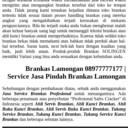
mengirim atau mengangkut brankas tersebut dari toko ke tempat
anda. Tidak jarang kami temukan kejadian dimana toko brankas
tertentu tidak sesuai dalam proses handling brankas yang mereka
angkut yang mengakibatkan terjadi kerusakan di mekanis
pengunciannya. Bila itu terjadi maka anda bukan menghemat malah
akan keluar banyak uang lagi untuk memanggil teknisi brankas atau
ahli kunci brankas untuk memperbaikinya. Karena tidak sedikit toko
brankas bekas tidak memahami atau bahkan tidak perduli akan hal-
hal tersebut. Saran kami, next beli-lah baru dengan kualitas yang
baik, jauh lebih aman. Produk-produk Brankas SOLINGEN
memiliki Variasi yang bisa anda sesuaikan dengan kebutuhan anda.
Brankas Lamongan 08977777177 |
Service Jasa Pindah Brankas Lamongan
Sehubungan dengan pembahasan diatas, sebaik anda menggunakan
Jasa Service Brankas Profesional
untuk menanganinya. Ada
beberapa penamaan atau penyebutan “Profesional Safes Cracker” di
Indonesia seperti
Ahli Servis Brankas
,
Ahli Kunci Brankas
,
Ahli
Buka Kunci Brankas
,
Ahli Servis Buka Kunci Brankas
,
Tukang
Service Brankas
,
Tukang Kunci Brankas
,
Tukang Service Kunci
Brankas
dan beberapa sebutan lainnya.