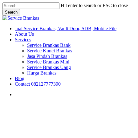
Skip
Hit enter to search or ESC to close
to
Search
main
Close
content
Search
search
Menu
Jual Service Brankas, Vault Door, SDB, Mobile File
About Us
Services
Service Brankas Bank
Service Kunci Brankas
Jasa Pindah Brankas
Service Brankas Mini
Service Brankas Uang
Harga Brankas
Blog
Contact 082127777390
search
Brankas Surabaya
Jawa Timur