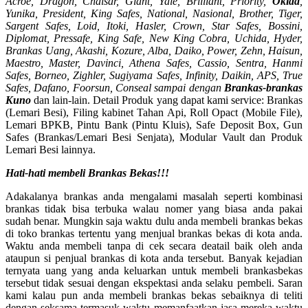
Acroe, Dragon, Chaisar, Giant, Yale, Brilliant, Priority,
Okida
,
Yunika, President, King Safes, National, Nasional, Brother, Tiger,
Sargent Safes, Loid, Itoki, Hasler, Crown, Star Safes, Bossini,
Diplomat, Pressafe, King Safe, New King Cobra, Uchida, Hyder,
Brankas Uang, Akashi, Kozure, Alba, Daiko, Power, Zehn, Haisun,
Maestro, Master, Davinci, Athena Safes, Cassio, Sentra, Hanmi
Safes, Borneo, Zighler, Sugiyama Safes, Infinity, Daikin, APS, True
Safes, Dafano, Foorsun, Conseal sampai dengan
Brankas-brankas
Kuno
dan lain-lain. Detail Produk yang dapat kami service: Brankas
(Lemari Besi), Filing kabinet Tahan Api, Roll Opact (Mobile File),
Lemari BPKB, Pintu Bank (Pintu Kluis), Safe Deposit Box, Gun
Safes (Brankas/Lemari Besi Senjata), Modular Vault dan Produk
Lemari Besi lainnya.
Hati-hati membeli Brankas Bekas!!!
Adakalanya brankas anda mengalami masalah seperti kombinasi
brankas tidak bisa terbuka walau nomer yang biasa anda pakai
sudah benar. Mungkin saja waktu dulu anda membeli brankas bekas
di toko brankas tertentu yang menjual brankas bekas di kota anda.
Waktu anda membeli tanpa di cek secara deatail baik oleh anda
ataupun si penjual brankas di kota anda tersebut. Banyak kejadian
ternyata uang yang anda keluarkan untuk membeli brankasbekas
tersebut tidak sesuai dengan ekspektasi anda selaku pembeli. Saran
kami kalau pun anda membeli brankas bekas sebaiknya di teliti
dengan seksama termasuk waktu memanfaatkan jasa mereka waktu