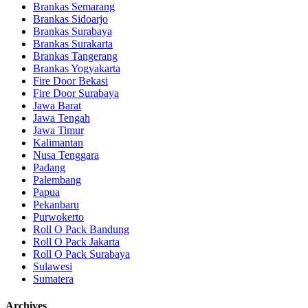
Brankas Semarang
Brankas Sidoarjo
Brankas Surabaya
Brankas Surakarta
Brankas Tangerang
Brankas Yogyakarta
Fire Door Bekasi
Fire Door Surabaya
Jawa Barat
Jawa Tengah
Jawa Timur
Kalimantan
Nusa Tenggara
Padang
Palembang
Papua
Pekanbaru
Purwokerto
Roll O Pack Bandung
Roll O Pack Jakarta
Roll O Pack Surabaya
Sulawesi
Sumatera
Archives