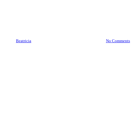
Brankas Lamongan
08977777177 | Service Jasa
Pindah Brankas Lamongan
By
Beatricia
January 3, 2021
October 23rd, 2025
No Comments