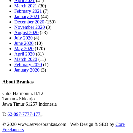
April 2021
(41)
March 2021
(30)
February 2021
(7)
January 2021
(44)
December 2020
(159)
November 2020
(3)
August 2020
(23)
July 2020
(4)
June 2020
(10)
May 2020
(170)
April 2020
(81)
March 2020
(11)
February 2020
(1)
January 2020
(3)
About Brankas
Citra Harmoni i.11/12
Taman - Sidoarjo
Jawa Timur 61257 Indonesia
T:
62-897-7777-177
Event Organizer
© 2020 www.servicebrankas.com - Web Design & SEO by
Core
Freelancers