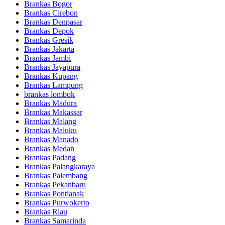
Brankas Bogor
Brankas Cirebon
Brankas Denpasar
Brankas Depok
Brankas Gresik
Brankas Jakarta
Brankas Jambi
Brankas Jayapura
Brankas Kupang
Brankas Lampung
brankas lombok
Brankas Madura
Brankas Makassar
Brankas Malang
Brankas Maluku
Brankas Manado
Brankas Medan
Brankas Padang
Brankas Palangkaraya
Brankas Palembang
Brankas Pekanbaru
Brankas Pontianak
Brankas Purwokerto
Brankas Riau
Brankas Samarinda