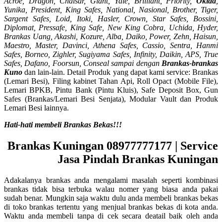
Acroe, Dragon, Chaisar, Giant, Yale, Brilliant, Priority,
Okida
,
Yunika, President, King Safes, National, Nasional, Brother, Tiger,
Sargent Safes, Loid, Itoki, Hasler, Crown, Star Safes, Bossini,
Diplomat, Pressafe, King Safe, New King Cobra, Uchida, Hyder,
Brankas Uang, Akashi, Kozure, Alba, Daiko, Power, Zehn, Haisun,
Maestro, Master, Davinci, Athena Safes, Cassio, Sentra, Hanmi
Safes, Borneo, Zighler, Sugiyama Safes, Infinity, Daikin, APS, True
Safes, Dafano, Foorsun, Conseal sampai dengan
Brankas-brankas
Kuno
dan lain-lain. Detail Produk yang dapat kami service: Brankas
(Lemari Besi), Filing kabinet Tahan Api, Roll Opact (Mobile File),
Lemari BPKB, Pintu Bank (Pintu Kluis), Safe Deposit Box, Gun
Safes (Brankas/Lemari Besi Senjata), Modular Vault dan Produk
Lemari Besi lainnya.
Hati-hati membeli Brankas Bekas!!!
Brankas Kuningan 08977777177 | Service
Jasa Pindah Brankas Kuningan
Adakalanya brankas anda mengalami masalah seperti kombinasi
brankas tidak bisa terbuka walau nomer yang biasa anda pakai
sudah benar. Mungkin saja waktu dulu anda membeli brankas bekas
di toko brankas tertentu yang menjual brankas bekas di kota anda.
Waktu anda membeli tanpa di cek secara deatail baik oleh anda