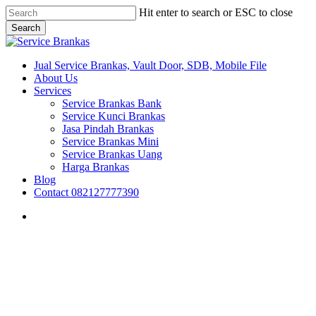
Skip
Hit enter to search or ESC to close
to
Search
main
Close
content
Search
search
Menu
Jual Service Brankas, Vault Door, SDB, Mobile File
About Us
Services
Service Brankas Bank
Service Kunci Brankas
Jasa Pindah Brankas
Service Brankas Mini
Service Brankas Uang
Harga Brankas
Blog
Contact 082127777390
search
Brankas Jakarta
Jawa Tengah