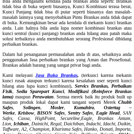
Bila anda mengalami kendala pada brankas anda seperti: Brankas
tidak bisa di buka seperti biasanya, Kunci Kombinasi terasa berat,
Kunci Panjang tidak bisa di putar seperti biasanya dan masalah-
masalah lainnya yang menyebabkan Pintu Brankas anda tidak dapat
di buka. Kemungkinan besar ada kendala di mekanis kunci brankas
anda. Lain halnya bila anda lupa nomer kombinasi brankas atau
kunci sentral (kunci panjang) brankas anda hilang atau patah maka
solusi terbaiknya anda membutuhkan seorang Profesional dibidang
perbaikan brankas.
Dalam hal penanganan permasalahan anda di atas, sebaiknya anda
penggunakan Jasa perbaikan brankas yang Aman dan Prosefional.
Brankas adalah barang yang sangat privat bagi anda.
Kami melayani
Jasa Buka Brankas
,
(terkunci karena mekanis
kunci rusak ataupun terkunci karena kesalahan user seperti kunci
hilang atau lupa kunci kombinasi),
Servics Brankas, Perbaikan
Fisik
,
Sedia Sparepart Kunci
,
Modifikasi (Reinforce Brankas
lama)
maupun
Perawatan
. Semua merek baik itu produk built up
maupun produk lokal dapat kami tangani seperti Merek
Chubb
Safes
,
Solingen
,
Mosler
,
Kumahira
,
Ostertag –
Werke
,
Krisbow
,
BISON Safes
,
Sentry Safes
,
Eagle Head
, SAN
Safes, Cassa,
HighPoint, Secureline,
Eagle, Brankas Antam,
Lion,
Ichiban
, Dainichi, Regal, Daichiban, Indachi, Idachi, Daikin,
Taffware, A2, Champion, Kharisma Safes, Hanko, Donati, Importa,