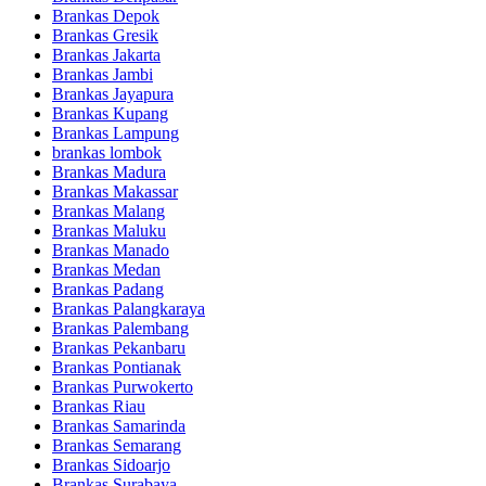
Brankas Depok
Brankas Gresik
Brankas Jakarta
Brankas Jambi
Brankas Jayapura
Brankas Kupang
Brankas Lampung
brankas lombok
Brankas Madura
Brankas Makassar
Brankas Malang
Brankas Maluku
Brankas Manado
Brankas Medan
Brankas Padang
Brankas Palangkaraya
Brankas Palembang
Brankas Pekanbaru
Brankas Pontianak
Brankas Purwokerto
Brankas Riau
Brankas Samarinda
Brankas Semarang
Brankas Sidoarjo
Brankas Surabaya