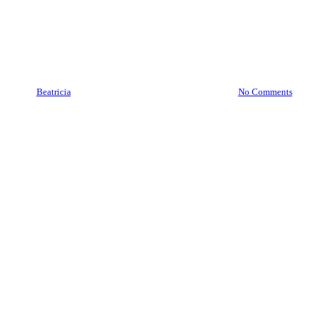
Brankas Kuningan
08977777177 | Service Jasa
Pindah Brankas Kuningan
By
Beatricia
December 15, 2020
July 15th, 2024
No Comments