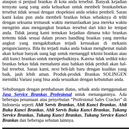
ataupun si penjual brankas di kota anda tersebut. Banyak kejadian
ternyata uang yang anda keluarkan untuk membeli brankasbekas
tersebut tidak sesuai dengan ekspektasi anda selaku pembeli. Saran
kami kalau pun anda membeli brankas bekas sebaiknya di teliti
dengan seksama termasuk waktu memanfaatkan jasa mereka waktu
mengirim atau mengangkut brankas tersebut dari toko ke tempat
anda. Tidak jarang kami temukan kejadian dimana toko brankas
tertentu tidak sesuai dalam proses handling brankas yang mereka
angkut yang mengakibatkan terjadi kerusakan di mekanis
pengunciannya. Bila itu terjadi maka anda bukan menghemat malah
akan keluar banyak uang lagi untuk memanggil teknisi brankas atau
ahli kunci brankas untuk memperbaikinya. Karena tidak sedikit toko
brankas bekas tidak memahami atau bahkan tidak perduli akan hal-
hal tersebut. Saran kami, next beli-lah baru dengan kualitas yang
baik, jauh lebih aman. Produk-produk Brankas SOLINGEN
memiliki Variasi yang bisa anda sesuaikan dengan kebutuhan anda.
Sehubungan dengan pembahasan diatas, sebaik anda menggunakan
Jasa Service Brankas Profesional
untuk menanganinya. Ada
beberapa penamaan atau penyebutan “Profesional Safes Cracker” di
Indonesia seperti
Ahli Servis Brankas
,
Ahli Kunci Brankas
,
Ahli
Buka Kunci Brankas
,
Ahli Servis Buka Kunci Brankas
,
Tukang
Service Brankas
,
Tukang Kunci Brankas
,
Tukang Service Kunci
Brankas
dan beberapa sebutan lainnya.