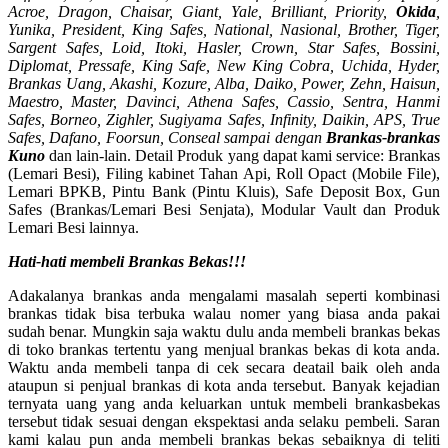
Acroe, Dragon, Chaisar, Giant, Yale, Brilliant, Priority,
Okida
,
Yunika, President, King Safes, National, Nasional, Brother, Tiger,
Sargent Safes, Loid, Itoki, Hasler, Crown, Star Safes, Bossini,
Diplomat, Pressafe, King Safe, New King Cobra, Uchida, Hyder,
Brankas Uang, Akashi, Kozure, Alba, Daiko, Power, Zehn, Haisun,
Maestro, Master, Davinci, Athena Safes, Cassio, Sentra, Hanmi
Safes, Borneo, Zighler, Sugiyama Safes, Infinity, Daikin, APS, True
Safes, Dafano, Foorsun, Conseal sampai dengan
Brankas-brankas
Kuno
dan lain-lain. Detail Produk yang dapat kami service: Brankas
(Lemari Besi), Filing kabinet Tahan Api, Roll Opact (Mobile File),
Lemari BPKB, Pintu Bank (Pintu Kluis), Safe Deposit Box, Gun
Safes (Brankas/Lemari Besi Senjata), Modular Vault dan Produk
Lemari Besi lainnya.
Hati-hati membeli Brankas Bekas!!!
Adakalanya brankas anda mengalami masalah seperti kombinasi
brankas tidak bisa terbuka walau nomer yang biasa anda pakai
sudah benar. Mungkin saja waktu dulu anda membeli brankas bekas
di toko brankas tertentu yang menjual brankas bekas di kota anda.
Waktu anda membeli tanpa di cek secara deatail baik oleh anda
ataupun si penjual brankas di kota anda tersebut. Banyak kejadian
ternyata uang yang anda keluarkan untuk membeli brankasbekas
tersebut tidak sesuai dengan ekspektasi anda selaku pembeli. Saran
kami kalau pun anda membeli brankas bekas sebaiknya di teliti