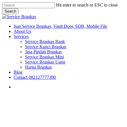
Skip
Hit enter to search or ESC to close
to
Search
main
Close
content
Search
search
Menu
Jual Service Brankas, Vault Door, SDB, Mobile File
About Us
Services
Service Brankas Bank
Service Kunci Brankas
Jasa Pindah Brankas
Service Brankas Mini
Service Brankas Uang
Harga Brankas
Blog
Contact 082127777390
search
Brankas Makassar
Brankas Surabaya
Jawa Timur
Sulawesi