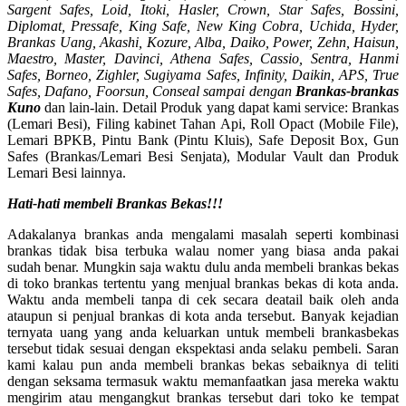
Sargent Safes, Loid, Itoki, Hasler, Crown, Star Safes, Bossini,
Diplomat, Pressafe, King Safe, New King Cobra, Uchida, Hyder,
Brankas Uang, Akashi, Kozure, Alba, Daiko, Power, Zehn, Haisun,
Maestro, Master, Davinci, Athena Safes, Cassio, Sentra, Hanmi
Safes, Borneo, Zighler, Sugiyama Safes, Infinity, Daikin, APS, True
Safes, Dafano, Foorsun, Conseal sampai dengan
Brankas-brankas
Kuno
dan lain-lain. Detail Produk yang dapat kami service: Brankas
(Lemari Besi), Filing kabinet Tahan Api, Roll Opact (Mobile File),
Lemari BPKB, Pintu Bank (Pintu Kluis), Safe Deposit Box, Gun
Safes (Brankas/Lemari Besi Senjata), Modular Vault dan Produk
Lemari Besi lainnya.
Hati-hati membeli Brankas Bekas!!!
Adakalanya brankas anda mengalami masalah seperti kombinasi
brankas tidak bisa terbuka walau nomer yang biasa anda pakai
sudah benar. Mungkin saja waktu dulu anda membeli brankas bekas
di toko brankas tertentu yang menjual brankas bekas di kota anda.
Waktu anda membeli tanpa di cek secara deatail baik oleh anda
ataupun si penjual brankas di kota anda tersebut. Banyak kejadian
ternyata uang yang anda keluarkan untuk membeli brankasbekas
tersebut tidak sesuai dengan ekspektasi anda selaku pembeli. Saran
kami kalau pun anda membeli brankas bekas sebaiknya di teliti
dengan seksama termasuk waktu memanfaatkan jasa mereka waktu
mengirim atau mengangkut brankas tersebut dari toko ke tempat