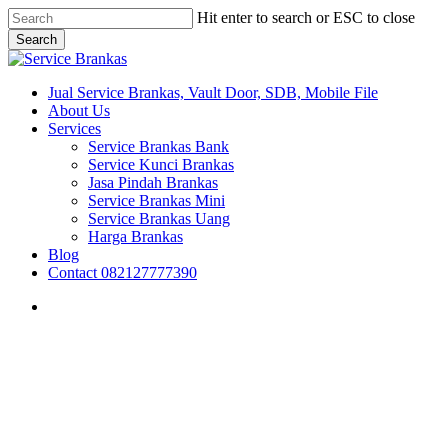
Skip
Hit enter to search or ESC to close
to
Search
main
Close
content
Search
search
Menu
Jual Service Brankas, Vault Door, SDB, Mobile File
About Us
Services
Service Brankas Bank
Service Kunci Brankas
Jasa Pindah Brankas
Service Brankas Mini
Service Brankas Uang
Harga Brankas
Blog
Contact 082127777390
search
Brankas Denpasar
Brankas Kupang
brankas lombok
Brankas Surabaya
Nusa Tenggara