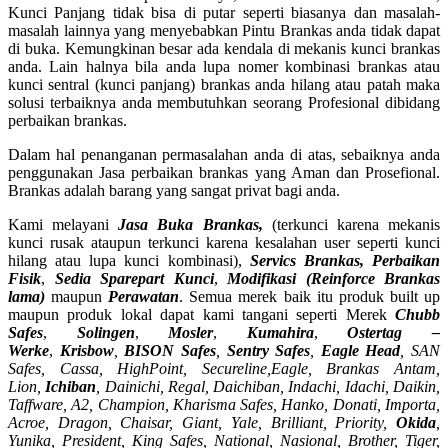
Kunci Panjang tidak bisa di putar seperti biasanya dan masalah-
masalah lainnya yang menyebabkan Pintu Brankas anda tidak dapat
di buka. Kemungkinan besar ada kendala di mekanis kunci brankas
anda. Lain halnya bila anda lupa nomer kombinasi brankas atau
kunci sentral (kunci panjang) brankas anda hilang atau patah maka
solusi terbaiknya anda membutuhkan seorang Profesional dibidang
perbaikan brankas.
Dalam hal penanganan permasalahan anda di atas, sebaiknya anda
penggunakan Jasa perbaikan brankas yang Aman dan Prosefional.
Brankas adalah barang yang sangat privat bagi anda.
Kami melayani
Jasa Buka Brankas,
(terkunci karena mekanis
kunci rusak ataupun terkunci karena kesalahan user seperti kunci
hilang atau lupa kunci kombinasi),
Servics Brankas, Perbaikan
Fisik
,
Sedia Sparepart Kunci
,
Modifikasi (Reinforce Brankas
lama)
maupun
Perawatan
. Semua merek baik itu produk built up
maupun produk lokal dapat kami tangani seperti Merek
Chubb
Safes
,
Solingen
,
Mosler
,
Kumahira
,
Ostertag –
Werke
,
Krisbow
,
BISON Safes
,
Sentry Safes
,
Eagle Head
, SAN
Safes, Cassa,
HighPoint, Secureline,
Eagle, Brankas Antam,
Lion,
Ichiban
, Dainichi, Regal, Daichiban, Indachi, Idachi, Daikin,
Taffware, A2, Champion, Kharisma Safes, Hanko, Donati, Importa,
Acroe, Dragon, Chaisar, Giant, Yale, Brilliant, Priority,
Okida
,
Yunika, President, King Safes, National, Nasional, Brother, Tiger,