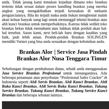
anda. Tidak jarang kami temukan kejadian dimana toko brankas
tertentu tidak sesuai dalam proses handling brankas yang mereka
angkut yang mengakibatkan terjadi kerusakan di mekanis
pengunciannya. Bila itu terjadi maka anda bukan menghemat malah
akan keluar banyak uang lagi untuk memanggil teknisi brankas atau
ahli kunci brankas untuk memperbaikinya. Karena tidak sedikit toko
brankas bekas tidak memahami atau bahkan tidak perduli akan hal-
hal tersebut. Saran kami, next beli-lah baru dengan kualitas yang
baik, jauh lebih aman. Produk-produk Brankas SOLINGEN
memiliki Variasi yang bisa anda sesuaikan dengan kebutuhan anda.
Brankas Alor | Service Jasa Pindah
Brankas Alor Nusa Tenggara Timur
Sehubungan dengan pembahasan diatas, sebaik anda menggunakan
Jasa Service Brankas Profesional
untuk menanganinya. Ada
beberapa penamaan atau penyebutan “Profesional Safes Cracker” di
Indonesia seperti
Ahli Servis Brankas
,
Ahli Kunci Brankas
,
Ahli
Buka Kunci Brankas
,
Ahli Servis Buka Kunci Brankas
,
Tukang
Service Brankas
,
Tukang Kunci Brankas
,
Tukang Service Kunci
Brankas
dan beberapa sebutan lainnya.