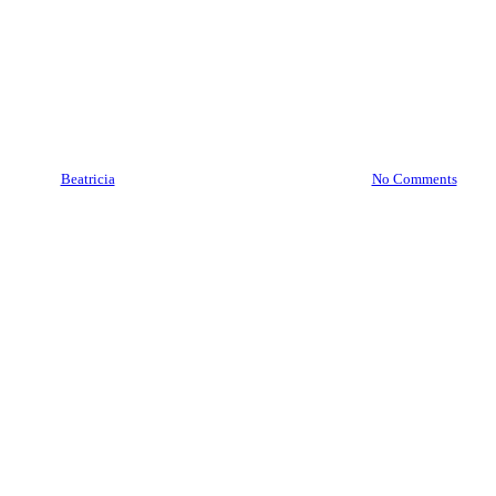
Brankas Alor 08977777177 |
Service Jasa Pindah Brankas
Alor Nusa Tenggara Timur
By
Beatricia
March 4, 2021
October 23rd, 2025
No Comments