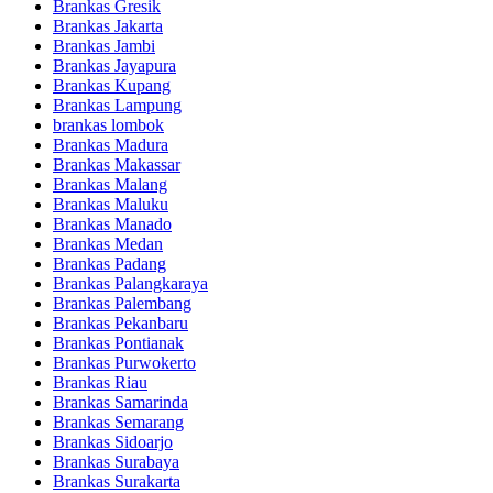
Brankas Gresik
Brankas Jakarta
Brankas Jambi
Brankas Jayapura
Brankas Kupang
Brankas Lampung
brankas lombok
Brankas Madura
Brankas Makassar
Brankas Malang
Brankas Maluku
Brankas Manado
Brankas Medan
Brankas Padang
Brankas Palangkaraya
Brankas Palembang
Brankas Pekanbaru
Brankas Pontianak
Brankas Purwokerto
Brankas Riau
Brankas Samarinda
Brankas Semarang
Brankas Sidoarjo
Brankas Surabaya
Brankas Surakarta