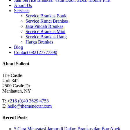
Jual Service Brankas, Vault Door, SDB, Mobile File
Menu
About Us
Services
Service Brankas Bank
Service Kunci Brankas
Jasa Pindah Brankas
Service Brankas Mini
Service Brankas Uang
Harga Brankas
Blog
Contact 082127777390
About Salient
The Castle
Unit 345
2500 Castle Dr
Manhattan, NY
T:
+216 (0)40 3629 4753
E:
hello@themenectar.com
Recent Posts
5 Cara Mengatasi Jamur di Dalam Brankas dan Bau Apek