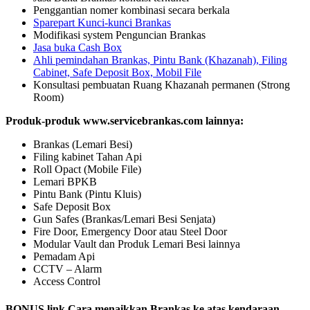
Penggantian nomer kombinasi secara berkala
Sparepart Kunci-kunci Brankas
Modifikasi system Penguncian Brankas
Jasa buka Cash Box
Ahli pemindahan Brankas, Pintu Bank (Khazanah), Filing
Cabinet, Safe Deposit Box, Mobil File
Konsultasi pembuatan Ruang Khazanah permanen (Strong
Room)
Produk-produk www.servicebrankas.com lainnya:
Brankas (Lemari Besi)
Filing kabinet Tahan Api
Roll Opact (Mobile File)
Lemari BPKB
Pintu Bank (Pintu Kluis)
Safe Deposit Box
Gun Safes (Brankas/Lemari Besi Senjata)
Fire Door, Emergency Door atau Steel Door
Modular Vault dan Produk Lemari Besi lainnya
Pemadam Api
CCTV – Alarm
Access Control
BONUS link Cara menaikkan Brankas ke atas kendaraan