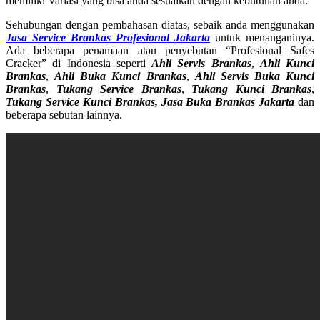
memiliki Variasi yang bisa anda sesuaikan dengan kebutuhan anda.
Sehubungan dengan pembahasan diatas, sebaik anda menggunakan
Jasa Service Brankas Profesional Jakarta
untuk menanganinya.
Ada beberapa penamaan atau penyebutan “Profesional Safes
Cracker” di Indonesia seperti
Ahli Servis Brankas
,
Ahli Kunci
Brankas
,
Ahli Buka Kunci Brankas
,
Ahli Servis Buka Kunci
Brankas
,
Tukang Service Brankas
,
Tukang Kunci Brankas
,
Tukang Service Kunci Brankas, Jasa Buka Brankas Jakarta
dan
beberapa sebutan lainnya.