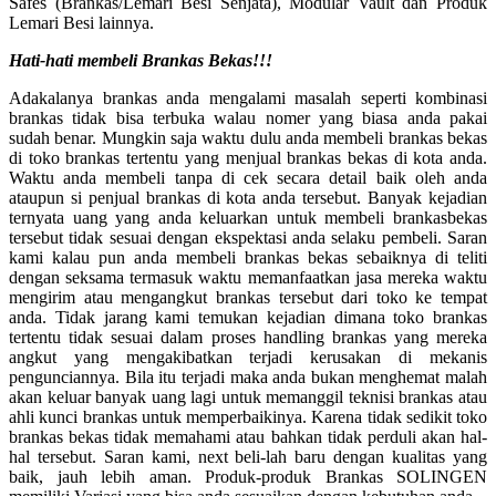
Safes (Brankas/Lemari Besi Senjata), Modular Vault dan Produk
Lemari Besi lainnya.
Hati-hati membeli Brankas Bekas!!!
Adakalanya brankas anda mengalami masalah seperti kombinasi
brankas tidak bisa terbuka walau nomer yang biasa anda pakai
sudah benar. Mungkin saja waktu dulu anda membeli brankas bekas
di toko brankas tertentu yang menjual brankas bekas di kota anda.
Waktu anda membeli tanpa di cek secara detail baik oleh anda
ataupun si penjual brankas di kota anda tersebut. Banyak kejadian
ternyata uang yang anda keluarkan untuk membeli brankasbekas
tersebut tidak sesuai dengan ekspektasi anda selaku pembeli. Saran
kami kalau pun anda membeli brankas bekas sebaiknya di teliti
dengan seksama termasuk waktu memanfaatkan jasa mereka waktu
mengirim atau mengangkut brankas tersebut dari toko ke tempat
anda. Tidak jarang kami temukan kejadian dimana toko brankas
tertentu tidak sesuai dalam proses handling brankas yang mereka
angkut yang mengakibatkan terjadi kerusakan di mekanis
pengunciannya. Bila itu terjadi maka anda bukan menghemat malah
akan keluar banyak uang lagi untuk memanggil teknisi brankas atau
ahli kunci brankas untuk memperbaikinya. Karena tidak sedikit toko
brankas bekas tidak memahami atau bahkan tidak perduli akan hal-
hal tersebut. Saran kami, next beli-lah baru dengan kualitas yang
baik, jauh lebih aman. Produk-produk Brankas SOLINGEN