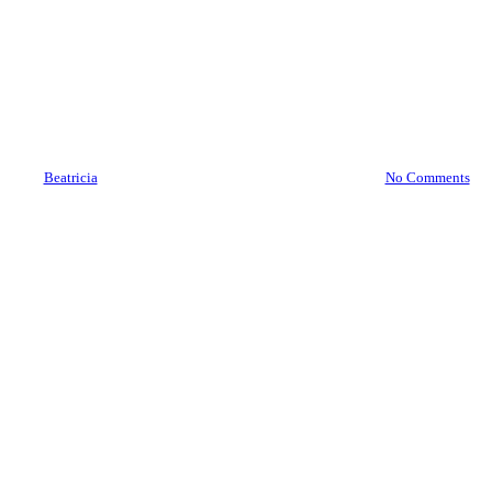
Brankas Jakarta Pusat
08977777177 | Service Jasa
Pindah Brankas Jakarta Pusat
By
Beatricia
December 21, 2020
December 9th, 2025
No Comments