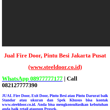
Jual Fire Door, Pintu Besi Jakarta Pusat
(www.steeldoor.co.id)
WhatsApp 08977777177
| Call
082127777390
JUAL Fire Door, Exit Door, Pintu Besi atau Pintu Darurat baik
Standar atau ukuran dan Spek Khusus bisa kontak
www.steeldoor.co.id. Anda bisa mengkonsultasikan kebutuhan
anda baik retail ataupun Proyek.