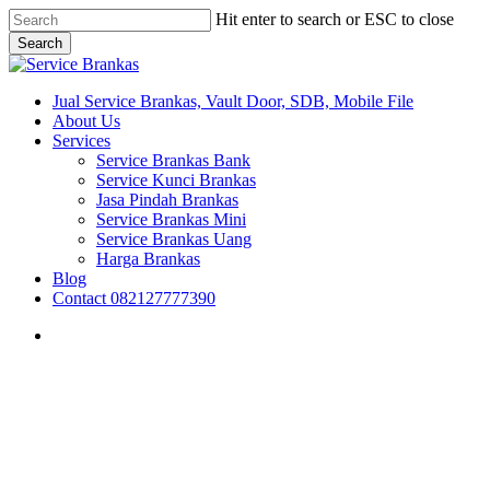
Skip
Hit enter to search or ESC to close
to
Search
main
Close
content
Search
search
Menu
Jual Service Brankas, Vault Door, SDB, Mobile File
About Us
Services
Service Brankas Bank
Service Kunci Brankas
Jasa Pindah Brankas
Service Brankas Mini
Service Brankas Uang
Harga Brankas
Blog
Contact 082127777390
search
Brankas Banten
Brankas Bekasi
Brankas Depok
Brankas Jakarta
Brankas Tangerang
Jawa Barat