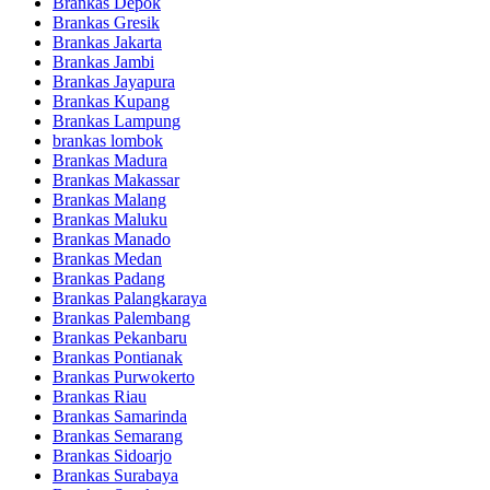
Brankas Depok
Brankas Gresik
Brankas Jakarta
Brankas Jambi
Brankas Jayapura
Brankas Kupang
Brankas Lampung
brankas lombok
Brankas Madura
Brankas Makassar
Brankas Malang
Brankas Maluku
Brankas Manado
Brankas Medan
Brankas Padang
Brankas Palangkaraya
Brankas Palembang
Brankas Pekanbaru
Brankas Pontianak
Brankas Purwokerto
Brankas Riau
Brankas Samarinda
Brankas Semarang
Brankas Sidoarjo
Brankas Surabaya