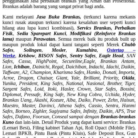
penggunakan Jasa perbaikan brankas yang Aman dan Prosefional.
Brankas adalah barang yang sangat privat bagi anda.
Kami melayani
Jasa Buka Brankas,
(terkunci karena mekanis
kunci rusak ataupun terkunci karena kesalahan user seperti kunci
hilang atau lupa kunci kombinasi),
Servics Brankas, Perbaikan
Fisik
,
Sedia Sparepart Kunci
,
Modifikasi (Reinforce Brankas
lama)
maupun
Perawatan
. Semua merek baik itu produk built up
maupun produk lokal dapat kami tangani seperti Merek
Chubb
Safes
,
Solingen
,
Mosler
,
Kumahira
,
Ostertag –
Werke
,
Krisbow
,
BISON Safes
,
Sentry Safes
,
Eagle Head
, SAN
Safes, Cassa,
HighPoint, Secureline,
Eagle, Brankas Antam,
Lion,
Ichiban
, Dainichi, Regal, Daichiban, Indachi, Idachi, Daikin,
Taffware, A2, Champion, Kharisma Safes, Hanko, Donati, Importa,
Acroe, Dragon, Chaisar, Giant, Yale, Brilliant, Priority,
Okida
,
Yunika, President, King Safes, National, Nasional, Brother, Tiger,
Sargent Safes, Loid, Itoki, Hasler, Crown, Star Safes, Bossini,
Diplomat, Pressafe, King Safe, New King Cobra, Uchida, Hyder,
Brankas Uang, Akashi, Kozure, Alba, Daiko, Power, Zehn, Haisun,
Maestro, Master, Davinci, Athena Safes, Cassio, Sentra, Hanmi
Safes, Borneo, Zighler, Sugiyama Safes, Infinity, Daikin, APS, True
Safes, Dafano, Foorsun, Conseal sampai dengan
Brankas-brankas
Kuno
dan lain-lain. Detail Produk yang dapat kami service: Brankas
(Lemari Besi), Filing kabinet Tahan Api, Roll Opact (Mobile File),
Lemari BPKB, Pintu Bank (Pintu Kluis), Safe Deposit Box, Gun