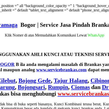
osition =” all “background_color_opacity =” 1 “background_hover_c
inherit =” default “tablet_text_alignment =” default “phone_text_ali
ramaga
Bogor | Service Jasa Pindah Bran
Klik Nomer di atas Memudahkan Komunikasi Lewat
WhatsApp
GGUNAKAN AHLI KUNCI ATAU TEKNISI SERVI
BOGOR
B
ila anda mengalami masalah di Brankas ya
tal maupun analog
www.servicebrankas.com
dapat mem
ilebut
,
Bojong Gede
,
Tajur Halang
,
Cibino
arung
,
Bojongsari
,
Rumpin
,
Ciomas
dan
Dr
kas bisa menghubungi
www.servicebranka
ak bisa di buka seperti biasanya, Kunci Kombinasi terasa berat, Kun
 Kemungkinan besar ada kendala di mekanis kunci brankas anda. Lain