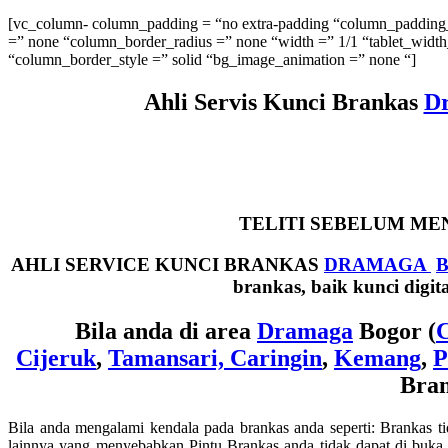
[vc_column- column_padding = “no extra-padding “column_padding_p
=” none “column_border_radius =” none “width =” 1/1 “tablet_width_
“column_border_style =” solid “bg_image_animation =” none “]
Ahli Servis Kunci Brankas
D
TELITI SEBELUM MEN
AHLI SERVICE KUNCI BRANKAS
DRAMAGA
brankas, baik kunci digi
Bila anda di area
Dramaga
Bogor (
C
Cijeruk
,
Tamansari,
Caringin
,
Kemang
,
P
Bran
Bila anda mengalami kendala pada brankas anda seperti: Brankas tid
lainnya yang menyebabkan Pintu Brankas anda tidak dapat di buka.