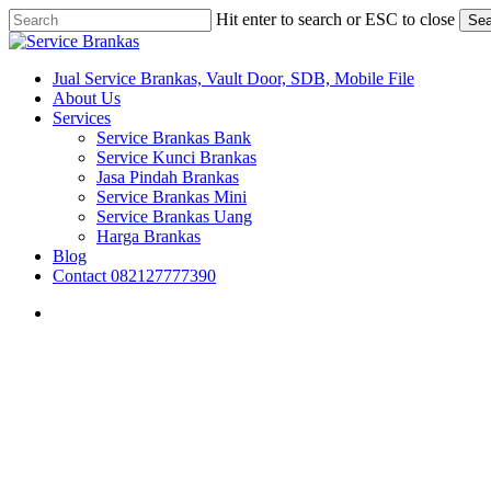
Skip
Hit enter to search or ESC to close
Sea
to
Close
main
Search
content
search
Menu
Jual Service Brankas, Vault Door, SDB, Mobile File
About Us
Services
Service Brankas Bank
Service Kunci Brankas
Jasa Pindah Brankas
Service Brankas Mini
Service Brankas Uang
Harga Brankas
Blog
Contact 082127777390
search