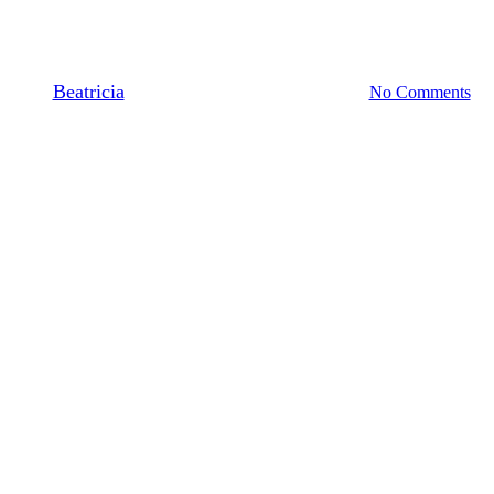
8977777177 | Service Jasa Pind
By
Beatricia
March 9, 2021
December 9th, 2025
No Comments