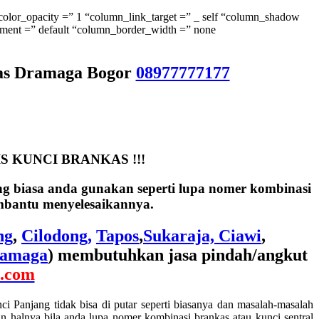
olor_opacity =” 1 “column_link_target =” _ self “column_shadow
gnment =” default “column_border_width =” none
kas Dramaga Bogor
08977777177
S KUNCI BRANKAS !!!
ng biasa anda gunakan seperti lupa nomer kombinasi
bantu menyelesaikannya.
ng
,
Cilodong,
Tapos
,
Sukaraja,
Ciawi
,
amaga
) membutuhkan jasa pindah/angkut
s.com
ci Panjang tidak bisa di putar seperti biasanya dan masalah-masalah
 halnya bila anda lupa nomer kombinasi brankas atau kunci sentral