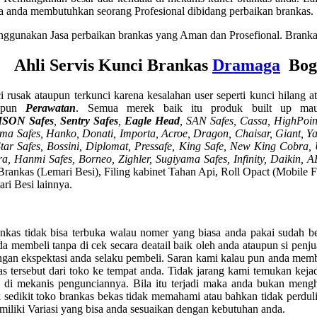
nya anda membutuhkan seorang Profesional dibidang perbaikan brankas.
nggunakan Jasa perbaikan brankas yang Aman dan Prosefional. Brankas 
Ahli Servis Kunci Brankas
Dramaga
Bogo
 rusak ataupun terkunci karena kesalahan user seperti kunci hilang a
pun
Perawatan
. Semua merek baik itu produk built up mau
ISON Safes
,
Sentry Safes
,
Eagle Head
, SAN Safes, Cassa,
HighPoint
a Safes, Hanko, Donati, Importa, Acroe, Dragon, Chaisar, Giant, Yale
n, Star Safes, Bossini, Diplomat, Pressafe, King Safe, New King Cobr
tra, Hanmi Safes, Borneo, Zighler, Sugiyama Safes, Infinity, Daikin
: Brankas (Lemari Besi), Filing kabinet Tahan Api, Roll Opact (Mobile
ri Besi lainnya.
nkas tidak bisa terbuka walau nomer yang biasa anda pakai sudah b
a membeli tanpa di cek secara deatail baik oleh anda ataupun si penju
ngan ekspektasi anda selaku pembeli. Saran kami kalau pun anda memb
ersebut dari toko ke tempat anda. Tidak jarang kami temukan kejadi
 di mekanis pengunciannya. Bila itu terjadi maka anda bukan meng
sedikit toko brankas bekas tidak memahami atau bahkan tidak perduli a
iki Variasi yang bisa anda sesuaikan dengan kebutuhan anda.