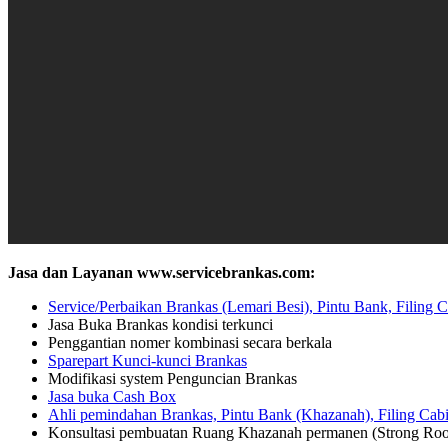
Jasa dan Layanan www.servicebrankas.com:
Service/Perbaikan Brankas (Lemari Besi), Pintu Bank, Filing C
Jasa Buka Brankas kondisi terkunci
Penggantian nomer kombinasi secara berkala
Sparepart Kunci-kunci Brankas
Modifikasi system Penguncian Brankas
Jasa buka Cash Box
Ahli pemindahan Brankas, Pintu Bank (Khazanah), Filing Cabi
Konsultasi pembuatan Ruang Khazanah permanen (Strong Ro