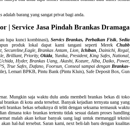
adalah barang yang sangat privat bagi anda.
r | Service Jasa Pindah Brankas Dramaga
tau lupa kunci kombinasi),
Servics Brankas, Perbaikan Fisik
,
Sedia
pun produk lokal dapat kami tangani seperti Merek
Chubb
, Secureline,
Eagle, Brankas Antam, Lion,
Ichiban
, Dainichi, Regal,
, Brilliant, Priority,
Okida
, Yunika, President, King Safes, National,
a, Uchida, Hyder, Brankas Uang, Akashi, Kozure, Alba, Daiko, Power,
, APS, True Safes, Dafano, Foorsun, Conseal sampai dengan
Brankas-
 File), Lemari BPKB, Pintu Bank (Pintu Kluis), Safe Deposit Box, Gun
enar. Mungkin saja waktu dulu anda membeli brankas bekas di toko
al brankas di kota anda tersebut. Banyak kejadian ternyata uang yang
eli brankas bekas sebaiknya di teliti dengan seksama termasuk waktu
an dimana toko brankas tertentu tidak sesuai dalam proses handling
hemat malah akan keluar banyak uang lagi untuk memanggil teknisi
kan hal-hal tersebut. Saran kami, next beli-lah baru dengan kualitas