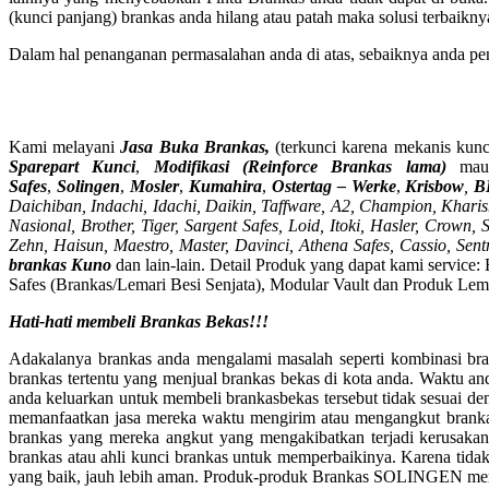
(kunci panjang) brankas anda hilang atau patah maka solusi terbaik
Dalam hal penanganan permasalahan anda di atas, sebaiknya anda pe
Kami melayani
Jasa Buka Brankas,
(terkunci karena mekanis kunci
Sparepart Kunci
,
Modifikasi (Reinforce Brankas lama)
mau
Safes
,
Solingen
,
Mosler
,
Kumahira
,
Ostertag – Werke
,
Krisbow
,
B
Daichiban, Indachi, Idachi, Daikin, Taffware, A2, Champion, Kharism
Nasional, Brother, Tiger, Sargent Safes, Loid, Itoki, Hasler, Crow
Zehn, Haisun, Maestro, Master, Davinci, Athena Safes, Cassio, Sen
brankas Kuno
dan lain-lain. Detail Produk yang dapat kami service
Safes (Brankas/Lemari Besi Senjata), Modular Vault dan Produk Lema
Hati-hati membeli Brankas Bekas!!!
Adakalanya brankas anda mengalami masalah seperti kombinasi bra
brankas tertentu yang menjual brankas bekas di kota anda. Waktu and
anda keluarkan untuk membeli brankasbekas tersebut tidak sesuai de
memanfaatkan jasa mereka waktu mengirim atau mengangkut brankas t
brankas yang mereka angkut yang mengakibatkan terjadi kerusakan
brankas atau ahli kunci brankas untuk memperbaikinya. Karena tidak 
yang baik, jauh lebih aman. Produk-produk Brankas SOLINGEN memil