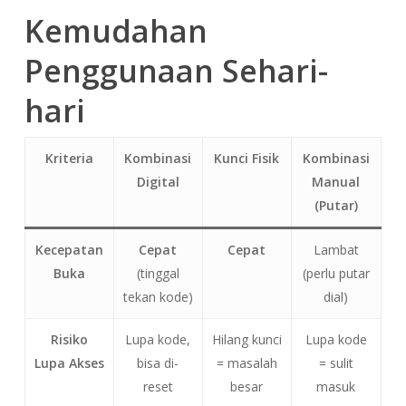
Kemudahan
Penggunaan Sehari-
hari
Kriteria
Kombinasi
Kunci Fisik
Kombinasi
Digital
Manual
(Putar)
Kecepatan
Cepat
Cepat
Lambat
Buka
(tinggal
(perlu putar
tekan kode)
dial)
Risiko
Lupa kode,
Hilang kunci
Lupa kode
Lupa Akses
bisa di-
= masalah
= sulit
reset
besar
masuk