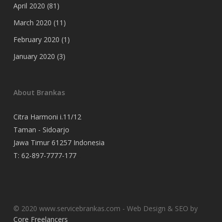
April 2020
(81)
March 2020
(11)
February 2020
(1)
January 2020
(3)
About Brankas
Citra Harmoni i.11/12
Taman - Sidoarjo
Jawa Timur 61257 Indonesia
T:
62-897-7777-177
Event Organizer
© 2020 www.servicebrankas.com - Web Design & SEO by
Core Freelancers