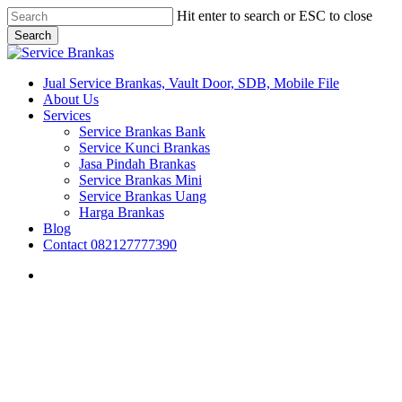
Skip
Hit enter to search or ESC to close
to
Search
main
Close
content
Search
search
Menu
Jual Service Brankas, Vault Door, SDB, Mobile File
About Us
Services
Service Brankas Bank
Service Kunci Brankas
Jasa Pindah Brankas
Service Brankas Mini
Service Brankas Uang
Harga Brankas
Blog
Contact 082127777390
search
Brankas Jayapura
Brankas Surabaya