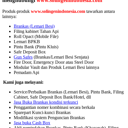
menghubungi
www.solingenindonesia.com
Produk-produk
www.solingenindonesia.com
tawarkan antara
lainnya:
Brankas (Lemari Besi)
Filing kabinet Tahan Api
Roll Opact (Mobile File)
Lemari BPKB
Pintu Bank (Pintu Kluis)
Safe Deposit Box
Gun Safes
(Brankas/Lemari Besi Senjata)
Fire Door, Emergency Door atau Steel Door
Modular Vault dan Produk Lemari Besi lainnya
Pemadam Api
Kami juga melayani:
Service/Perbaikan Brankas (Lemari Besi), Pintu Bank, Filing
Cabinet, Safe Deposit Box Bank/Hotel, dll
Jasa Buka Brankas kondisi terkunci
Penggantian nomer kombinasi secara berkala
Sparepart Kunci-kunci Brankas
Modifikasi system Penguncian Brankas
Jasa buka Cash Box
Ahli pemindahan Brankas, Pintu Bank (Khazanah), Filing