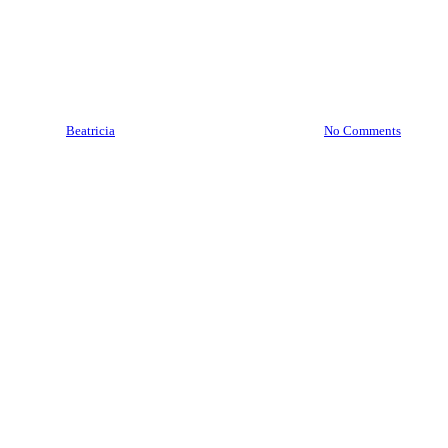
Brankas SOLINGEN Jayapura
| Service Brankas SOLINGEN
Jayapura 089 7777 7177
By
Beatricia
May 3, 2020
August 1st, 2023
No Comments