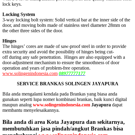
lock keys.
Locking System
3-way locking bolt system: Solid vertical bar at the inner side of the
door, and moving bolts made of stainless steel diameter 28mm on
the other three sides of the door.
Hinges
The hinges’ cores are made of saw-proof steel in order to provide
extra security and avoid the possibility of hinges being cut-
off during any safe penetration. Hinges are also equipped with a
door-adjustment mechanism to ensure the smoothness of door
operation and years of problem-free operation.
www.solingenindonesia.com
08977777177
SERVICE BRANKAS SOLINGEN JAYAPURA
Bila anda mengalami kendala pada Brankas yang biasa anda
gunakan seperti lupa nomer kombinasi brankas, baik kunci digital
maupun analog
www.solingenindonesia.com
Jayapura
dapat
membantu menyelesaikannya.
Bila anda di area Kota Jayapura dan sekitarnya,
membutuhkan jasa pindah/angkut Brankas bisa