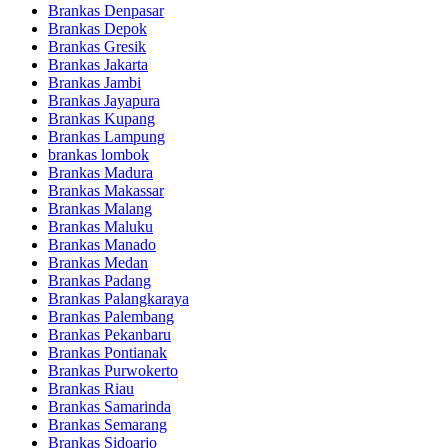
Brankas Denpasar
Brankas Depok
Brankas Gresik
Brankas Jakarta
Brankas Jambi
Brankas Jayapura
Brankas Kupang
Brankas Lampung
brankas lombok
Brankas Madura
Brankas Makassar
Brankas Malang
Brankas Maluku
Brankas Manado
Brankas Medan
Brankas Padang
Brankas Palangkaraya
Brankas Palembang
Brankas Pekanbaru
Brankas Pontianak
Brankas Purwokerto
Brankas Riau
Brankas Samarinda
Brankas Semarang
Brankas Sidoarjo