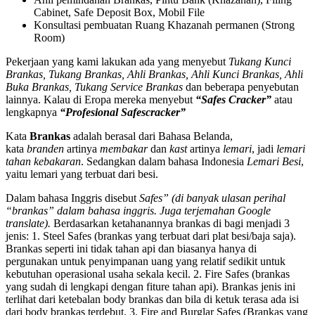
Cabinet, Safe Deposit Box, Mobil File
Konsultasi pembuatan Ruang Khazanah permanen (Strong
Room)
Pekerjaan yang kami lakukan ada yang menyebut
Tukang Kunci
Brankas, Tukang Brankas, Ahli Brankas, Ahli Kunci Brankas, Ahli
Buka Brankas, Tukang Service Brankas
dan beberapa penyebutan
lainnya. Kalau di Eropa mereka menyebut
“Safes Cracker”
atau
lengkapnya
“Profesional Safescracker”
Kata
Brankas
adalah berasal dari Bahasa Belanda,
kata
branden
artinya
membakar
dan
kast
artinya
lemari
, jadi
lemari
tahan kebakaran
. Sedangkan dalam bahasa Indonesia
Lemari Besi
,
yaitu lemari yang terbuat dari besi.
Dalam bahasa Inggris disebut
Safes” (di banyak ulasan perihal
“brankas” dalam bahasa inggris. Juga terjemahan Google
translate).
Berdasarkan ketahanannya brankas di bagi menjadi 3
jenis: 1. Steel Safes (brankas yang terbuat dari plat besi/baja saja).
Brankas seperti ini tidak tahan api dan biasanya hanya di
pergunakan untuk penyimpanan uang yang relatif sedikit untuk
kebutuhan operasional usaha sekala kecil. 2. Fire Safes (brankas
yang sudah di lengkapi dengan fiture tahan api). Brankas jenis ini
terlihat dari ketebalan body brankas dan bila di ketuk terasa ada isi
dari body brankas terdebut. 3. Fire and Burglar Safes (Brankas yang