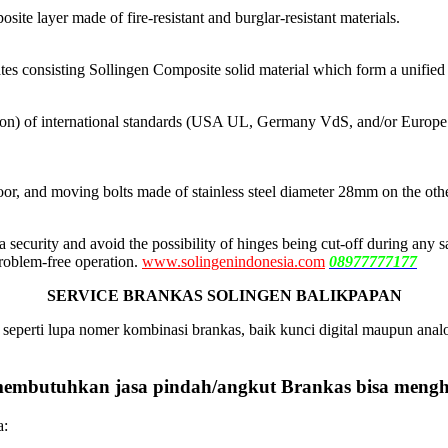
e layer made of fire-resistant and burglar-resistant materials.
ates consisting Sollingen Composite solid material which form a unified
on) of international standards (USA UL, Germany VdS, and/or Europe C
door, and moving bolts made of stainless steel diameter 28mm on the othe
a security and avoid the possibility of hinges being cut-off during any
roblem-free operation.
www.solingenindonesia.com
08977777177
SERVICE BRANKAS SOLINGEN BALIKPAPAN
seperti lupa nomer kombinasi brankas, baik kunci digital maupun ana
, membutuhkan jasa pindah/angkut Brankas bisa men
a: