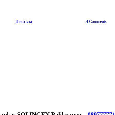
an | Service Brankas SOLINGE
By
Beatricia
May 3, 2020
February 12th, 2023
4 Comments
rankas SOLINGEN Balikpapan –
08977777