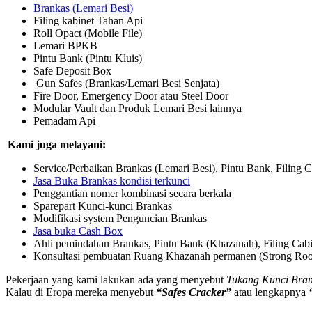
Brankas (Lemari Besi)
Filing kabinet Tahan Api
Roll Opact (Mobile File)
Lemari BPKB
Pintu Bank (Pintu Kluis)
Safe Deposit Box
Gun Safes (Brankas/Lemari Besi Senjata)
Fire Door, Emergency Door atau Steel Door
Modular Vault dan Produk Lemari Besi lainnya
Pemadam Api
Kami juga melayani:
Service/Perbaikan Brankas (Lemari Besi), Pintu Bank, Filing C
Jasa Buka Brankas kondisi terkunci
Penggantian nomer kombinasi secara berkala
Sparepart Kunci-kunci Brankas
Modifikasi system Penguncian Brankas
Jasa buka Cash Box
Ahli pemindahan Brankas, Pintu Bank (Khazanah), Filing Cabi
Konsultasi pembuatan Ruang Khazanah permanen (Strong Ro
Pekerjaan yang kami lakukan ada yang menyebut
Tukang Kunci Brank
Kalau di Eropa mereka menyebut
“Safes Cracker”
atau lengkapnya