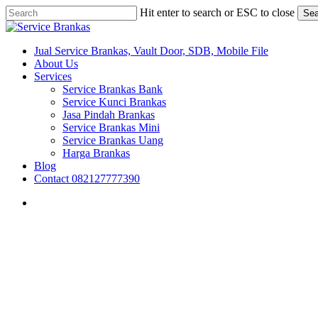
Skip
Hit enter to search or ESC to close
Sea
to
Close
main
Search
content
search
Menu
Jual Service Brankas, Vault Door, SDB, Mobile File
About Us
Services
Service Brankas Bank
Service Kunci Brankas
Jasa Pindah Brankas
Service Brankas Mini
Service Brankas Uang
Harga Brankas
Blog
Contact 082127777390
search