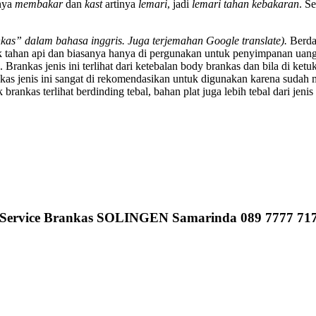
nya
membakar
dan
kast
artinya
lemari
, jadi
lemari tahan kebakaran
. S
nkas” dalam bahasa inggris. Juga terjemahan Google translate).
Berdas
tidak tahan api dan biasanya hanya di pergunakan untuk penyimpanan uang
 Brankas jenis ini terlihat dari ketebalan body brankas dan bila di ketuk
as jenis ini sangat di rekomendasikan untuk digunakan karena sudah me
 brankas terlihat berdinding tebal, bahan plat juga lebih tebal dari jen
Service Brankas SOLINGEN Samarinda 089 7777 71