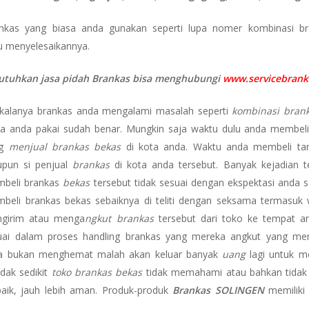
kas yang biasa anda gunakan seperti lupa nomer kombinasi bra
 menyelesaikannya.
tuhkan jasa pidah Brankas bisa menghubungi
www.servicebrank
kalanya brankas anda mengalami masalah seperti
kombinasi brank
sa anda pakai sudah benar. Mungkin saja waktu dulu anda membel
ng
menjual brankas bekas
di kota anda. Waktu anda membeli tanp
upun si penjual
brankas
di kota anda tersebut. Banyak kejadian 
beli brankas
bekas
tersebut tidak sesuai dengan ekspektasi anda s
beli brankas bekas sebaiknya di teliti dengan seksama termasu
girim atau menga
ngkut brankas
tersebut dari toko ke tempat an
uai dalam proses handling brankas yang mereka angkut yang men
anda bukan menghemat malah akan keluar banyak
uang
lagi untuk 
dak sedikit
toko brankas bekas
tidak memahami atau bahkan tidak pe
 baik, jauh lebih aman. Produk-produk
Brankas SOLINGEN
memiliki 