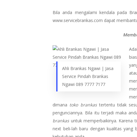
Bila anda mengalami kendala pada Bran
www.servicebrankas.com dapat membantu
Membu
Ada
bia
ya
Ahli Brankas Ngawi | Jasa
ata
Service Pindah Brankas
mem
Ngawi 089 7777 7177
mem
men
dimana
toko brankas
tertentu tidak ses
pengunciannya. Bila itu terjadi maka 
brankas
untuk memperbaikinya. Karena ti
next beli-lah baru dengan kualitas yang
kebutuhan anda.