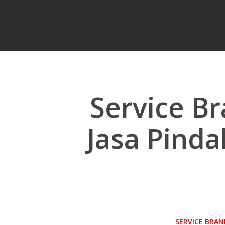
Service B
Jasa Pinda
Hit enter to search or ESC to close
SERVICE BRAN