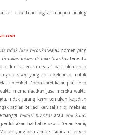
nkas, baik kunci digital maupun analog
as.com
as tidak bisa terbuka
walau nomer yang
i
brankas bekas di toko brankas
tertentu
a di cek secara deatail baik oleh anda
ternyata
uang
yang anda keluarkan untuk
elaku pembeli. Saran kami kalau pun anda
k waktu memanfaatkan jasa mereka waktu
da. Tidak jarang kami temukan kejadian
gakibatkan terjadi kerusakan di mekanis
memanggil
teknisi brankas
atau
ahli kunci
rduli akan hal-hal tersebut. Saran kami,
Variasi yang bisa anda sesuaikan dengan