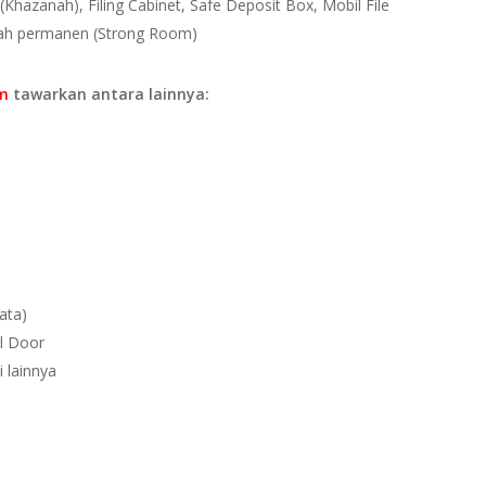
Khazanah), Filing Cabinet, Safe Deposit Box, Mobil File
ah permanen (Strong Room)
om
tawarkan antara lainnya:
ata)
l Door
 lainnya