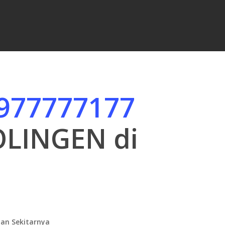
977777177
SOLINGEN di
d
an Sekitarnya