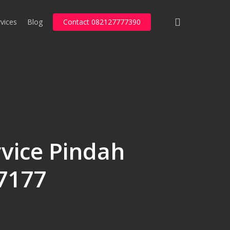
search
vices
Blog
Contact 082127777390
rvice Pindah
7177