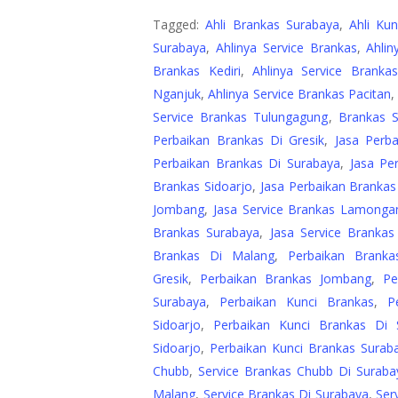
Tagged:
Ahli Brankas Surabaya
,
Ahli Ku
Surabaya
,
Ahlinya Service Brankas
,
Ahlin
Brankas Kediri
,
Ahlinya Service Branka
Nganjuk
,
Ahlinya Service Brankas Pacitan
Service Brankas Tulungagung
,
Brankas 
Perbaikan Brankas Di Gresik
,
Jasa Perb
Perbaikan Brankas Di Surabaya
,
Jasa Pe
Brankas Sidoarjo
,
Jasa Perbaikan Brankas
Jombang
,
Jasa Service Brankas Lamonga
Brankas Surabaya
,
Jasa Service Branka
Brankas Di Malang
,
Perbaikan Brank
Gresik
,
Perbaikan Brankas Jombang
,
Pe
Surabaya
,
Perbaikan Kunci Brankas
,
P
Sidoarjo
,
Perbaikan Kunci Brankas Di 
Sidoarjo
,
Perbaikan Kunci Brankas Surab
Chubb
,
Service Brankas Chubb Di Suraba
Malang
,
Service Brankas Di Surabaya
,
Ser