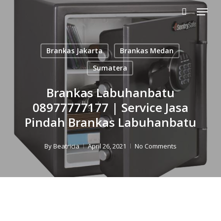
Menu
Skip
to
search
main
content
Brankas Jakarta
Brankas Medan
Sumatera
Brankas Labuhanbatu
08977777177 | Service Jasa
Pindah Brankas Labuhanbatu
By
Beatricia
April 26, 2021
No Comments