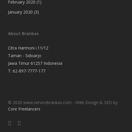
February 2020
(1)
January 2020
(3)
About Brankas
Citra Harmoni i.11/12
Taman - Sidoarjo
Jawa Timur 61257 Indonesia
T:
62-897-7777-177
Event Organizer
© 2020 www.servicebrankas.com - Web Design & SEO by
Core Freelancers
twitter
instagram