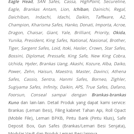
Eagle Head
, SAN Safes, Cassa,
HighPoint, Secureline,
Eagle, Brankas Antam, Lion,
Ichiban
, Dainichi, Regal,
Daichiban, Indachi, Idachi, Daikin, Taffware, A2,
Champion, Kharisma Safes, Hanko, Donati, Importa, Acroe,
Dragon, Chaisar, Giant, Yale, Brilliant, Priority,
Okida
,
Yunika, President, King Safes, National, Nasional, Brother,
Tiger, Sargent Safes, Loid, Itoki, Hasler, Crown, Star Safes,
Bossini, Diplomat, Pressafe, King Safe, New King Cobra,
Uchida, Hyder, Brankas Uang, Akashi, Kozure, Alba, Daiko,
Power, Zehn, Haisun, Maestro, Master, Davinci, Athena
Safes, Cassio, Sentra, Hanmi Safes, Borneo, Zighler,
Sugiyama Safes, Infinity, Daikin, APS, True Safes, Dafano,
Foorsun, Conseal sampai dengan
Brankas-brankas
Kuno
dan lain-lain. Detail Produk yang dapat kami service:
Brankas (Lemari Besi), Filing kabinet Tahan Api, Roll Opact
(Mobile File), Lemari BPKB, Pintu Bank (Pintu Kluis), Safe
Deposit Box, Gun Safes (Brankas/Lemari Besi Senjata),
Modular Vault dan Produk Lemari Besi lainnya.