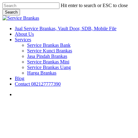
Skip
Hit enter to search or ESC to close
to
Search
main
Close
content
Search
search
Menu
Jual Service Brankas, Vault Door, SDB, Mobile File
About Us
Services
Service Brankas Bank
Service Kunci Brankas
Jasa Pindah Brankas
Service Brankas Mini
Service Brankas Uang
Harga Brankas
Blog
Contact 082127777390
search
Jawa Tengah