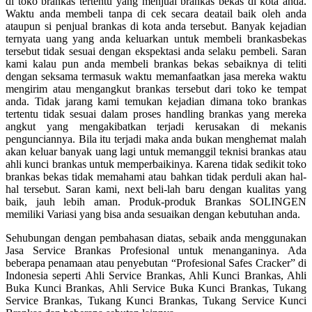
di toko brankas tertentu yang menjual brankas bekas di kota anda.
Waktu anda membeli tanpa di cek secara deatail baik oleh anda
ataupun si penjual brankas di kota anda tersebut. Banyak kejadian
ternyata uang yang anda keluarkan untuk membeli brankasbekas
tersebut tidak sesuai dengan ekspektasi anda selaku pembeli. Saran
kami kalau pun anda membeli brankas bekas sebaiknya di teliti
dengan seksama termasuk waktu memanfaatkan jasa mereka waktu
mengirim atau mengangkut brankas tersebut dari toko ke tempat
anda. Tidak jarang kami temukan kejadian dimana toko brankas
tertentu tidak sesuai dalam proses handling brankas yang mereka
angkut yang mengakibatkan terjadi kerusakan di mekanis
pengunciannya. Bila itu terjadi maka anda bukan menghemat malah
akan keluar banyak uang lagi untuk memanggil teknisi brankas atau
ahli kunci brankas untuk memperbaikinya. Karena tidak sedikit toko
brankas bekas tidak memahami atau bahkan tidak perduli akan hal-
hal tersebut. Saran kami, next beli-lah baru dengan kualitas yang
baik, jauh lebih aman. Produk-produk Brankas SOLINGEN
memiliki Variasi yang bisa anda sesuaikan dengan kebutuhan anda.
Sehubungan dengan pembahasan diatas, sebaik anda menggunakan
Jasa Service Brankas Profesional untuk menanganinya. Ada
beberapa penamaan atau penyebutan “Profesional Safes Cracker” di
Indonesia seperti Ahli Service Brankas, Ahli Kunci Brankas, Ahli
Buka Kunci Brankas, Ahli Service Buka Kunci Brankas, Tukang
Service Brankas, Tukang Kunci Brankas, Tukang Service Kunci