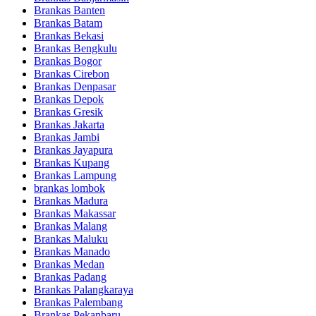
Brankas Banten
Brankas Batam
Brankas Bekasi
Brankas Bengkulu
Brankas Bogor
Brankas Cirebon
Brankas Denpasar
Brankas Depok
Brankas Gresik
Brankas Jakarta
Brankas Jambi
Brankas Jayapura
Brankas Kupang
Brankas Lampung
brankas lombok
Brankas Madura
Brankas Makassar
Brankas Malang
Brankas Maluku
Brankas Manado
Brankas Medan
Brankas Padang
Brankas Palangkaraya
Brankas Palembang
Brankas Pekanbaru