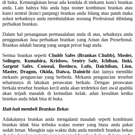
di buka. Kemungkinan besar ada kendala di mekanis kunci brankas
anda. Lain halnya bila anda lupa nomer kombinasi brankas atau
kunci sentral (kunci panjang) brankas anda hilang atau patah maka
solusi terbaiknya anda membutuhkan seorang Profesional dibidang
perbaikan brankas.
Dalam hal penanganan permasalahan anda di atas, sebaiknya anda
penggunakan Jasa perbaikan brankas yang Aman dan Prosefional.
Brankas adalah barang yang sangat privat bagi anda.
Semua brankas seperti
Chubb Safes (Brankas Chubb), Mosler,
Solingen
,
Kumahira, Krisbow, Sentry Safe, Ichiban, Itoki,
Sargent Safes. Conseal, Bostinco, Lufo, Daichiban, Lion,
Master, Dragon, Okida, Daiwa, Dainichi
dan lainya memiliki
mekanis penguncian yang berbeda. Mekanis penguncian tersebut
seharusnya di lakukan perawatan berkala. Dengan perawatan
berkala tersebut brankas kecil anda akan terdeteksi dari awal apabila
akan terjadi masalah di kemudian kelak. adan kesulitan ketika
brankas anda tidak bisa di buka.
Hati-hati membeli Brankas Bekas
Adakalanya brankas anda mengalami masalah seperti kombinasi
brankas tidak bisa terbuka walau nomer yang biasa anda pakai
sudah benar. Mungkin saja waktu dulu anda membeli brankas bekas