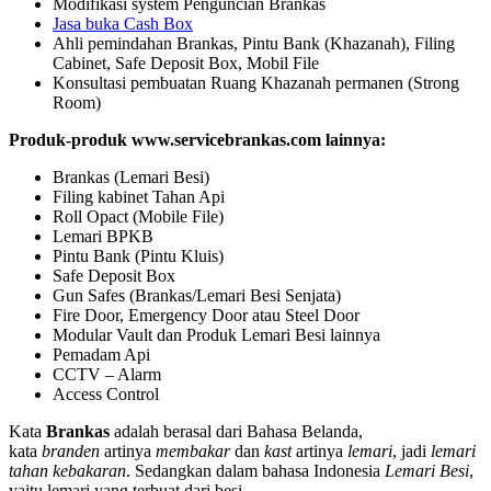
Modifikasi system Penguncian Brankas
Jasa buka Cash Box
Ahli pemindahan Brankas, Pintu Bank (Khazanah), Filing
Cabinet, Safe Deposit Box, Mobil File
Konsultasi pembuatan Ruang Khazanah permanen (Strong
Room)
Produk-produk www.servicebrankas.com lainnya:
Brankas (Lemari Besi)
Filing kabinet Tahan Api
Roll Opact (Mobile File)
Lemari BPKB
Pintu Bank (Pintu Kluis)
Safe Deposit Box
Gun Safes (Brankas/Lemari Besi Senjata)
Fire Door, Emergency Door atau Steel Door
Modular Vault dan Produk Lemari Besi lainnya
Pemadam Api
CCTV – Alarm
Access Control
Kata
Brankas
adalah berasal dari Bahasa Belanda,
kata
branden
artinya
membakar
dan
kast
artinya
lemari
, jadi
lemari
tahan kebakaran
. Sedangkan dalam bahasa Indonesia
Lemari Besi
,
yaitu lemari yang terbuat dari besi.