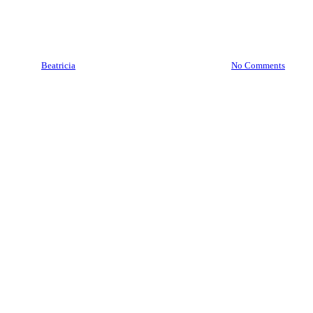
Brankas Kebumen
08977777177
By
Beatricia
August 22, 2020
July 15th, 2025
No Comments