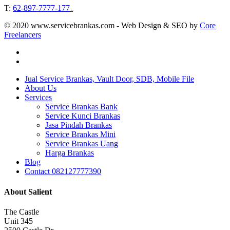
T:
62-897-7777-177
Event Organizer
© 2020 www.servicebrankas.com - Web Design & SEO by
Core
Freelancers
twitter
instagram
Close
Jual Service Brankas, Vault Door, SDB, Mobile File
Menu
About Us
Services
Service Brankas Bank
Service Kunci Brankas
Jasa Pindah Brankas
Service Brankas Mini
Service Brankas Uang
Harga Brankas
Blog
Contact 082127777390
About Salient
The Castle
Unit 345