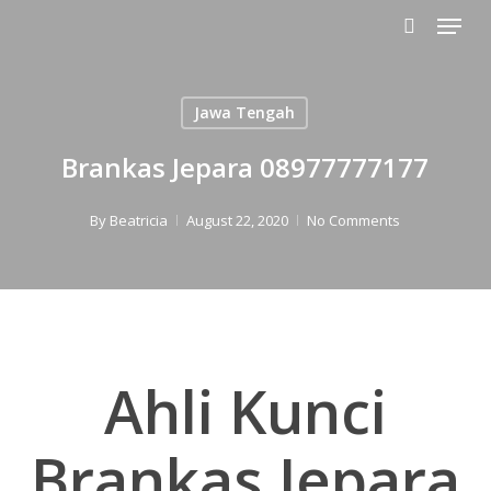
Menu
Skip
to
search
main
content
Jawa Tengah
Brankas Jepara 08977777177
By
Beatricia
August 22, 2020
No Comments
Ahli Kunci
Brankas Jepara