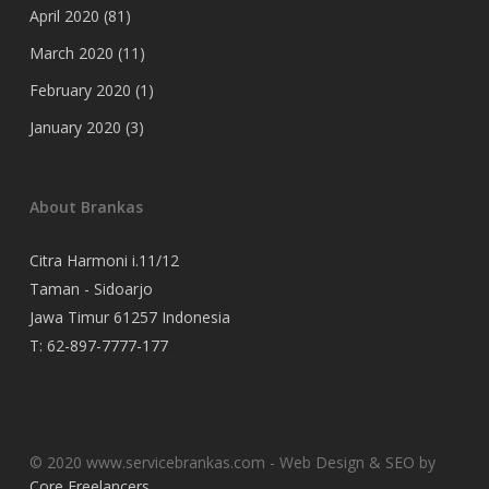
April 2020
(81)
March 2020
(11)
February 2020
(1)
January 2020
(3)
About Brankas
Citra Harmoni i.11/12
Taman - Sidoarjo
Jawa Timur 61257 Indonesia
T:
62-897-7777-177
Event Organizer
© 2020 www.servicebrankas.com - Web Design & SEO by
Core Freelancers