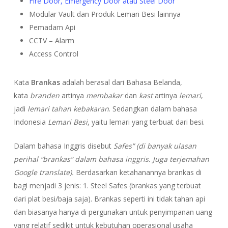
Fire Door, Emergency Door atau Steel Door
Modular Vault dan Produk Lemari Besi lainnya
Pemadam Api
CCTV – Alarm
Access Control
Kata
Brankas
adalah berasal dari Bahasa Belanda,
kata
branden
artinya
membakar
dan
kast
artinya
lemari
,
jadi
lemari tahan kebakaran
. Sedangkan dalam bahasa
Indonesia
Lemari Besi
, yaitu lemari yang terbuat dari besi.
Dalam bahasa Inggris disebut
Safes” (di banyak ulasan
perihal “brankas” dalam bahasa inggris. Juga terjemahan
Google translate).
Berdasarkan ketahanannya brankas di
bagi menjadi 3 jenis: 1. Steel Safes (brankas yang terbuat
dari plat besi/baja saja). Brankas seperti ini tidak tahan api
dan biasanya hanya di pergunakan untuk penyimpanan uang
yang relatif sedikit untuk kebutuhan operasional usaha