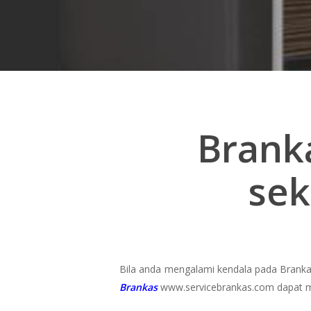
Brank
sek
Bila anda mengalami kendala pada Brankas
Hit enter to search or ESC to close
Brankas
www.servicebrankas.com dapat 