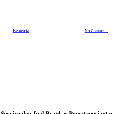
ankas Pematangsiantar | Service
Pematangsiantar (Jual Fire Door
By
Beatricia
May 16, 2020
December 6th, 2023
No Comments
Service dan Jual Brankas Pematangsiantar