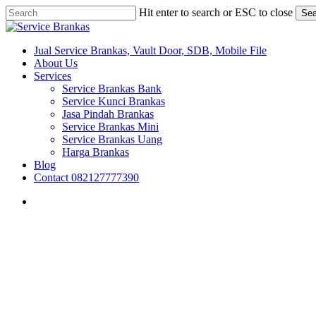
Skip
Hit enter to search or ESC to close
Sea
to
Close
main
Search
content
search
Menu
Jual Service Brankas, Vault Door, SDB, Mobile File
About Us
Services
Service Brankas Bank
Service Kunci Brankas
Jasa Pindah Brankas
Service Brankas Mini
Service Brankas Uang
Harga Brankas
Blog
Contact 082127777390
search