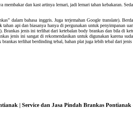
ya membakar dan kast artinya lemari, jadi lemari tahan kebakaran. Sed
nkas” dalam bahasa inggris. Juga terjemahan Google translate). Berda
tidak tahan api dan biasanya hanya di pergunakan untuk penyimpanan uan
. Brankas jenis ini terlihat dari ketebalan body brankas dan bila di ket
kas jenis ini sangat di rekomendasikan untuk digunakan karena sudah
 brankas terlihat berdinding tebal, bahan plat juga lebih tebal dari jen
tianak | Service dan Jasa Pindah Brankas Pontianak 