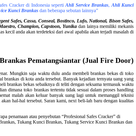
fes Cracker di Indonesia seperti
Ahli Service Brankas
,
Ahli Kunci
vice Kunci Brankas
dan beberapa sebutan lainnya”
nt Safes, Cassa, Conseal, Bostinco, Lufo, National, Bison Safes,
, Maestro, Champion, Capstoon, Yunika
dan lainya memiliki mekanis
kecil anda akan terdeteksi dari awal apabila akan terjadi masalah di
 Brankas Pematangsiantar (Jual Fire Door)
enar. Mungkin saja waktu dulu anda membeli brankas bekas di toko
al brankas di kota anda tersebut. Banyak kejadian ternyata uang yang
eli brankas bekas sebaiknya di teliti dengan seksama termasuk waktu
an dimana toko brankas tertentu tidak sesuai dalam proses handling
hemat malah akan keluar banyak uang lagi untuk memanggil teknisi
kan hal-hal tersebut. Saran kami, next beli-lah baru dengan kualitas
pa penamaan atau penyebutan “Profesional Safes Cracker” di
e Brankas, Tukang Kunci Brankas, Tukang Service Kunci Brankas dan