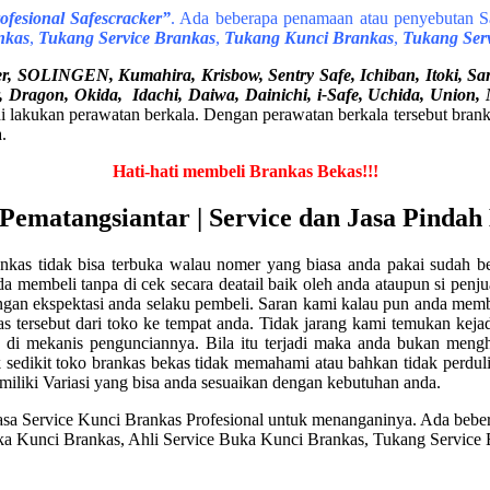
fesional Safescracker”
. Ada beberapa penamaan atau penyebutan Sa
nkas
,
Tukang Service Brankas
,
Tukang Kunci Brankas
,
Tukang Ser
 SOLINGEN, Kumahira, Krisbow, Sentry Safe, Ichiban, Itoki, Sarge
er, Dragon, Okida, Idachi, Daiwa, Dainichi, i-Safe, Uchida, Union
lakukan perawatan berkala. Dengan perawatan berkala tersebut brankas 
.
Hati-hati membeli Brankas Bekas!!!
Pematangsiantar | Service dan Jasa Pindah
nkas tidak bisa terbuka walau nomer yang biasa anda pakai sudah b
a membeli tanpa di cek secara deatail baik oleh anda ataupun si penju
ngan ekspektasi anda selaku pembeli. Saran kami kalau pun anda memb
ersebut dari toko ke tempat anda. Tidak jarang kami temukan kejadi
 di mekanis pengunciannya. Bila itu terjadi maka anda bukan meng
sedikit toko brankas bekas tidak memahami atau bahkan tidak perduli a
iki Variasi yang bisa anda sesuaikan dengan kebutuhan anda.
a Service Kunci Brankas Profesional untuk menanganinya. Ada bebera
Buka Kunci Brankas, Ahli Service Buka Kunci Brankas, Tukang Servic