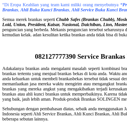
“Di Eropa Keahlian yang team kami miliki orang menyebutnya
“Pro
Brankas
,
Ahli Buka Kunci Brankas
,
Ahli Service Buka Kunci Bra
Semua merek brankas seperti
Chubb Safes (Brankas Chubb), Mosler,
Loid, Union, President, Kaisar, Nasional, Daichiban, Lion, Mast
penguncian yang berbeda. Mekanis penguncian tersebut seharusnya di 
kemudian kelak. adan kesulitan ketika brankas anda tidak bisa di buka
082127777390 Service Brankas 
Adakalanya brankas anda mengalami masalah seperti kombinasi bra
brankas tertentu yang menjual brankas bekas di kota anda. Waktu and
anda keluarkan untuk membeli brankasbekas tersebut tidak sesuai de
memanfaatkan jasa mereka waktu mengirim atau mengangkut brankas t
brankas yang mereka angkut yang mengakibatkan terjadi kerusakan
brankas atau ahli kunci brankas untuk memperbaikinya. Karena tidak 
yang baik, jauh lebih aman. Produk-produk Brankas SOLINGEN memil
Sehubungan dengan pembahasan diatas, sebaik anda menggunakan Jas
Indonesia seperti Ahli Service Brankas, Ahli Kunci Brankas, Ahli 
beberapa sebutan lainnya.