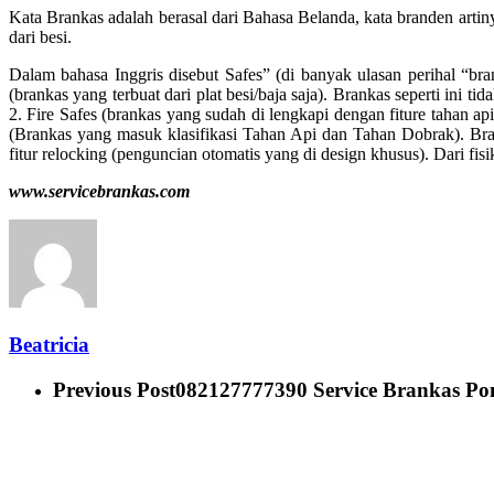
Kata Brankas adalah berasal dari Bahasa Belanda, kata branden artin
dari besi.
Dalam bahasa Inggris disebut Safes” (di banyak ulasan perihal “bra
(brankas yang terbuat dari plat besi/baja saja). Brankas seperti ini 
2. Fire Safes (brankas yang sudah di lengkapi dengan fiture tahan api)
(Brankas yang masuk klasifikasi Tahan Api dan Tahan Dobrak). Bran
fitur relocking (penguncian otomatis yang di design khusus). Dari fisik
www.servicebrankas.com
Beatricia
Previous Post
082127777390 Service Brankas Pon