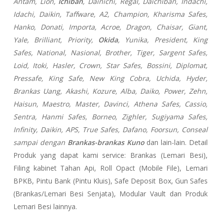
Antam, Lion,
Ichiban
, Dainichi, Regal, Daichiban, Indachi,
Idachi, Daikin, Taffware, A2, Champion, Kharisma Safes,
Hanko, Donati, Importa, Acroe, Dragon, Chaisar, Giant,
Yale, Brilliant, Priority,
Okida
, Yunika, President, King
Safes, National, Nasional, Brother, Tiger, Sargent Safes,
Loid, Itoki, Hasler, Crown, Star Safes, Bossini, Diplomat,
Pressafe, King Safe, New King Cobra, Uchida, Hyder,
Brankas Uang, Akashi, Kozure, Alba, Daiko, Power, Zehn,
Haisun, Maestro, Master, Davinci, Athena Safes, Cassio,
Sentra, Hanmi Safes, Borneo, Zighler, Sugiyama Safes,
Infinity, Daikin, APS, True Safes, Dafano, Foorsun, Conseal
sampai dengan
Brankas-brankas Kuno
dan lain-lain. Detail
Produk yang dapat kami service: Brankas (Lemari Besi),
Filing kabinet Tahan Api, Roll Opact (Mobile File), Lemari
BPKB, Pintu Bank (Pintu Kluis), Safe Deposit Box, Gun Safes
(Brankas/Lemari Besi Senjata), Modular Vault dan Produk
Lemari Besi lainnya.