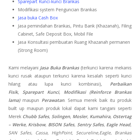
Sparepart Kunci-kunci Brankas
Modifikasi system Penguncian Brankas
Jasa buka Cash Box
Jasa pemindahan Brankas, Pintu Bank (Khazanah), Filing
Cabinet, Safe Deposit Box, Mobil File
Jasa Konsultasi pembuatan Ruang Khazanah permanen
(Strong Room)
Kami melayani
Jasa Buka Brankas
(terkunci karena mekanis
kunci rusak ataupun terkunci karena kesalah seperti kunci
hilang atau lupa kunci kombinasi),
Perbaikan
Fisik
,
Sparepart Kunci
,
Modifikasi (Reinforce Brankas
lama)
maupun
Perawatan
. Semua merek baik itu produk
built up maupun produk lokal dapat kami tangani seperti
Merek
Chubb Safes
,
Solingen
,
Mosler
,
Kumahira
,
Ostertag
– Werke
,
Krisbow
,
BISON Safes
,
Sentry Safes
,
Eagle Head
,
SAN Safes, Cassa,
HighPoint, Secureline,
Eagle, Brankas