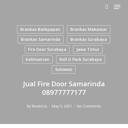
Menu
Skip
to
search
main
content
Brankas Balikpapan
Brankas Makassar
Brankas Samarinda
Brankas Surabaya
Fire Door Surabaya
Jawa Timur
Kalimantan
Roll O Pack Surabaya
Sulawesi
Jual Fire Door Samarinda
08977777177
By
Beatricia
May 5, 2021
No Comments