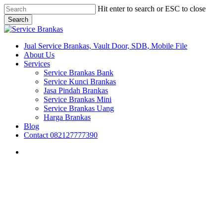
Skip
Hit enter to search or ESC to close
to
Search
main
Close
content
Search
search
Menu
Jual Service Brankas, Vault Door, SDB, Mobile File
About Us
Services
Service Brankas Bank
Service Kunci Brankas
Jasa Pindah Brankas
Service Brankas Mini
Service Brankas Uang
Harga Brankas
Blog
Contact 082127777390
search