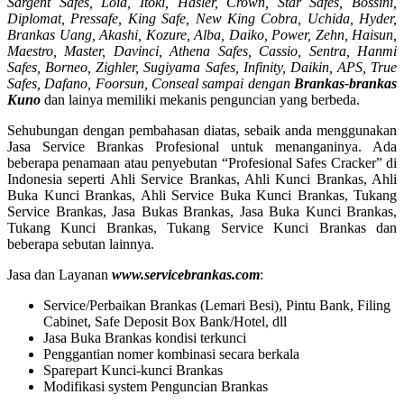
Sargent Safes, Loid, Itoki, Hasler, Crown, Star Safes, Bossini,
Diplomat, Pressafe, King Safe, New King Cobra, Uchida, Hyder,
Brankas Uang, Akashi, Kozure, Alba, Daiko, Power, Zehn, Haisun,
Maestro, Master, Davinci, Athena Safes, Cassio, Sentra, Hanmi
Safes, Borneo, Zighler, Sugiyama Safes, Infinity, Daikin, APS, True
Safes, Dafano, Foorsun, Conseal sampai dengan
Brankas-brankas
Kuno
dan lainya memiliki mekanis penguncian yang berbeda.
Sehubungan dengan pembahasan diatas, sebaik anda menggunakan
Jasa Service Brankas Profesional untuk menanganinya. Ada
beberapa penamaan atau penyebutan “Profesional Safes Cracker” di
Indonesia seperti Ahli Service Brankas, Ahli Kunci Brankas, Ahli
Buka Kunci Brankas, Ahli Service Buka Kunci Brankas, Tukang
Service Brankas, Jasa Bukas Brankas, Jasa Buka Kunci Brankas,
Tukang Kunci Brankas, Tukang Service Kunci Brankas dan
beberapa sebutan lainnya.
Jasa dan Layanan
www.servicebrankas.com
:
Service/Perbaikan Brankas (Lemari Besi), Pintu Bank, Filing
Cabinet, Safe Deposit Box Bank/Hotel, dll
Jasa Buka Brankas kondisi terkunci
Penggantian nomer kombinasi secara berkala
Sparepart Kunci-kunci Brankas
Modifikasi system Penguncian Brankas