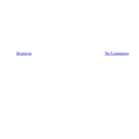
Brankas Bogor
Brankas Depok
Brankas Jakarta
Roll O Pack Jakarta
08977777177 Jasa Buka
Brankas Kramat Jati
By
Beatricia
May 27, 2021
December 9th, 2025
No Comments