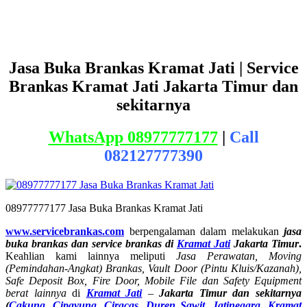
Jasa Buka Brankas Kramat Jati | Service
Brankas Kramat Jati
Jakarta Timur dan
sekitarnya
WhatsApp 08977777177
|
Call
082127777390
08977777177 Jasa Buka Brankas Kramat Jati
www.servicebrankas.com
berpengalaman dalam melakukan
jasa
buka brankas dan service brankas di
Kramat Jati
Jakarta Timur
.
Keahlian kami lainnya meliputi
Jasa Perawatan, Moving
(Pemindahan-Angkat) Brankas, Vault Door (Pintu Kluis/Kazanah),
Safe Deposit Box, Fire Door, Mobile File dan Safety Equipment
berat lainnya
di
Kramat Jati
–
Jakarta Timur dan sekitarnya
(
Cakung,
Cipayung,
Ciracas,
Duren Sawit,
Jatinegara,
Kramat