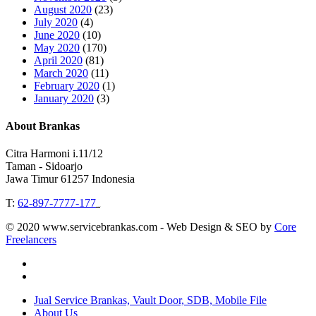
August 2020
(23)
July 2020
(4)
June 2020
(10)
May 2020
(170)
April 2020
(81)
March 2020
(11)
February 2020
(1)
January 2020
(3)
About Brankas
Citra Harmoni i.11/12
Taman - Sidoarjo
Jawa Timur 61257 Indonesia
T:
62-897-7777-177
Event Organizer
© 2020 www.servicebrankas.com - Web Design & SEO by
Core
Freelancers
twitter
instagram
Close
Jual Service Brankas, Vault Door, SDB, Mobile File
Menu
About Us