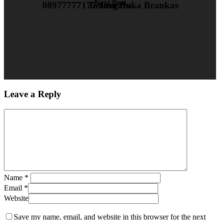
Next Post
08977777177 Jasa Buka Brankas Jatinegara
Leave a Reply
Name
*
Email
*
Website
Save my name, email, and website in this browser for the next