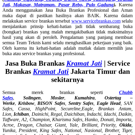
Jati,
Makasar,
Matraman.
Pasar Rebo,
Pulo Gadung
).
Karena
Anda menggunakan Jasa Buka Brankas Profesional dan Aman
maka dapat di pastikan hasilnya akan BAIK. Karena dalam
melakukan service brankas tersebut
www.servicebrankas.com
selalu
menjalankan prinsip kehati-hatian jadi tidak sembarang buka
(bongkar) brankas yang malah mengakibatkan tidak maksimalnya
hasil yang akan di peroleh. Pengalaman yang panjang membuat
semua Team Teknis kami selalu menghasilkan pekerjaan yang baik.
Oleh karena itu kehati-hatian adalah mutlak dalam memilih jasa
buka atau service brankas yang profesional.
Jasa Buka Brankas
Kramat Jati
| Service
Brankas
Kramat Jati
Jakarta Timur dan
sekitarnya
Semua merek brankas seperti
Chubb
Safes
,
Solingen
,
Mosler
,
Kumahira
,
Ostertag –
Werke
,
Krisbow
,
BISON Safes
,
Sentry Safes
,
Eagle Head
, SAN
Safes, Cassa,
HighPoint, Secureline,
Eagle, Brankas Antam,
Lion,
Ichiban
, Dainichi, Regal, Daichiban, Indachi, Idachi, Daikin,
Taffware, A2, Champion, Kharisma Safes, Hanko, Donati, Importa,
Acroe, Dragon, Chaisar, Giant, Yale, Brilliant, Priority,
Okida
,
Yunika, President, King Safes, National, Nasional, Brother, Tiger,