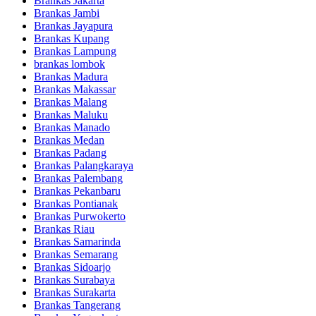
Brankas Jakarta
Brankas Jambi
Brankas Jayapura
Brankas Kupang
Brankas Lampung
brankas lombok
Brankas Madura
Brankas Makassar
Brankas Malang
Brankas Maluku
Brankas Manado
Brankas Medan
Brankas Padang
Brankas Palangkaraya
Brankas Palembang
Brankas Pekanbaru
Brankas Pontianak
Brankas Purwokerto
Brankas Riau
Brankas Samarinda
Brankas Semarang
Brankas Sidoarjo
Brankas Surabaya
Brankas Surakarta
Brankas Tangerang