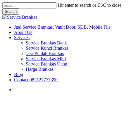
Skip
Hit enter to search or ESC to close
to
Search
main
Close
content
Search
search
Menu
Jual Service Brankas, Vault Door, SDB, Mobile File
About Us
Services
Service Brankas Bank
Service Kunci Brankas
Jasa Pindah Brankas
Service Brankas Mini
Service Brankas Uang
Harga Brankas
Blog
Contact 082127777390
search
Brankas Bogor
Brankas Depok
Brankas Jakarta
Roll O Pack Jakarta