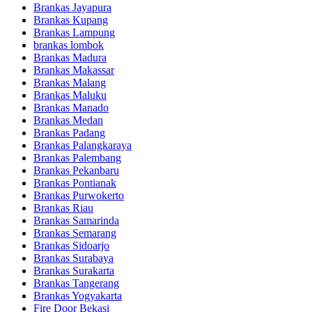
Brankas Jayapura
Brankas Kupang
Brankas Lampung
brankas lombok
Brankas Madura
Brankas Makassar
Brankas Malang
Brankas Maluku
Brankas Manado
Brankas Medan
Brankas Padang
Brankas Palangkaraya
Brankas Palembang
Brankas Pekanbaru
Brankas Pontianak
Brankas Purwokerto
Brankas Riau
Brankas Samarinda
Brankas Semarang
Brankas Sidoarjo
Brankas Surabaya
Brankas Surakarta
Brankas Tangerang
Brankas Yogyakarta
Fire Door Bekasi