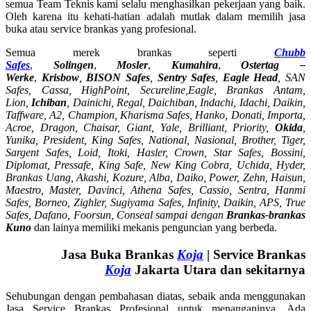
semua Team Teknis kami selalu menghasilkan pekerjaan yang baik.
Oleh karena itu kehati-hatian adalah mutlak dalam memilih jasa
buka atau service brankas yang profesional.
Semua merek brankas seperti
Chubb
Safes
,
Solingen
,
Mosler
,
Kumahira
,
Ostertag –
Werke
,
Krisbow
,
BISON Safes
,
Sentry Safes
,
Eagle Head
, SAN
Safes, Cassa,
HighPoint, Secureline,
Eagle, Brankas Antam,
Lion,
Ichiban
, Dainichi, Regal, Daichiban, Indachi, Idachi, Daikin,
Taffware, A2, Champion, Kharisma Safes, Hanko, Donati, Importa,
Acroe, Dragon, Chaisar, Giant, Yale, Brilliant, Priority,
Okida
,
Yunika, President, King Safes, National, Nasional, Brother, Tiger,
Sargent Safes, Loid, Itoki, Hasler, Crown, Star Safes, Bossini,
Diplomat, Pressafe, King Safe, New King Cobra, Uchida, Hyder,
Brankas Uang, Akashi, Kozure, Alba, Daiko, Power, Zehn, Haisun,
Maestro, Master, Davinci, Athena Safes, Cassio, Sentra, Hanmi
Safes, Borneo, Zighler, Sugiyama Safes, Infinity, Daikin, APS, True
Safes, Dafano, Foorsun, Conseal sampai dengan
Brankas-brankas
Kuno
dan lainya memiliki mekanis penguncian yang berbeda.
Jasa Buka Brankas
Koja
| Service Brankas
Koja
Jakarta Utara dan sekitarnya
Sehubungan dengan pembahasan diatas, sebaik anda menggunakan
Jasa Service Brankas Profesional untuk menanganinya. Ada