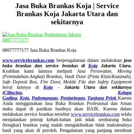
Jasa Buka Brankas Koja | Service
Brankas Koja
Jakarta Utara dan
sekitarnya
08977777177 Jasa Buka Brankas Koja
www.servicebrankas.com
berpengalaman dalam melakukan
jasa
buka brankas dan service brankas di
Koja
Jakarta Utara
.
Keahlian kami lainnya meliputi
Jasa Perawatan, Moving
(Pemindahan-Angkat) Brankas, Vault Door (Pintu Kluis/Kazanah),
Safe Deposit Box, Fire Door, Mobile File dan Safety Equipment
berat lainnya
di
Koja
–
Jakarta Utara dan sekitarnya
(
Cilincing
,
Kelapa
Gading
,
Koja
,
Pademangan
,
Penjaringan
,
Tanjung Priok
Karena
Anda menggunakan Jasa Buka Brankas Profesional dan Aman
maka dapat di pastikan hasilnya akan BAIK. Karena dalam
melakukan service brankas tersebut
www.servicebrankas.com
selalu
menjalankan prinsip kehati-hatian jadi tidak sembarang buka
(bongkar) brankas yang malah mengakibatkan tidak maksimalnya
hasil yang akan di peroleh. Pengalaman yang panjang membuat