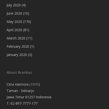
July 2020
(4)
June 2020
(10)
May 2020
(170)
April 2020
(81)
March 2020
(11)
February 2020
(1)
January 2020
(3)
About Brankas
Citra Harmoni i.11/12
Taman - Sidoarjo
Jawa Timur 61257 Indonesia
T:
62-897-7777-177
Event Organizer