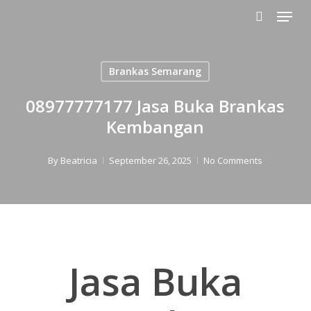
Menu
Skip
to
search
main
content
Brankas Semarang
08977777177 Jasa Buka Brankas
Kembangan
By
Beatricia
September 26, 2025
No Comments
Jasa Buka