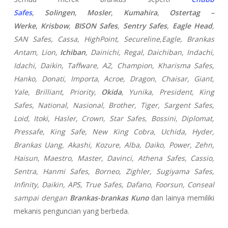
Safes
,
Solingen
,
Mosler
,
Kumahira
,
Ostertag –
Werke
,
Krisbow
,
BISON Safes
,
Sentry Safes
,
Eagle Head
,
SAN Safes, Cassa,
HighPoint, Secureline,
Eagle, Brankas
Antam, Lion,
Ichiban
, Dainichi, Regal, Daichiban, Indachi,
Idachi, Daikin, Taffware, A2, Champion, Kharisma Safes,
Hanko, Donati, Importa, Acroe, Dragon, Chaisar, Giant,
Yale, Brilliant, Priority,
Okida
, Yunika, President, King
Safes, National, Nasional, Brother, Tiger, Sargent Safes,
Loid, Itoki, Hasler, Crown, Star Safes, Bossini, Diplomat,
Pressafe, King Safe, New King Cobra, Uchida, Hyder,
Brankas Uang, Akashi, Kozure, Alba, Daiko, Power, Zehn,
Haisun, Maestro, Master, Davinci, Athena Safes, Cassio,
Sentra, Hanmi Safes, Borneo, Zighler, Sugiyama Safes,
Infinity, Daikin, APS, True Safes, Dafano, Foorsun, Conseal
sampai dengan
Brankas-brankas Kuno
dan lainya memiliki
mekanis penguncian yang berbeda.