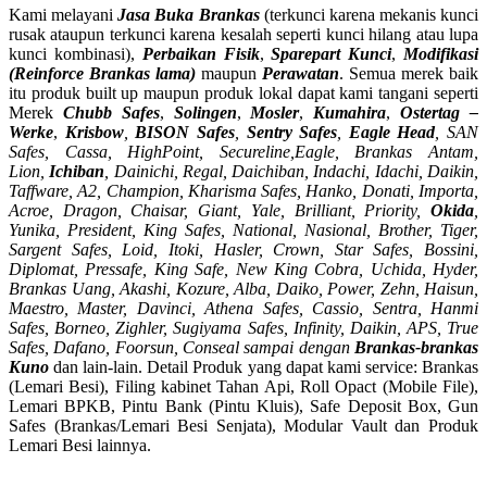
Kami melayani
Jasa Buka Brankas
(terkunci karena mekanis kunci
rusak ataupun terkunci karena kesalah seperti kunci hilang atau lupa
kunci kombinasi),
Perbaikan Fisik
,
Sparepart Kunci
,
Modifikasi
(Reinforce Brankas lama)
maupun
Perawatan
. Semua merek baik
itu produk built up maupun produk lokal dapat kami tangani seperti
Merek
Chubb Safes
,
Solingen
,
Mosler
,
Kumahira
,
Ostertag –
Werke
,
Krisbow
,
BISON Safes
,
Sentry Safes
,
Eagle Head
, SAN
Safes, Cassa,
HighPoint, Secureline,
Eagle, Brankas Antam,
Lion,
Ichiban
, Dainichi, Regal, Daichiban, Indachi, Idachi, Daikin,
Taffware, A2, Champion, Kharisma Safes, Hanko, Donati, Importa,
Acroe, Dragon, Chaisar, Giant, Yale, Brilliant, Priority,
Okida
,
Yunika, President, King Safes, National, Nasional, Brother, Tiger,
Sargent Safes, Loid, Itoki, Hasler, Crown, Star Safes, Bossini,
Diplomat, Pressafe, King Safe, New King Cobra, Uchida, Hyder,
Brankas Uang, Akashi, Kozure, Alba, Daiko, Power, Zehn, Haisun,
Maestro, Master, Davinci, Athena Safes, Cassio, Sentra, Hanmi
Safes, Borneo, Zighler, Sugiyama Safes, Infinity, Daikin, APS, True
Safes, Dafano, Foorsun, Conseal sampai dengan
Brankas-brankas
Kuno
dan lain-lain. Detail Produk yang dapat kami service: Brankas
(Lemari Besi), Filing kabinet Tahan Api, Roll Opact (Mobile File),
Lemari BPKB, Pintu Bank (Pintu Kluis), Safe Deposit Box, Gun
Safes (Brankas/Lemari Besi Senjata), Modular Vault dan Produk
Lemari Besi lainnya.