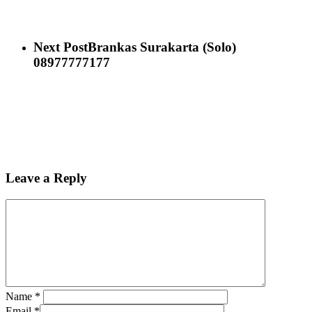
Next Post
Brankas Surakarta (Solo)
08977777177
Leave a Reply
Name
*
Email
*