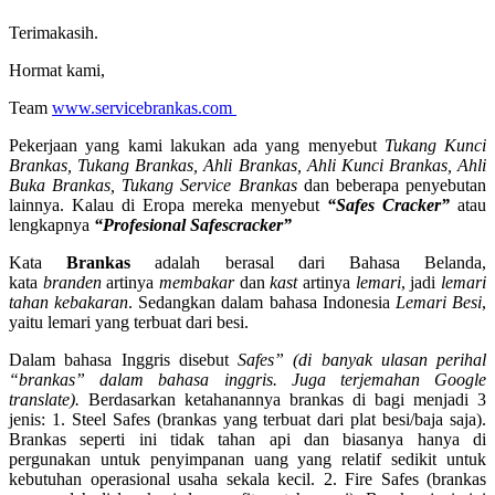
Terimakasih.
Hormat kami,
Team
www.servicebrankas.com
Pekerjaan yang kami lakukan ada yang menyebut
Tukang Kunci
Brankas, Tukang Brankas, Ahli Brankas, Ahli Kunci Brankas, Ahli
Buka Brankas, Tukang Service Brankas
dan beberapa penyebutan
lainnya. Kalau di Eropa mereka menyebut
“Safes Cracker”
atau
lengkapnya
“Profesional Safescracker”
Kata
Brankas
adalah berasal dari Bahasa Belanda,
kata
branden
artinya
membakar
dan
kast
artinya
lemari
, jadi
lemari
tahan kebakaran
. Sedangkan dalam bahasa Indonesia
Lemari Besi
,
yaitu lemari yang terbuat dari besi.
Dalam bahasa Inggris disebut
Safes” (di banyak ulasan perihal
“brankas” dalam bahasa inggris. Juga terjemahan Google
translate).
Berdasarkan ketahanannya brankas di bagi menjadi 3
jenis: 1. Steel Safes (brankas yang terbuat dari plat besi/baja saja).
Brankas seperti ini tidak tahan api dan biasanya hanya di
pergunakan untuk penyimpanan uang yang relatif sedikit untuk
kebutuhan operasional usaha sekala kecil. 2. Fire Safes (brankas