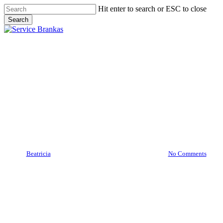
Skip
Hit enter to search or ESC to close
to
Search
main
Close
content
Search
search
Menu
Brankas Banten
Brankas Bekasi
Brankas Jakarta
Brankas Tangerang
Brankas Tangerang Banten
08977777177
By
Beatricia
April 14, 2020
December 9th, 2025
No Comments