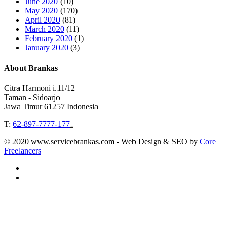
June 2020
(10)
May 2020
(170)
April 2020
(81)
March 2020
(11)
February 2020
(1)
January 2020
(3)
About Brankas
Citra Harmoni i.11/12
Taman - Sidoarjo
Jawa Timur 61257 Indonesia
T:
62-897-7777-177
Event Organizer
© 2020 www.servicebrankas.com - Web Design & SEO by
Core
Freelancers
twitter
instagram