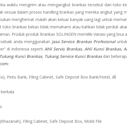
a waktu mengirim atau mengangkut brankas tersebut dari toko ke
dak sesuai dalam proses handling brankas yang mereka angkut yang m
a bukan menghemat malah akan keluar banyak uang lagi untuk memanggi
t toko brankas bekas tidak memahami atau bahkan tidak perduli akan h
ih aman. Produk-produk Brankas SOLINGEN memiliki Variasi yang bisa
 sebaik anda menggunakan
Jasa Service Brankas Profesional
untuk
er” di Indonesia seperti
Ahli Servis Brankas
,
Ahli Kunci Brankas
,
A
Tukang Kunci Brankas
,
Tukang Service Kunci Brankas
dan beberapa
.com:
i), Pintu Bank, Filing Cabinet, Safe Deposit Box Bank/Hotel, dll
 berkala
s
Khazanah), Filing Cabinet, Safe Deposit Box, Mobil File