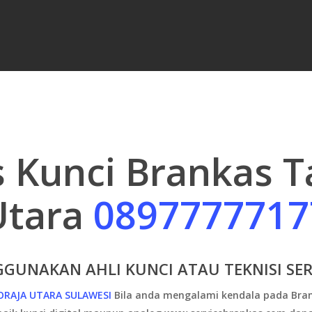
is Kunci Brankas T
Utara
0897777717
GUNAKAN AHLI KUNCI ATAU TEKNISI SER
ORAJA UTARA SULAWESI
B
ila anda mengalami kendala pada Bran