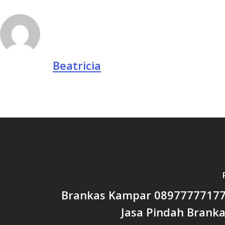
Beatricia
Brankas Kampar 08977777177 
Jasa Pindah Brank