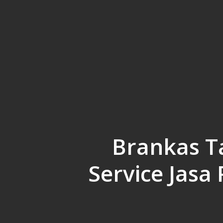
Skip
to
main
content
Brankas T
Service Jasa