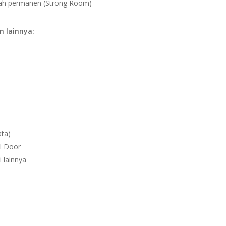
ah permanen (Strong Room)
 lainnya:
ata)
l Door
 lainnya