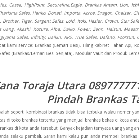
fes, Cassa,
HighPoint, Secureline,
Eagle, Brankas Antam, Lion,
Ich
harisma Safes, Hanko, Donati, Importa, Acroe, Dragon, Chaisar, Giant
 Brother, Tiger, Sargent Safes, Loid, Itoki, Hasler, Crown, Star Saf
Uang, Akashi, Kozure, Alba, Daiko, Power, Zehn, Haisun, Maestro
ugiyama Safes, Infinity, Daikin, APS, True Safes, Dafano, Foorsu
pat kami service: Brankas (Lemari Besi), Filing kabinet Tahan Api, R
 Safes (Brankas/Lemari Besi Senjata), Modular Vault dan Produk Lemar
ana Toraja Utara 089777771
Pindah Brankas T
lah seperti kombinasi brankas tidak bisa terbuka walau nomer yan
as di toko brankas tertentu yang menjual brankas bekas di kota and
 brankas di kota anda tersebut. Banyak kejadian ternyata uang yang
 anda selaku pembeli. Saran kami kalau pun anda membeli brankas 