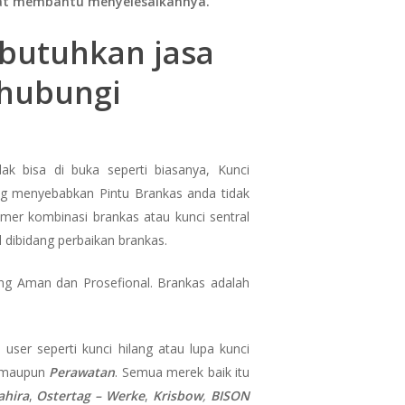
apat membantu menyelesaikannya.
mbutuhkan jasa
ghubungi
ak bisa di buka seperti biasanya, Kunci
ang menyebabkan Pintu Brankas anda tidak
omer kombinasi brankas atau kunci sentral
 dibidang perbaikan brankas.
ng Aman dan Prosefional. Brankas adalah
user seperti kunci hilang atau lupa kunci
maupun
Perawatan
. Semua merek baik itu
hira
,
Ostertag – Werke
,
Krisbow
,
BISON