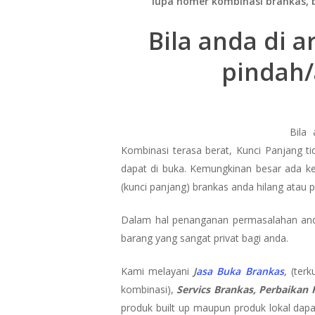
lupa nomer kombinasi brankas, 
Bila anda di 
pindah/
Bila
Kombinasi terasa berat, Kunci Panjang t
dapat di buka. Kemungkinan besar ada ken
(kunci panjang) brankas anda hilang atau
Dalam hal penanganan permasalahan anda
barang yang sangat privat bagi anda.
Kami melayani
J
asa Buka Brankas
,
(terk
kombinasi),
Servics Brankas, Perbaikan F
produk built up maupun produk lokal dap