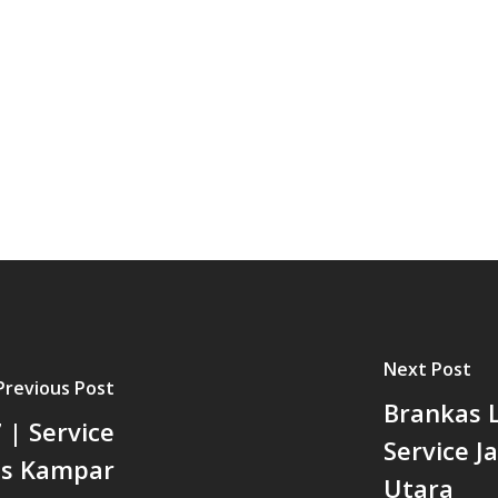
Next Post
Previous Post
Brankas 
| Service
Service 
as Kampar
Utara