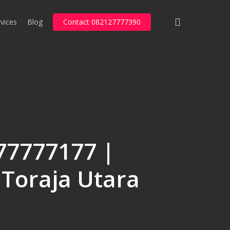
search
vices
Blog
Contact 082127777390
77777177 |
 Toraja Utara