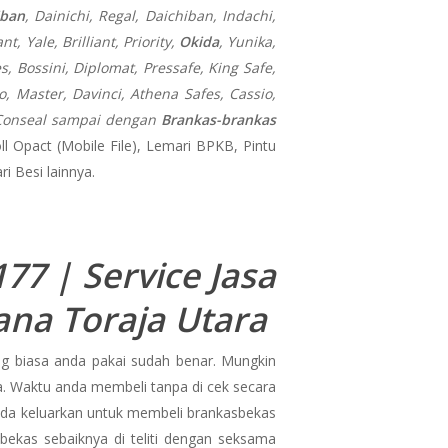
iban
, Dainichi, Regal, Daichiban, Indachi,
, Yale, Brilliant, Priority,
Okida
, Yunika,
es, Bossini, Diplomat, Pressafe, King Safe,
, Master, Davinci, Athena Safes, Cassio,
n, Conseal sampai dengan
Brankas-brankas
oll Opact (Mobile File), Lemari BPKB, Pintu
i Besi lainnya.
77 | Service Jasa
ana Toraja Utara
g biasa anda pakai sudah benar. Mungkin
a. Waktu anda membeli tanpa di cek secara
 anda keluarkan untuk membeli brankasbekas
bekas sebaiknya di teliti dengan seksama