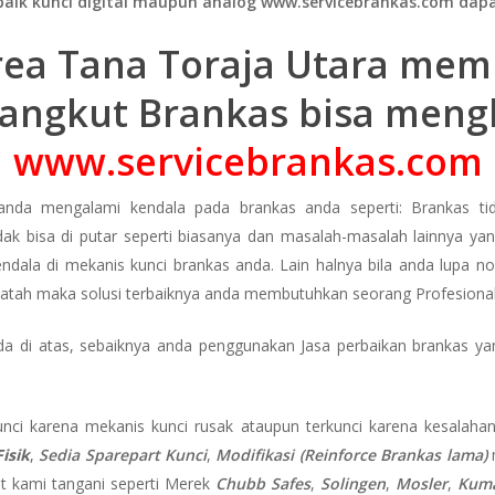
baik kunci digital maupun analog www.servicebrankas.com d
area Tana Toraja Utara me
angkut Brankas bisa men
www.servicebrankas.com
 anda mengalami kendala pada brankas anda seperti: Brankas tid
idak bisa di putar seperti biasanya dan masalah-masalah lainnya y
dala di mekanis kunci brankas anda. Lain halnya bila anda lupa n
 patah maka solusi terbaiknya anda membutuhkan seorang Profesional
 di atas, sebaiknya anda penggunakan Jasa perbaikan brankas ya
unci karena mekanis kunci rusak ataupun terkunci karena kesalahan 
isik
,
Sedia Sparepart Kunci
,
Modifikasi (Reinforce Brankas lama)
at kami tangani seperti Merek
Chubb Safes
,
Solingen
,
Mosler
,
Kuma