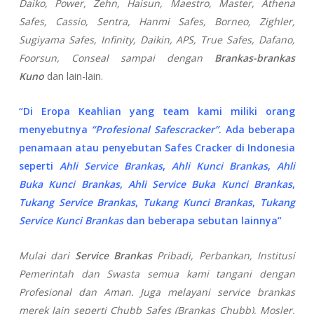
Daiko, Power, Zehn, Haisun, Maestro, Master, Athena
Safes, Cassio, Sentra, Hanmi Safes, Borneo, Zighler,
Sugiyama Safes, Infinity, Daikin, APS, True Safes, Dafano,
Foorsun, Conseal sampai dengan
Brankas-brankas
Kuno
dan lain-lain.
“Di Eropa Keahlian yang team kami miliki orang
menyebutnya
“Profesional Safescracker”
. Ada beberapa
penamaan atau penyebutan Safes Cracker di Indonesia
seperti
Ahli Service Brankas
,
Ahli Kunci Brankas
,
Ahli
Buka Kunci Brankas
,
Ahli Service Buka Kunci Brankas
,
Tukang Service Brankas
,
Tukang Kunci Brankas
,
Tukang
Service Kunci Brankas
dan beberapa sebutan lainnya”
Mulai dari
Service Brankas
Pribadi, Perbankan, Institusi
Pemerintah dan Swasta semua kami tangani dengan
Profesional dan Aman. Juga melayani service brankas
merek lain seperti
Chubb Safes (Brankas Chubb), Mosler,