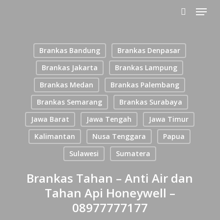
Menu
Skip
to
search
main
content
Brankas Bandung
Brankas Denpasar
Brankas Jakarta
Brankas Lampung
Brankas Medan
Brankas Palembang
Brankas Semarang
Brankas Surabaya
Jawa Barat
Jawa Tengah
Jawa Timur
Kalimantan
Nusa Tenggara
Papua
Sulawesi
Sumatera
Brankas Tahan – Anti Air dan
Tahan Api Honeywell –
08977777177