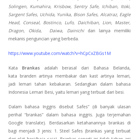
Solingen, Kumahira, Krisbow, Sentry Safe, Ichiban, Itoki,
Sargent Safes, Uchida, Yunika, Bison Safes, Alcatraz, Eagle
Head, Conseal, Bostinco, Lufo, Daichiban, Lion, Master,
Dragon, Okida, Daiwa, Dainichi
dan lainya memiliki
mekanis penguncian yang berbeda.
https://www.youtube.com/watch?v=hCpCxZBGs1M
Kata
Brankas
adalah berasal dari Bahasa Belanda,
kata
branden
artinya
membakar
dan
kast
artinya
lemari
,
jadi
lemari tahan kebakaran
. Sedangkan dalam bahasa
Indonesia
Lemari Besi
, yaitu lemari yang terbuat dari besi.
Dalam bahasa Inggris disebut
Safes” (di banyak ulasan
perihal “brankas” dalam bahasa inggris. Juga terjemahan
Google translate).
Berdasarkan ketahanannya brankas di
bagi menjadi 3 jenis: 1. Steel Safes (brankas yang terbuat
dari plat besi/baja saja). Brankas seperti ini tidak tahan api