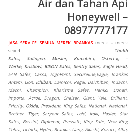
Air dan Tahan Api
Honeywell –
08977777177
JASA SERVICE SEMUA MEREK BRANKAS
merek – merek
seperti
Chubb
Safes
,
Solingen
,
Mosler
,
Kumahira
,
Ostertag –
Werke
,
Krisbow
,
BISON Safes
,
Sentry Safes
,
Eagle Head
,
SAN Safes, Cassa,
HighPoint, Secureline,
Eagle, Brankas
Antam, Lion,
Ichiban
, Dainichi, Regal, Daichiban, Indachi,
Idachi, Champion, Kharisma Safes, Hanko, Donati,
Importa, Acroe, Dragon, Chaisar, Giant, Yale, Brilliant,
Priority,
Okida
, President, King Safes, National, Nasional,
Brother, Tiger, Sargent Safes, Loid, Itoki, Hasler, Star
Safes, Bossini, Diplomat, Pressafe, King Safe, New King
Cobra, Uchida, Hyder, Brankas Uang, Akashi, Kozure, Alba,