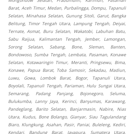
Mongondow Selatan, Prabumulih, Karimun, Pasaman
Barat, Aceh Timur, Medan, Purbalingga, Dompu, Tapanuli
Selatan, Minahasa Selatan, Gunung Sitoli, Garut, Bangka
Belitung, Timor Tengah Utara, Lampung Tengah, Deiyai,
Ternate, Asmat, Buru Selatan, Wakatobi, Labuhan Batu,
Sabu Raijua, Kalimantan Tengah, Jember, Lamongan,
Sorong Selatan, Sabang, Bone, Sleman, Banten,
Bondowoso, Sumba Tengah, Lembata, Pasaman, Konawe
Selatan, Kotawaringin Timur, Meranti, Pringsewu, Bima,
Konawe, Papua Barat, Toba Samosir, Sekadau, Madiun,
Luwu, Gowa, Lombok Barat, Bogor, Tapanuli Utara,
Boyolali, Tapanuli Tengah, Pariaman, Hulu Sungai Utara,
Semarang, Padang Panjang, Bojonegoro, Seluma,
Bulukumba, Lanny Jaya, Kerinci, Banyumas, Karawang,
Pandeglang, Barito Selatan, Banjarmasin, Nabire, Nias
Utara, Kudus, Bone Bolango, Gianyar, Siau Tagulandang
Biaro, Klungkung, Asahan, Pasir, Paniai, Buleleng, Kediri,
Kendari, Bandung Barat, Jayapura, Sumatera Utara,