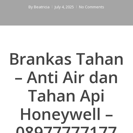
By
Beatricia
July 4, 2025
No Comments
Brankas Tahan
– Anti Air dan
Tahan Api
Honeywell –
08977777177