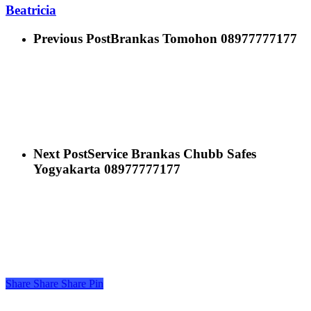
Beatricia
Previous Post
Brankas Tomohon 08977777177
Next Post
Service Brankas Chubb Safes
Yogyakarta 08977777177
Share
Share
Share
Pin