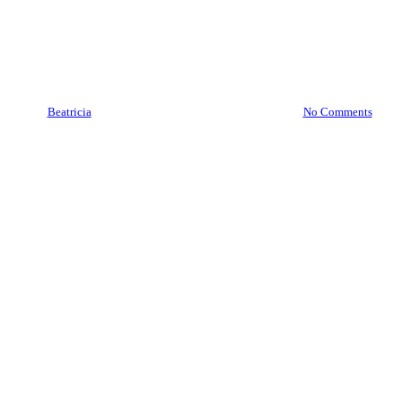
Brankas Sampang
08977777177
By
Beatricia
April 24, 2021
December 9th, 2025
No Comments