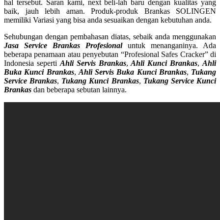
hal tersebut. Saran kami, next beli-lah baru dengan kualitas yang
baik, jauh lebih aman. Produk-produk Brankas SOLINGEN
memiliki Variasi yang bisa anda sesuaikan dengan kebutuhan anda.
Sehubungan dengan pembahasan diatas, sebaik anda menggunakan
Jasa Service Brankas Profesional
untuk menanganinya. Ada
beberapa penamaan atau penyebutan “Profesional Safes Cracker” di
Indonesia seperti
Ahli Servis Brankas
,
Ahli Kunci Brankas
,
Ahli
Buka Kunci Brankas
,
Ahli Servis Buka Kunci Brankas
,
Tukang
Service Brankas
,
Tukang Kunci Brankas
,
Tukang Service Kunci
Brankas
dan beberapa sebutan lainnya.