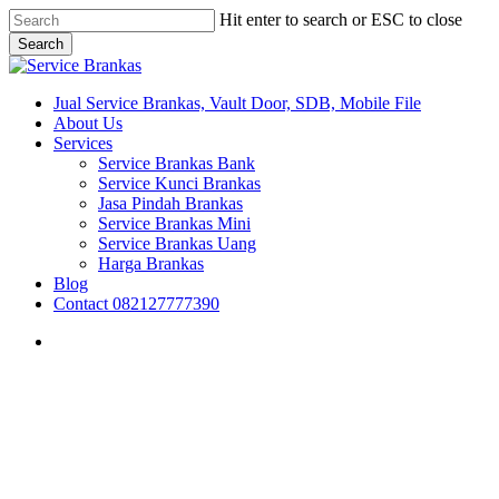
Skip
Hit enter to search or ESC to close
to
Search
main
Close
content
Search
search
Menu
Jual Service Brankas, Vault Door, SDB, Mobile File
About Us
Services
Service Brankas Bank
Service Kunci Brankas
Jasa Pindah Brankas
Service Brankas Mini
Service Brankas Uang
Harga Brankas
Blog
Contact 082127777390
search
Brankas Madura
Brankas Malang
Brankas Surabaya
Fire Door Surabaya
Jawa Timur