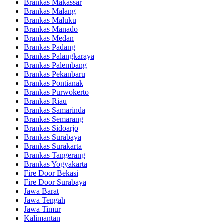
Brankas Makassar
Brankas Malang
Brankas Maluku
Brankas Manado
Brankas Medan
Brankas Padang
Brankas Palangkaraya
Brankas Palembang
Brankas Pekanbaru
Brankas Pontianak
Brankas Purwokerto
Brankas Riau
Brankas Samarinda
Brankas Semarang
Brankas Sidoarjo
Brankas Surabaya
Brankas Surakarta
Brankas Tangerang
Brankas Yogyakarta
Fire Door Bekasi
Fire Door Surabaya
Jawa Barat
Jawa Tengah
Jawa Timur
Kalimantan