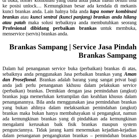
di buka, nomer kombinasi yang biasa anda pakai masih belum bisa
ke posisi unlock… Kemungkinan besar ada kendala di mekanis
kunci brankas anda. Lain halnya bila anda
lupa nomer kombinasi
brankas
atau
kunci sentral (kunci panjang) brankas anda hilang
atau patah
maka solusi terbaiknya anda membutuhkan seorang
Profesional dibidang perbaikan brankas
untuk membuka,
menservice (servis) brankas anda.
Brankas Sampang | Service Jasa Pindah
Brankas Sampang
Dalam hal penanganan service buka (perbaikan) brankas di atas,
sebaiknya anda penggunakan Jasa perbaikan brankas yang
Aman
dan Prosefional
. Brankas adalah barang yang sangat privat bagi
anda jadi perlu penanganan kkhusu dalam pelakukan service
(perbaikan) brankas. Demikian dengan jasa pemindahan (angkut)
brankas juga memerlukan ketrampilan dan keahlian khusus dalam
penanganannya. Bila anda menggunakan jasa pemindahan brankas
yang bukan ahlinya dalam melaksankan pemindahan (angkut)
brankas maka bukan hanya membahayakan si pengangkut, namun
ada kemungkinan brankas yang di pindahkan ada kemungkinan
mengalami kerusakan baik fisik brankas maupun system
pengunciannya. Tidak jarang kami menemukan kejadian-kejadian
dalam penanganan pengangkutan brankas – pemindahan brankas