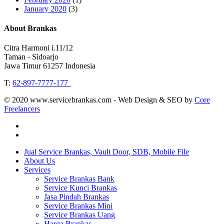
January 2020
(3)
About Brankas
Citra Harmoni i.11/12
Taman - Sidoarjo
Jawa Timur 61257 Indonesia
T:
62-897-7777-177
Event Organizer
© 2020 www.servicebrankas.com - Web Design & SEO by
Core
Freelancers
twitter
instagram
Close
Jual Service Brankas, Vault Door, SDB, Mobile File
Menu
About Us
Services
Service Brankas Bank
Service Kunci Brankas
Jasa Pindah Brankas
Service Brankas Mini
Service Brankas Uang
Harga Brankas