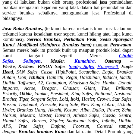
yang di lakukan bukan oleh orang profesional jasa pemindahan
brankas mengalami kejadian yang fatal. dalam hal pemindahan dan
service brankas sebaiknya menggunakan jasa Profesional di
bidangnya.
Jasa Buka Brankas,
(terkunci karena mekanis kunci rusak ataupun
terkunci karena kesalahan user seperti kunci hilang atau lupa kunci
kombinasi),
Servics Brankas, Perbaikan Fisik
,
Sedia Sparepart
Kunci
,
Modifikasi (Reinforce Brankas lama)
maupun
Perawatan
.
Semua merek baik itu produk built up maupun produk lokal dapat
kami tangani seperti Merek
Chubb
Safes
,
Solingen
,
Mosler
,
Kumahira
,
Ostertag –
Werke
,
Krisbow
,
BISON Safes
,
Sentry Safes
,
Honeywell
,
Eagle
Head
, SAN Safes, Cassa,
HighPoint, Secureline,
Eagle, Brankas
Antam, Lion,
Ichiban
, Dainichi, Regal, Daichiban, Indachi, Idachi,
Daikin, Taffware, A2, Champion, Kharisma Safes, Hanko, Donati,
Importa, Acroe, Dragon, Chaisar, Giant, Yale, Brilliant,
Priority,
Okida
, Yunika, President, King Safes, National, Nasional,
Brother, Tiger, Sargent Safes, Loid, Itoki, Hasler, Crown, Star Safes,
Bossini, Diplomat, Pressafe, King Safe, New King Cobra, Uchida,
Hyder, Brankas Uang, Akashi, Kozure, Alba, Daiko, Power, Zehn,
Haisun, Maestro, Master, Davinci, Athena Safes, Cassio, Sentra,
Hanmi Safes, Borneo, Zighler, Sugiyama Safes, Infinity, Daikin,
APS, True Safes, Dafano, Foorsun, Conseal sampai
dengan
Brankas-brankas Kuno
dan lain-lain. Detail Produk yang