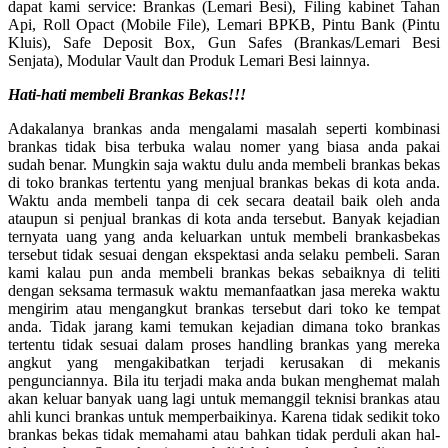
dapat kami service: Brankas (Lemari Besi), Filing kabinet Tahan
Api, Roll Opact (Mobile File), Lemari BPKB, Pintu Bank (Pintu
Kluis), Safe Deposit Box, Gun Safes (Brankas/Lemari Besi
Senjata), Modular Vault dan Produk Lemari Besi lainnya.
Hati-hati membeli Brankas Bekas!!!
Adakalanya brankas anda mengalami masalah seperti kombinasi
brankas tidak bisa terbuka walau nomer yang biasa anda pakai
sudah benar. Mungkin saja waktu dulu anda membeli brankas bekas
di toko brankas tertentu yang menjual brankas bekas di kota anda.
Waktu anda membeli tanpa di cek secara deatail baik oleh anda
ataupun si penjual brankas di kota anda tersebut. Banyak kejadian
ternyata uang yang anda keluarkan untuk membeli brankasbekas
tersebut tidak sesuai dengan ekspektasi anda selaku pembeli. Saran
kami kalau pun anda membeli brankas bekas sebaiknya di teliti
dengan seksama termasuk waktu memanfaatkan jasa mereka waktu
mengirim atau mengangkut brankas tersebut dari toko ke tempat
anda. Tidak jarang kami temukan kejadian dimana toko brankas
tertentu tidak sesuai dalam proses handling brankas yang mereka
angkut yang mengakibatkan terjadi kerusakan di mekanis
pengunciannya. Bila itu terjadi maka anda bukan menghemat malah
akan keluar banyak uang lagi untuk memanggil teknisi brankas atau
ahli kunci brankas untuk memperbaikinya. Karena tidak sedikit toko
brankas bekas tidak memahami atau bahkan tidak perduli akan hal-