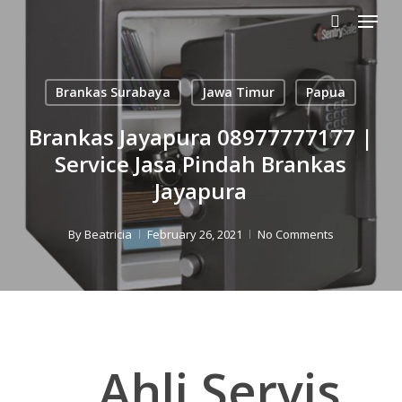
Menu
Skip
to
search
main
content
Brankas Surabaya
Jawa Timur
Papua
Brankas Jayapura 08977777177 |
Service Jasa Pindah Brankas
Jayapura
By
Beatricia
February 26, 2021
No Comments
Ahli Servis