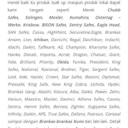
merek baik itu produk built up maupun produk lokal dapat
kami tangani seperti Merek
Chubb
Safes
,
Solingen
,
Mosler
,
Kumahira
,
Ostertag –
Werke
,
Krisbow
,
BISON Safes
,
Sentry Safes
,
Eagle Head
,
SAN Safes, Cassa,
HighPoint, Secureline,
Eagle, Brankas
Antam, Lion,
Ichiban
, Dainichi, Regal, Daichiban, Indachi,
Idachi, Daikin, Taffware, A2, Champion, Kharisma Safes,
Hanko, Donati, Importa, Acroe, Dragon, Chaisar, Giant,
Yale, Brilliant, Priority,
Okida
, Yunika, President, King
Safes, National, Nasional, Brother, Tiger, Sargent Safes,
Loid, Itoki, Hasler, Crown, Star Safes, Bossini, Diplomat,
Pressafe, King Safe, New King Cobra, Uchida, Hyder,
Brankas Uang, Akashi, Kozure, Alba, Daiko, Power, Zehn,
Haisun, Maestro, Master, Davinci, Athena Safes, Cassio,
Sentra, Hanmi Safes, Borneo, Zighler, Sugiyama Safes,
Infinity, Daikin, APS, True Safes, Dafano, Foorsun, Conseal
sampai dengan
Brankas-brankas Kuno
dan lain-lain. Detail