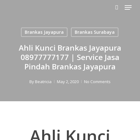
Menu
Skip
to
search
main
content
Brankas Jayapura
Brankas Surabaya
Ahli Kunci Brankas Jayapura
08977777177 | Service Jasa
Pindah Brankas Jayapura
By
Beatricia
May 2, 2020
No Comments
Ahli Kunci